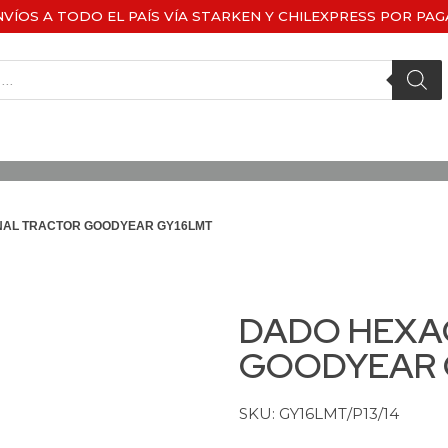
NVÍOS A TODO EL PAÍS VÍA STARKEN Y CHILEXPRESS POR PAG
NAL TRACTOR GOODYEAR GY16LMT
DADO HEXA
GOODYEAR 
SKU: GY16LMT/P13/14