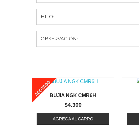
HILO: –
OBSERVACIÓN: –
AGOTADO
BUJIA NGK CMR6H
$
4.300
AGREGA AL CARRO