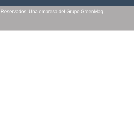
s Reservados. Una empresa del Grupo GreenMaq
INICIO
OFERTAS
PRODUCTOS
PREGUNTAS FRECUENTES
MI CUENTA
DISTRIBUIDORES