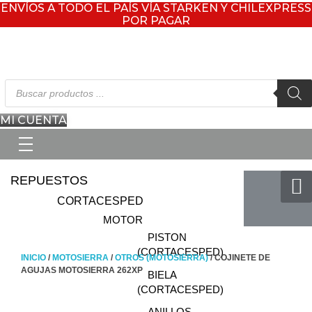
ENVÍOS A TODO EL PAÍS VÍA STARKEN Y CHILEXPRESS
POR PAGAR
Búsqueda
de
productos
MI CUENTA
REPUESTOS
CORTACESPED
MOTOR
PISTON
(CORTACESPED)
INICIO
/
MOTOSIERRA
/
OTROS (MOTOSIERRA)
/ COJINETE DE
AGUJAS MOTOSIERRA 262XP
BIELA
(CORTACESPED)