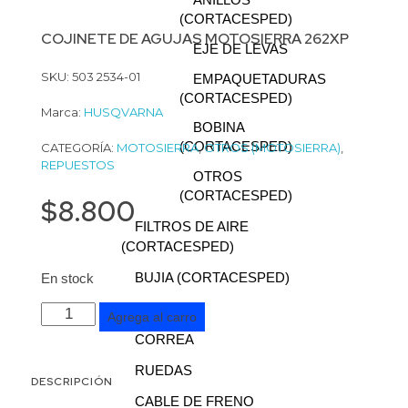
ANILLOS
(CORTACESPED)
COJINETE DE AGUJAS MOTOSIERRA 262XP
EJE DE LEVAS
SKU: 503 2534-01
EMPAQUETADURAS
(CORTACESPED)
Marca:
HUSQVARNA
BOBINA
(CORTACESPED)
CATEGORÍA:
MOTOSIERRA
,
OTROS (MOTOSIERRA)
,
REPUESTOS
OTROS
(CORTACESPED)
$
8.800
FILTROS DE AIRE
(CORTACESPED)
BUJIA (CORTACESPED)
En stock
CUCHILLO
COJINETE
Agrega al carro
DE
CORREA
AGUJAS
RUEDAS
DESCRIPCIÓN
MOTOSIERRA
CABLE DE FRENO