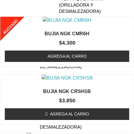
Te Podría Interesar
(ORILLADORA Y
DESMALEZADORA)
RETENES
AGOTADO
CIGÜEÑAL
BUJIA NGK CMR6H
(ORILLADORA Y
$
4.300
DESMALEZADORA)
FILTRO DE AIRE
AGREGA AL CARRO
(ORILLADORA /
DESMALEZADORA)
BUJIA (ORILLADORA /
DESMALEZADORA)
BUJIA NGK CR5HSB
CABEZAL (TRIMMER)
$
3.850
CAJA DE ENGRANAJE
FILTRO DE COMBUSTIBLE
AGREGA AL CARRO
(ORILLADORA /
DESMALEZADORA)