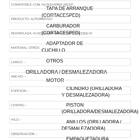
262XP
COMPATIBLE CON: HUSQVARNA 262XP
cantidad
TAPA DE ARRANQUE
(CORTACESPED)
PRODUCTO: ALTERNATIVO
CARBURADOR
(CORTACESPED)
REEMPLAZA: HUSQVARNA 505 3023-55 / 504 2326-01
ADAPTADOR DE
MATERIAL: OTROS
CUCHILLO
OTROS
LARGO: –
ORILLADORA / DESMALEZADORA
ANCHO: –
MOTOR
CILINDRO (ORILLADORA
ESPESOR: –
Y DESMALEZADORA)
PISTON
CENTRO: –
(ORILLADORA/DESMALEZADORA)
HILO: –
ANILLOS (ORILLADORA /
DESMALEZADORA)
OBSERVACIÓN: –
EMPAQUETADURA