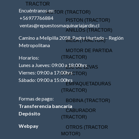
TRACTOR
Encuéntranos en:
MOTOR (TRACTOR)
+56977766884
PISTON (TRACTOR)
ventas@repuestosmaquinariajardin.cl
ANILLOS (TRACTOR)
Camino a Melipilla 2058, Padre Hurtado – Región
BIELA (TRACTOR)
Metropolitana
MOTOR DE PARTIDA
(TRACTOR)
Horarios:
Lunes a Jueves: 09:00 a 18:00hrs
EJE DE LEVAS
Viernes: 09:00 a 17:00hrs
(TRACTOR)
Sábado: 09:00 a 15:00hrs
EMPAQUETADURAS
(TRACTOR)
Formas de pago:
BOBINA (TRACTOR)
Transferencia bancaria
CABURADOR
Depósito
(TRACTOR)
Webpay
OTROS (TRACTOR
MOTOR)