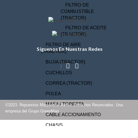
FILTRO DE
COMBUSTIBLE
(TRACTOR)
FILTRO DE ACEITE
(TRACTOR)
FILTRO DE AIRE
Síguenos En Nuestras Redes
(TRACTOR)
BUJIA (TRACTOR)
CUCHILLOS
CORREA (TRACTOR)
POLEA
MASA / TORRETA
©2023. Repuestos Maquinaria Jardín. Derechos Reservados. Una
empresa del Grupo GreenMaq
CABLE ACCIONAMIENTO
CHASIS
OTROS (TRACTOR)
INICIO