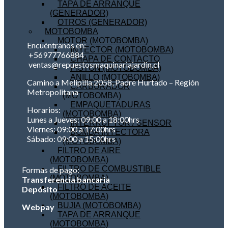
TAPA DE ARRANQUE
(GENERADOR)
OTROS (GENERADOR)
MOTOBOMBA
MOTOR (MOTOBOMBA)
Encuéntranos en:
INYECTOR (MOTOBOMBA)
+56977766884
CHAPA DE CONTACTO
ventas@repuestosmaquinariajardin.cl
PISTON (MOTOBOMBA)
ANILLO (MOTOBOMBA)
Camino a Melipilla 2058, Padre Hurtado – Región
CARBURADOR
Metropolitana
(MOTOBOMBA)
EMPAQUETADURAS
Horarios:
(MOTOBOMBA)
Lunes a Jueves: 09:00 a 18:00hrs
INTERRUPTOR / SENSOR
Viernes: 09:00 a 17:00hrs
BOMBA INYECTORA
Sábado: 09:00 a 15:00hrs
(MOTOBOMBA)
FILTRO DE AIRE
(MOTOBOMBA)
FILTRO DE COMBUSTIBLE
Formas de pago:
(MOTOBOMBA)
Transferencia bancaria
FILTRO DE ACEITE
Depósito
(MOTOBOMBA)
BUJIA (MOTOBOMBA)
Webpay
TAPA DE ARRANQUE
(MOTOBOMBA)