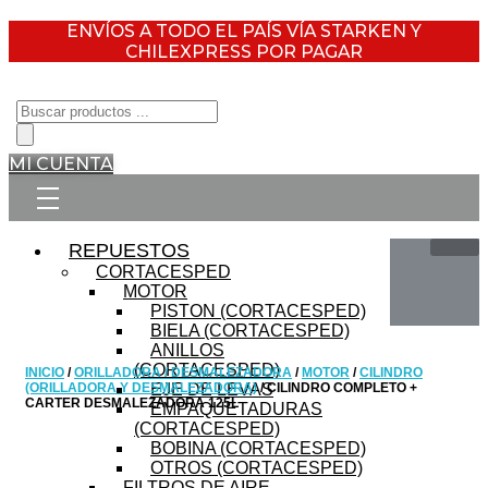
ENVÍOS A TODO EL PAÍS VÍA STARKEN Y
CHILEXPRESS POR PAGAR
Búsqueda
de
productos
MI CUENTA
REPUESTOS
CORTACESPED
MOTOR
PISTON (CORTACESPED)
BIELA (CORTACESPED)
ANILLOS
(CORTACESPED)
INICIO
/
ORILLADORA / DESMALEZADORA
/
MOTOR
/
CILINDRO
(ORILLADORA Y DESMALEZADORA)
EJE DE LEVAS
/ CILINDRO COMPLETO +
CARTER DESMALEZADORA 125L
EMPAQUETADURAS
(CORTACESPED)
BOBINA (CORTACESPED)
OTROS (CORTACESPED)
FILTROS DE AIRE