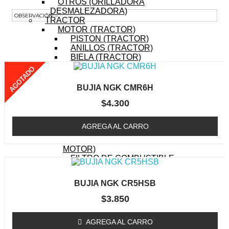
OTROS (ORILLADORA
DESMALEZADORA)
OBSERVACIÓN: –
TRACTOR
MOTOR (TRACTOR)
Te Podría Interesar
PISTON (TRACTOR)
ANILLOS (TRACTOR)
BIELA (TRACTOR)
MOTOR DE PARTIDA
AGOTADO
(TRACTOR)
EJE DE LEVAS
BUJIA NGK CMR6H
(TRACTOR)
$
4.300
EMPAQUETADURAS
(TRACTOR)
BOBINA (TRACTOR)
AGREGA AL CARRO
CABURADOR (TRACTOR)
OTROS (TRACTOR
MOTOR)
FILTRO DE COMBUSTIBLE
(TRACTOR)
FILTRO DE ACEITE
BUJIA NGK CR5HSB
(TRACTOR)
FILTRO DE AIRE (TRACTOR)
$
3.850
BUJIA (TRACTOR)
CUCHILLOS
AGREGA AL CARRO
CORREA (TRACTOR)