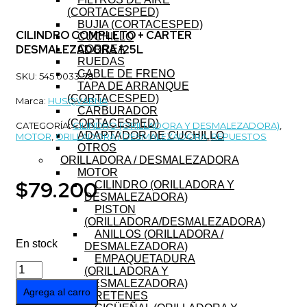
(CORTACESPED)
BUJIA (CORTACESPED)
CILINDRO COMPLETO + CARTER
CUCHILLO
DESMALEZADORA 125L
CORREA
RUEDAS
CABLE DE FRENO
SKU: 545 0033-78
TAPA DE ARRANQUE
(CORTACESPED)
Marca:
HUSQVARNA
CARBURADOR
(CORTACESPED)
CATEGORÍA:
CILINDRO (ORILLADORA Y DESMALEZADORA)
,
ADAPTADOR DE CUCHILLO
MOTOR
,
ORILLADORA / DESMALEZADORA
,
REPUESTOS
OTROS
ORILLADORA / DESMALEZADORA
MOTOR
$
79.200
CILINDRO (ORILLADORA Y
DESMALEZADORA)
PISTON
(ORILLADORA/DESMALEZADORA)
ANILLOS (ORILLADORA /
En stock
DESMALEZADORA)
EMPAQUETADURA
CILINDRO
(ORILLADORA Y
COMPLETO
DESMALEZADORA)
Agrega al carro
+
RETENES