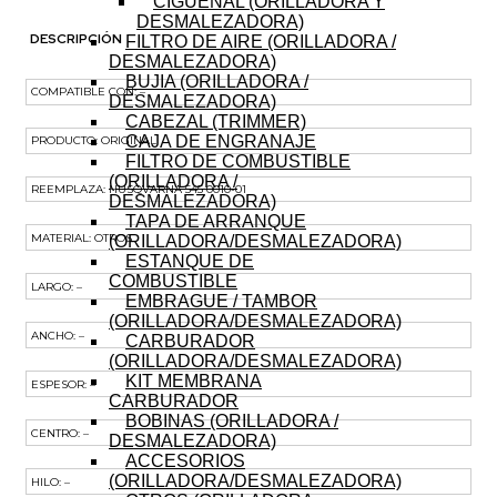
CIGÜEÑAL (ORILLADORA Y
CARTER
DESMALEZADORA)
DESMALEZADORA
DESCRIPCIÓN
FILTRO DE AIRE (ORILLADORA /
125L
DESMALEZADORA)
cantidad
BUJIA (ORILLADORA /
COMPATIBLE CON: –
DESMALEZADORA)
CABEZAL (TRIMMER)
CAJA DE ENGRANAJE
PRODUCTO: ORIGINAL
FILTRO DE COMBUSTIBLE
(ORILLADORA /
REEMPLAZA: HUSQVARNA 545 0010-01
DESMALEZADORA)
TAPA DE ARRANQUE
MATERIAL: OTROS
(ORILLADORA/DESMALEZADORA)
ESTANQUE DE
COMBUSTIBLE
LARGO: –
EMBRAGUE / TAMBOR
(ORILLADORA/DESMALEZADORA)
ANCHO: –
CARBURADOR
(ORILLADORA/DESMALEZADORA)
KIT MEMBRANA
ESPESOR: –
CARBURADOR
BOBINAS (ORILLADORA /
CENTRO: –
DESMALEZADORA)
ACCESORIOS
(ORILLADORA/DESMALEZADORA)
HILO: –