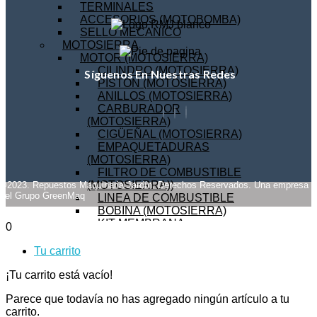
TERMINALES
ACCESORIOS (MOTOBOMBA)
SELLO MECANICO
MOTOSIERRA
MOTOR (MOTOSIERRA)
CILINDRO (MOTOSIERRA)
Síguenos En Nuestras Redes
PISTON (MOTOSIERRA)
ANILLOS (MOTOSIERRA)
CARBURADOR
(MOTOSIERRA)
CIGÜEÑAL (MOTOSIERRA)
EMPAQUETADURAS
(MOTOSIERRA)
FILTRO DE COMBUSTIBLE
(MOTOSIERRA))
©2023. Repuestos Maquinaria Jardín. Derechos Reservados. Una empresa
del Grupo GreenMaq
LINEA DE COMBUSTIBLE
BOBINA (MOTOSIERRA)
KIT MEMBRANA
0
CARBURADOR
(MOTOSIERRA)
Tu carrito
VOLANTE
FILTRO DE AIRE
¡Tu carrito está vacío!
(MOTOSIERRA)
Parece que todavía no has agregado ningún artículo a tu
BUJIA (MOTOSIERRA)
carrito.
CADENA (MOTOSIERRA)