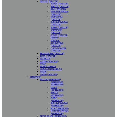
MOTOR (TRACTOR)
PISTON (TRACTOR)
ANILLOS (TRACTOR)
BIELA (TRACTOR)
MOTOR DE PARTIDA
(TRACTOR)
EJE DE LEVAS
(TRACTOR)
EMPAQUETADURAS
(TRACTOR)
BOBINA (TRACTOR)
CABURADOR
(TRACTOR)
OTROS (TRACTOR
MOTOR)
FILTRO DE
COMBUSTIBLE
(TRACTOR)
FILTRO DE ACEITE
(TRACTOR)
FILTRO DE AIRE (TRACTOR)
BUJIA (TRACTOR)
CUCHILLOS
CORREA (TRACTOR)
POLEA
MASA / TORRETA
CABLE ACCIONAMIENTO
CHASIS
OTROS (TRACTOR)
GENERADOR
MOTOR (GENERADOR)
CARBURADOR
(GENERADOR)
PISTON
(GENERADOR)
ANILLOS
(GENERADOR)
BOBINA
(GENERADOR)
EMPAQUETADURAS
(GENERADOR)
BIELA (GENERADOR)
MOTOR DE PARTIDA
(GENERADOR)
FILTRO DE AIRE (GENERADOR)