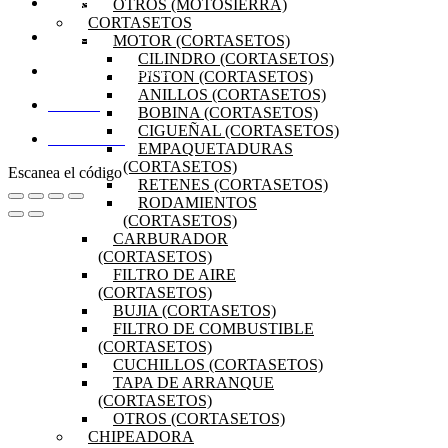
OTROS (MOTOSIERRA)
OFERTAS
CORTASETOS
MOTOR (CORTASETOS)
PRODUCTOS
CILINDRO (CORTASETOS)
PREGUNTAS FRECUENTES
PISTON (CORTASETOS)
ANILLOS (CORTASETOS)
MI CUENTA
BOBINA (CORTASETOS)
CIGUEÑAL (CORTASETOS)
DISTRIBUIDORES
EMPAQUETADURAS
(CORTASETOS)
Escanea el código
RETENES (CORTASETOS)
RODAMIENTOS
(CORTASETOS)
CARBURADOR
(CORTASETOS)
FILTRO DE AIRE
(CORTASETOS)
BUJIA (CORTASETOS)
FILTRO DE COMBUSTIBLE
(CORTASETOS)
CUCHILLOS (CORTASETOS)
TAPA DE ARRANQUE
(CORTASETOS)
OTROS (CORTASETOS)
CHIPEADORA