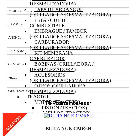
DESMALEZADORA)
TAPA DE ARRANQUE
MATERIAL: OTROS
(ORILLADORA/DESMALEZADORA)
ESTANQUE DE
LARGO: –
COMBUSTIBLE
EMBRAGUE / TAMBOR
(ORILLADORA/DESMALEZADORA)
ANCHO: –
CARBURADOR
(ORILLADORA/DESMALEZADORA)
ESPESOR: –
KIT MEMBRANA
CARBURADOR
BOBINAS (ORILLADORA /
CENTRO: –
DESMALEZADORA)
ACCESORIOS
HILO: –
(ORILLADORA/DESMALEZADORA)
OTROS (ORILLADORA
DESMALEZADORA)
OBSERVACIÓN: –
TRACTOR
Te Podría Interesar
MOTOR (TRACTOR)
PISTON (TRACTOR)
ANILLOS (TRACTOR)
AGOTADO
BIELA (TRACTOR)
MOTOR DE PARTIDA
BUJIA NGK CMR6H
(TRACTOR)
EJE DE LEVAS (TRACTOR)