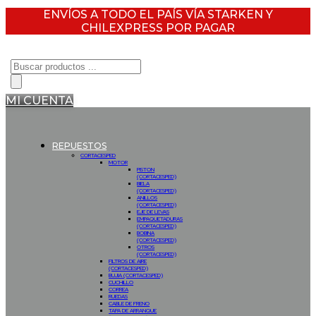
ENVÍOS A TODO EL PAÍS VÍA STARKEN Y
CHILEXPRESS POR PAGAR
Búsqueda
de
productos
MI CUENTA
REPUESTOS
CORTACESPED
MOTOR
PISTON
(CORTACESPED)
BIELA
(CORTACESPED)
ANILLOS
(CORTACESPED)
EJE DE LEVAS
EMPAQUETADURAS
(CORTACESPED)
BOBINA
(CORTACESPED)
OTROS
(CORTACESPED)
FILTROS DE AIRE
(CORTACESPED)
BUJIA (CORTACESPED)
CUCHILLO
CORREA
RUEDAS
CABLE DE FRENO
TAPA DE ARRANQUE