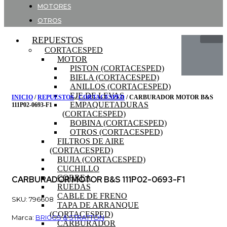
MOTORES
OTROS
REPUESTOS
CORTACESPED
MOTOR
PISTON (CORTACESPED)
BIELA (CORTACESPED)
ANILLOS (CORTACESPED)
EJE DE LEVAS
INICIO
/
REPUESTOS
/
CORTACESPED
/ CARBURADOR MOTOR B&S
EMPAQUETADURAS
111P02-0693-F1
(CORTACESPED)
BOBINA (CORTACESPED)
OTROS (CORTACESPED)
FILTROS DE AIRE
(CORTACESPED)
BUJIA (CORTACESPED)
CUCHILLO
CORREA
CARBURADOR MOTOR B&S 111P02-0693-F1
RUEDAS
CABLE DE FRENO
SKU: 796608
TAPA DE ARRANQUE
(CORTACESPED)
Marca:
BRIGGS & STRATTON
CARBURADOR