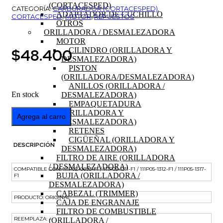
(CORTACESPED)
CATEGORÍA:
CARBURADOR (CORTACESPED)
,
ADAPTADOR DE CUCHILLO
CORTACESPED
,
MOTOR
,
REPUESTOS
OTROS
ORILLADORA / DESMALEZADORA
MOTOR
$
48.400
CILINDRO (ORILLADORA Y
DESMALEZADORA)
PISTON
(ORILLADORA/DESMALEZADORA)
ANILLOS (ORILLADORA /
En stock
DESMALEZADORA)
EMPAQUETADURA
CARBURADOR
(ORILLADORA Y
Agrega al carro
MOTOR
DESMALEZADORA)
B&S
RETENES
111P02-
CIGÜEÑAL (ORILLADORA Y
DESCRIPCIÓN
0693-
DESMALEZADORA)
F1
FILTRO DE AIRE (ORILLADORA
cantidad
/ DESMALEZADORA)
COMPATIBLE CON: 111P02-0693-F1 / 111P05-1311-F1 / 111P05-1312-F1 / 111P05-1317-
BUJIA (ORILLADORA /
F1
DESMALEZADORA)
CABEZAL (TRIMMER)
PRODUCTO: ORIGINAL
CAJA DE ENGRANAJE
FILTRO DE COMBUSTIBLE
REEMPLAZA: –
(ORILLADORA /