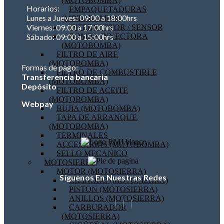
(MOTOBOMBA)
Horarios:
EMPAQUETADURAS
Lunes a Jueves: 09:00 a 18:00hrs
(MOTOBOMBA)
Viernes: 09:00 a 17:00hrs
INTERRUPTOR / SENSOR
BOMBA INYECTORA
Sábado: 09:00 a 15:00hrs
(MOTOBOMBA)
FILTRO DE AIRE
(MOTOBOMBA)
Formas de pago:
FILTRO DE COMBUSTIBLE
Transferencia bancaria
(MOTOBOMBA)
Depósito
FILTRO DE ACEITE
(MOTOBOMBA)
Webpay
BUJIA (MOTOBOMBA)
TAPA DE ARRANQUE
(MOTOBOMBA)
TERMINALES
ACCESORIOS (MOTOBOMBA)
SELLO MECANICO
MOTOSIERRA
MOTOR (MOTOSIERRA)
Síguenos En Nuestras Redes
CILINDRO (MOTOSIERRA)
PISTON (MOTOSIERRA)
ANILLOS (MOTOSIERRA)
CARBURADOR
(MOTOSIERRA)