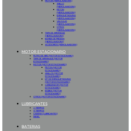
MOTOR (HIDROLAVADORA)
ANILLO
(HIDROLAVADORA)
PISTON
(HIDROLAVADORA)
EMPAQUETADURAS
(HIDROLAVADORA)
VALVULAS
(HIDROLAVADORA)
OTROS
(HIDROLAVADORA)
TAPA DE ARRANQUE
(HIDROLAVADORA)
BOMBA DE PRESION
(HIDROLAVADORA)
ACCESORIOS (HIDROLAVADORA)
MOTOR ESTACIONARIO
FILTRO DE AIRE (MOTOR ESTACIONARIO)
TAPA DE ARRANQUE (MOTOR
ESTACIONARIO)
MOTOR (MOTOR ESTACIONARIO)
PISTON (MOTOR
ESTACIONARIO)
ANILLOS (MOTOR
ESTACIONARIO)
KIT DE EMPAQUETADURAS
(MOTOR ESTACIONARIO)
CARBURADOR (MOTOR
ESTACIONARIO)
BOBINA (MOTOR
ESTACIONARIO)
OTROS (MOTOR ESTACIONARIO)
LUBRICANTES
2 TIEMPOS
4 TIEMPOS
CADENA (LUBRICANTES)
DIESEL
BATERIAS