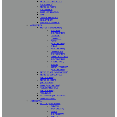
FILTRO DE COMBUSTIBLE
(GENERADOR)
FILTRO DE ACEITE
(GENERADOR)
BUJIA (GENERADOR)
AVR
TAPA DE ARRANQUE
(GENERADOR)
OTROS (GENERADOR)
MOTOBOMBA
MOTOR (MOTOBOMBA)
INYECTOR
(MOTOBOMBA)
CHAPA DE
CONTACTO
PISTON
(MOTOBOMBA)
ANILLO
(MOTOBOMBA)
CARBURADOR
(MOTOBOMBA)
EMPAQUETADURAS
(MOTOBOMBA)
INTERRUPTOR /
SENSOR
BOMBA INYECTORA
(MOTOBOMBA)
FILTRO DE AIRE (MOTOBOMBA)
FILTRO DE COMBUSTIBLE
(MOTOBOMBA)
FILTRO DE ACEITE
(MOTOBOMBA)
BUJIA (MOTOBOMBA)
TAPA DE ARRANQUE
(MOTOBOMBA)
TERMINALES
ACCESORIOS (MOTOBOMBA)
SELLO MECANICO
MOTOSIERRA
MOTOR (MOTOSIERRA)
CILINDRO
(MOTOSIERRA)
PISTON
(MOTOSIERRA)
ANILLOS