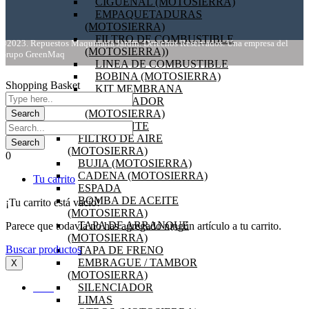
CIGÜEÑAL (MOTOSIERRA)
EMPAQUETADURAS
(MOTOSIERRA)
FILTRO DE COMBUSTIBLE
©2023. Repuestos Maquinaria Jardín. Derechos Reservados. Una empresa del
(MOTOSIERRA))
Grupo GreenMaq
LINEA DE COMBUSTIBLE
BOBINA (MOTOSIERRA)
Shopping Basket
KIT MEMBRANA
CARBURADOR
(MOTOSIERRA)
VOLANTE
FILTRO DE AIRE
(MOTOSIERRA)
0
BUJIA (MOTOSIERRA)
CADENA (MOTOSIERRA)
Tu carrito
ESPADA
BOMBA DE ACEITE
¡Tu carrito está vacío!
(MOTOSIERRA)
TAPA DE ARRANQUE
Parece que todavía no has agregado ningún artículo a tu carrito.
(MOTOSIERRA)
Buscar productos
TAPA DE FRENO
EMBRAGUE / TAMBOR
X
(MOTOSIERRA)
SILENCIADOR
INICIO
LIMAS