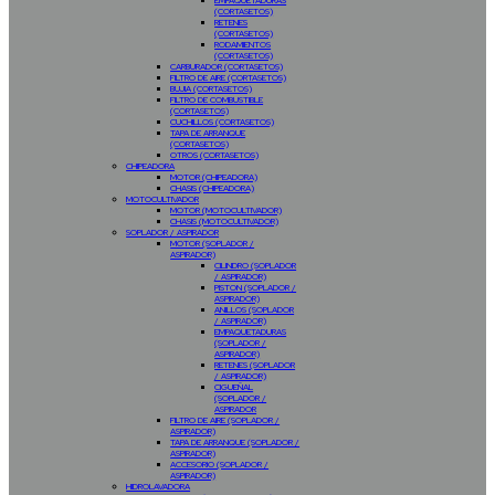
EMPAQUETADURAS
(CORTASETOS)
RETENES
(CORTASETOS)
RODAMIENTOS
(CORTASETOS)
CARBURADOR (CORTASETOS)
FILTRO DE AIRE (CORTASETOS)
BUJIA (CORTASETOS)
FILTRO DE COMBUSTIBLE
(CORTASETOS)
CUCHILLOS (CORTASETOS)
TAPA DE ARRANQUE
(CORTASETOS)
OTROS (CORTASETOS)
CHIPEADORA
MOTOR (CHIPEADORA)
CHASIS (CHIPEADORA)
MOTOCULTIVADOR
MOTOR (MOTOCULTIVADOR)
CHASIS (MOTOCULTIVADOR)
SOPLADOR / ASPIRADOR
MOTOR (SOPLADOR /
ASPIRADOR)
CILINDRO (SOPLADOR
/ ASPIRADOR)
PISTON (SOPLADOR /
ASPIRADOR)
ANILLOS (SOPLADOR
/ ASPIRADOR)
EMPAQUETADURAS
(SOPLADOR /
ASPIRADOR)
RETENES (SOPLADOR
/ ASPIRADOR)
CIGUEÑAL
(SOPLADOR /
ASPIRADOR
FILTRO DE AIRE (SOPLADOR /
ASPIRADOR)
TAPA DE ARRANQUE (SOPLADOR /
ASPIRADOR)
ACCESORIO (SOPLADOR /
ASPIRADOR)
HIDROLAVADORA