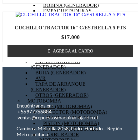
BOBINA (GENERADOR)
EMPAQUETADURAS
(GENERADOR)
BIELA (GENERADOR)
MOTOR DE PARTIDA
CUCHILLO TRACTOR 16" C/ESTRELLA 5 PTS
(GENERADOR)
$
17.000
FILTRO DE AIRE
(GENERADOR)
FILTRO DE COMBUSTIBLE
AGREGA AL CARRO
(GENERADOR)
FILTRO DE ACEITE
(GENERADOR)
BUJIA (GENERADOR)
AVR
TAPA DE ARRANQUE
(GENERADOR)
OTROS (GENERADOR)
MOTOBOMBA
Encuéntranos en:
MOTOR (MOTOBOMBA)
+56977766884
INYECTOR (MOTOBOMBA)
ventas@repuestosmaquinariajardin.cl
CHAPA DE CONTACTO
PISTON (MOTOBOMBA)
Camino a Melipilla 2058, Padre Hurtado – Región
ANILLO (MOTOBOMBA)
Metropolitana
CARBURADOR