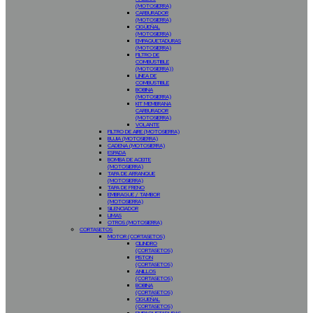
(MOTOSIERRA)
CARBURADOR
(MOTOSIERRA)
CIGÜEÑAL
(MOTOSIERRA)
EMPAQUETADURAS
(MOTOSIERRA)
FILTRO DE
COMBUSTIBLE
(MOTOSIERRA))
LINEA DE
COMBUSTIBLE
BOBINA
(MOTOSIERRA)
KIT MEMBRANA
CARBURADOR
(MOTOSIERRA)
VOLANTE
FILTRO DE AIRE (MOTOSIERRA)
BUJIA (MOTOSIERRA)
CADENA (MOTOSIERRA)
ESPADA
BOMBA DE ACEITE
(MOTOSIERRA)
TAPA DE ARRANQUE
(MOTOSIERRA)
TAPA DE FRENO
EMBRAGUE / TAMBOR
(MOTOSIERRA)
SILENCIADOR
LIMAS
OTROS (MOTOSIERRA)
CORTASETOS
MOTOR (CORTASETOS)
CILINDRO
(CORTASETOS)
PISTON
(CORTASETOS)
ANILLOS
(CORTASETOS)
BOBINA
(CORTASETOS)
CIGUEÑAL
(CORTASETOS)