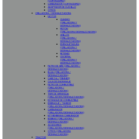
(CORTACESPED)
CARBURADOR (CORTACESPED)
ADAPTADOR DE CUCHILLO
OTROS
ORILLADORA / DESMALEZADORA
MOTOR
CILINDRO
(ORILLADORA Y
DESMALEZADORA)
PISTON
(ORILLADORA/DESMALEZADORA)
ANILLOS
(ORILLADORA /
DESMALEZADORA)
EMPAQUETADURA
(ORILLADORA Y
DESMALEZADORA)
RETENES
CIGÜEÑAL
(ORILLADORA Y
DESMALEZADORA)
FILTRO DE AIRE (ORILLADORA /
DESMALEZADORA)
BUJIA (ORILLADORA /
DESMALEZADORA)
CABEZAL (TRIMMER)
CAJA DE ENGRANAJE
FILTRO DE COMBUSTIBLE
(ORILLADORA /
DESMALEZADORA)
TAPA DE ARRANQUE
(ORILLADORA/DESMALEZADORA)
ESTANQUE DE COMBUSTIBLE
EMBRAGUE / TAMBOR
(ORILLADORA/DESMALEZADORA)
CARBURADOR
(ORILLADORA/DESMALEZADORA)
KIT MEMBRANA CARBURADOR
BOBINAS (ORILLADORA /
DESMALEZADORA)
ACCESORIOS
(ORILLADORA/DESMALEZADORA)
OTROS (ORILLADORA
DESMALEZADORA)
TRACTOR