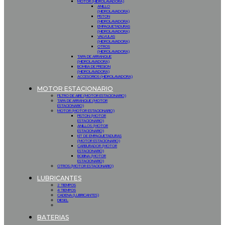
MOTOR (HIDROLAVADORA)
ANILLO
(HIDROLAVADORA)
PISTON
(HIDROLAVADORA)
EMPAQUETADURAS
(HIDROLAVADORA)
VALVULAS
(HIDROLAVADORA)
OTROS
(HIDROLAVADORA)
TAPA DE ARRANQUE
(HIDROLAVADORA)
BOMBA DE PRESION
(HIDROLAVADORA)
ACCESORIOS (HIDROLAVADORA)
MOTOR ESTACIONARIO
FILTRO DE AIRE (MOTOR ESTACIONARIO)
TAPA DE ARRANQUE (MOTOR
ESTACIONARIO)
MOTOR (MOTOR ESTACIONARIO)
PISTON (MOTOR
ESTACIONARIO)
ANILLOS (MOTOR
ESTACIONARIO)
KIT DE EMPAQUETADURAS
(MOTOR ESTACIONARIO)
CARBURADOR (MOTOR
ESTACIONARIO)
BOBINA (MOTOR
ESTACIONARIO)
OTROS (MOTOR ESTACIONARIO)
LUBRICANTES
2 TIEMPOS
4 TIEMPOS
CADENA (LUBRICANTES)
DIESEL
BATERIAS