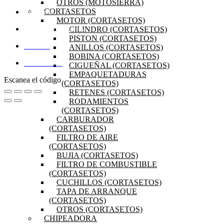
OTROS (MOTOSIERRA)
CORTASETOS
PRODUCTOS
MOTOR (CORTASETOS)
CILINDRO (CORTASETOS)
PREGUNTAS FRECUENTES
PISTON (CORTASETOS)
ANILLOS (CORTASETOS)
MI CUENTA
BOBINA (CORTASETOS)
DISTRIBUIDORES
CIGUEÑAL (CORTASETOS)
EMPAQUETADURAS
Escanea el código
(CORTASETOS)
RETENES (CORTASETOS)
RODAMIENTOS
(CORTASETOS)
CARBURADOR
(CORTASETOS)
FILTRO DE AIRE
(CORTASETOS)
BUJIA (CORTASETOS)
FILTRO DE COMBUSTIBLE
(CORTASETOS)
CUCHILLOS (CORTASETOS)
TAPA DE ARRANQUE
(CORTASETOS)
OTROS (CORTASETOS)
CHIPEADORA