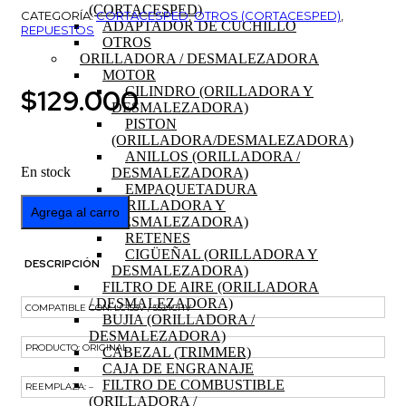
(CORTACESPED)
CATEGORÍA:
CORTACESPED
,
OTROS (CORTACESPED)
,
ADAPTADOR DE CUCHILLO
REPUESTOS
OTROS
ORILLADORA / DESMALEZADORA
MOTOR
$
129.000
CILINDRO (ORILLADORA Y
DESMALEZADORA)
PISTON
(ORILLADORA/DESMALEZADORA)
ANILLOS (ORILLADORA /
En stock
DESMALEZADORA)
EMPAQUETADURA
CAJA
(ORILLADORA Y
Agrega al carro
DE
DESMALEZADORA)
TRANSMISION
RETENES
CORTACESPED
CIGÜEÑAL (ORILLADORA Y
DESCRIPCIÓN
R53SV
DESMALEZADORA)
cantidad
FILTRO DE AIRE (ORILLADORA
/ DESMALEZADORA)
COMPATIBLE CON: LC153V / 5521CHV
BUJIA (ORILLADORA /
DESMALEZADORA)
PRODUCTO: ORIGINAL
CABEZAL (TRIMMER)
CAJA DE ENGRANAJE
FILTRO DE COMBUSTIBLE
REEMPLAZA: –
(ORILLADORA /