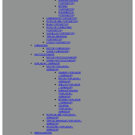
EMPAQUETADURAS
(CORTASETOS)
RETENES
(CORTASETOS)
RODAMIENTOS
(CORTASETOS)
CARBURADOR (CORTASETOS)
FILTRO DE AIRE (CORTASETOS)
BUJIA (CORTASETOS)
FILTRO DE COMBUSTIBLE
(CORTASETOS)
CUCHILLOS (CORTASETOS)
TAPA DE ARRANQUE
(CORTASETOS)
OTROS (CORTASETOS)
CHIPEADORA
MOTOR (CHIPEADORA)
CHASIS (CHIPEADORA)
MOTOCULTIVADOR
MOTOR (MOTOCULTIVADOR)
CHASIS (MOTOCULTIVADOR)
SOPLADOR / ASPIRADOR
MOTOR (SOPLADOR /
ASPIRADOR)
CILINDRO (SOPLADOR
/ ASPIRADOR)
PISTON (SOPLADOR /
ASPIRADOR)
ANILLOS (SOPLADOR
/ ASPIRADOR)
EMPAQUETADURAS
(SOPLADOR /
ASPIRADOR)
RETENES (SOPLADOR
/ ASPIRADOR)
CIGUEÑAL
(SOPLADOR /
ASPIRADOR
FILTRO DE AIRE (SOPLADOR /
ASPIRADOR)
TAPA DE ARRANQUE (SOPLADOR /
ASPIRADOR)
ACCESORIO (SOPLADOR /
ASPIRADOR)
HIDROLAVADORA