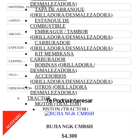
DESMALEZADORA)
MATERIAL: PLASTICO/METAL
TAPA DE ARRANQUE
(ORILLADORA/DESMALEZADORA)
ESTANQUE DE
LARGO: –
COMBUSTIBLE
EMBRAGUE / TAMBOR
ANCHO: –
(ORILLADORA/DESMALEZADORA)
CARBURADOR
(ORILLADORA/DESMALEZADORA)
ESPESOR: –
KIT MEMBRANA
CARBURADOR
CENTRO: –
BOBINAS (ORILLADORA /
DESMALEZADORA)
HILO: –
ACCESORIOS
(ORILLADORA/DESMALEZADORA)
OTROS (ORILLADORA
OBSERVACIÓN: –
DESMALEZADORA)
TRACTOR
Te Podría Interesar
MOTOR (TRACTOR)
PISTON (TRACTOR)
ANILLOS (TRACTOR)
AGOTADO
BIELA (TRACTOR)
MOTOR DE PARTIDA
BUJIA NGK CMR6H
(TRACTOR)
$
4.300
EJE DE LEVAS (TRACTOR)