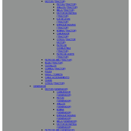
MOTOR (TRACTOR)
PISTON (TRACTOR)
ANILLOS (TRACTOR)
BIELA (TRACTOR)
MOTOR DE PARTIDA
(TRACTOR)
EJE DE LEVAS
(TRACTOR)
EMPAQUETADURAS
(TRACTOR)
BOBINA (TRACTOR)
CABURADOR
(TRACTOR)
OTROS (TRACTOR
MOTOR)
FILTRO DE
COMBUSTIBLE
(TRACTOR)
FILTRO DE ACEITE
(TRACTOR)
FILTRO DE AIRE (TRACTOR)
BUJIA (TRACTOR)
CUCHILLOS
CORREA (TRACTOR)
POLEA
MASA / TORRETA
CABLE ACCIONAMIENTO
CHASIS
OTROS (TRACTOR)
GENERADOR
MOTOR (GENERADOR)
CARBURADOR
(GENERADOR)
PISTON
(GENERADOR)
ANILLOS
(GENERADOR)
BOBINA
(GENERADOR)
EMPAQUETADURAS
(GENERADOR)
BIELA (GENERADOR)
MOTOR DE PARTIDA
(GENERADOR)
FILTRO DE AIRE (GENERADOR)