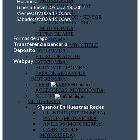
(MOTOBOMBA)
Horarios:
EMPAQUETADURAS
Lunes a Jueves: 09:00 a 18:00hrs
(MOTOBOMBA)
Viernes: 09:00 a 17:00hrs
INTERRUPTOR / SENSOR
Sábado: 09:00 a 15:00hrs
BOMBA INYECTORA
(MOTOBOMBA)
FILTRO DE AIRE
Formas de pago:
(MOTOBOMBA)
Transferencia bancaria
FILTRO DE COMBUSTIBLE
Depósito
(MOTOBOMBA)
FILTRO DE ACEITE
Webpay
(MOTOBOMBA)
BUJIA (MOTOBOMBA)
TAPA DE ARRANQUE
(MOTOBOMBA)
TERMINALES
ACCESORIOS (MOTOBOMBA)
SELLO MECANICO
MOTOSIERRA
Síguenos En Nuestras Redes
MOTOR (MOTOSIERRA)
CILINDRO (MOTOSIERRA)
PISTON (MOTOSIERRA)
ANILLOS (MOTOSIERRA)
CARBURADOR
(MOTOSIERRA)