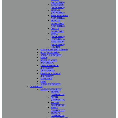
(MOTOSIERRA)
CARBURADOR
(MOTOSIERRA)
CIGÜEÑAL
(MOTOSIERRA)
EMPAQUETADURAS
(MOTOSIERRA)
FILTRO DE
COMBUSTIBLE
(MOTOSIERRA))
LINEA DE
COMBUSTIBLE
BOBINA
(MOTOSIERRA)
KIT MEMBRANA
CARBURADOR
(MOTOSIERRA)
VOLANTE
FILTRO DE AIRE (MOTOSIERRA)
BUJIA (MOTOSIERRA)
CADENA (MOTOSIERRA)
ESPADA
BOMBA DE ACEITE
(MOTOSIERRA)
TAPA DE ARRANQUE
(MOTOSIERRA)
TAPA DE FRENO
EMBRAGUE / TAMBOR
(MOTOSIERRA)
SILENCIADOR
LIMAS
OTROS (MOTOSIERRA)
CORTASETOS
MOTOR (CORTASETOS)
CILINDRO
(CORTASETOS)
PISTON
(CORTASETOS)
ANILLOS
(CORTASETOS)
BOBINA
(CORTASETOS)
CIGUEÑAL
(CORTASETOS)