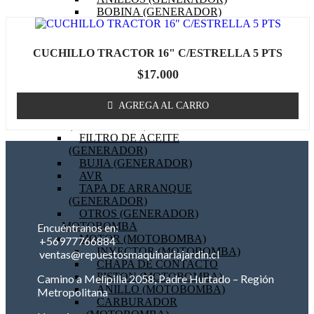
BOBINA (GENERADOR)
EMPAQUETADURAS
(GENERADOR)
BIELA (GENERADOR)
CUCHILLO TRACTOR 16" C/ESTRELLA 5 PTS
MOTOR DE PARTIDA
$
17.000
(GENERADOR)
FILTRO DE AIRE
(GENERADOR)
AGREGA AL CARRO
FILTRO DE COMBUSTIBLE
(GENERADOR)
FILTRO DE ACEITE
(GENERADOR)
BUJIA (GENERADOR)
AVR
TAPA DE ARRANQUE
(GENERADOR)
OTROS (GENERADOR)
MOTOBOMBA
Encuéntranos en:
MOTOR (MOTOBOMBA)
+56977766884
INYECTOR (MOTOBOMBA)
ventas@repuestosmaquinariajardin.cl
CHAPA DE CONTACTO
PISTON (MOTOBOMBA)
Camino a Melipilla 2058, Padre Hurtado – Región
ANILLO (MOTOBOMBA)
Metropolitana
CARBURADOR