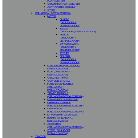
(CORTACESPED)
CARBURADOR (CORTACESPED)
ADAPTADOR DE CUCHILLO
OTROS
ORILLADORA / DESMALEZADORA
MOTOR
CILINDRO
(ORILLADORA Y
DESMALEZADORA)
PISTON
(ORILLADORA/DESMALEZADORA)
ANILLOS
(ORILLADORA /
DESMALEZADORA)
EMPAQUETADURA
(ORILLADORA Y
DESMALEZADORA)
RETENES
CIGÜEÑAL
(ORILLADORA Y
DESMALEZADORA)
FILTRO DE AIRE (ORILLADORA /
DESMALEZADORA)
BUJIA (ORILLADORA /
DESMALEZADORA)
CABEZAL (TRIMMER)
CAJA DE ENGRANAJE
FILTRO DE COMBUSTIBLE
(ORILLADORA /
DESMALEZADORA)
TAPA DE ARRANQUE
(ORILLADORA/DESMALEZADORA)
ESTANQUE DE COMBUSTIBLE
EMBRAGUE / TAMBOR
(ORILLADORA/DESMALEZADORA)
CARBURADOR
(ORILLADORA/DESMALEZADORA)
KIT MEMBRANA CARBURADOR
BOBINAS (ORILLADORA /
DESMALEZADORA)
ACCESORIOS
(ORILLADORA/DESMALEZADORA)
OTROS (ORILLADORA
DESMALEZADORA)
TRACTOR