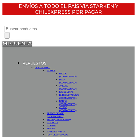
ENVÍOS A TODO EL PAÍS VÍA STARKEN Y
CHILEXPRESS POR PAGAR
Búsqueda
de
productos
MI CUENTA
REPUESTOS
CORTACESPED
MOTOR
PISTON
(CORTACESPED)
BIELA
(CORTACESPED)
ANILLOS
(CORTACESPED)
EJE DE LEVAS
EMPAQUETADURAS
(CORTACESPED)
BOBINA
(CORTACESPED)
OTROS
(CORTACESPED)
FILTROS DE AIRE
(CORTACESPED)
BUJIA (CORTACESPED)
CUCHILLO
CORREA
RUEDAS
CABLE DE FRENO
TAPA DE ARRANQUE