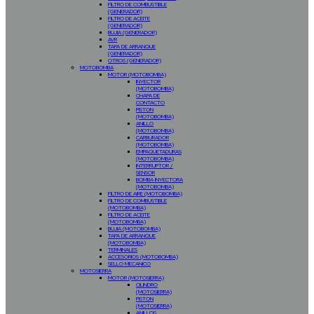
FILTRO DE COMBUSTIBLE
(GENERADOR)
FILTRO DE ACEITE
(GENERADOR)
BUJIA (GENERADOR)
AVR
TAPA DE ARRANQUE
(GENERADOR)
OTROS (GENERADOR)
MOTOBOMBA
MOTOR (MOTOBOMBA)
INYECTOR
(MOTOBOMBA)
CHAPA DE
CONTACTO
PISTON
(MOTOBOMBA)
ANILLO
(MOTOBOMBA)
CARBURADOR
(MOTOBOMBA)
EMPAQUETADURAS
(MOTOBOMBA)
INTERRUPTOR /
SENSOR
BOMBA INYECTORA
(MOTOBOMBA)
FILTRO DE AIRE (MOTOBOMBA)
FILTRO DE COMBUSTIBLE
(MOTOBOMBA)
FILTRO DE ACEITE
(MOTOBOMBA)
BUJIA (MOTOBOMBA)
TAPA DE ARRANQUE
(MOTOBOMBA)
TERMINALES
ACCESORIOS (MOTOBOMBA)
SELLO MECANICO
MOTOSIERRA
MOTOR (MOTOSIERRA)
CILINDRO
(MOTOSIERRA)
PISTON
(MOTOSIERRA)
ANILLOS