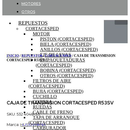
MOTORES
OTROS
REPUESTOS
CORTACESPED
MOTOR
PISTON (CORTACESPED)
BIELA (CORTACESPED)
ANILLOS (CORTACESPED)
EJE DE LEVAS
INICIO
/
REPUESTOS
/
CORTACESPED
/ CAJA DE TRANSMISION
EMPAQUETADURAS
CORTACESPED R53SV
(CORTACESPED)
BOBINA (CORTACESPED)
OTROS (CORTACESPED)
FILTROS DE AIRE
(CORTACESPED)
BUJIA (CORTACESPED)
CUCHILLO
CORREA
CAJA DE TRANSMISION CORTACESPED R53SV
RUEDAS
CABLE DE FRENO
SKU: 532 4048-33
TAPA DE ARRANQUE
(CORTACESPED)
Marca:
HUSQVARNA
CARBURADOR