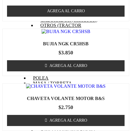
EMPAQUETADURAS
(TRACTOR)
AGREGA AL CARRO
BOBINA (TRACTOR)
CABURADOR (TRACTOR)
OTROS (TRACTOR
MOTOR)
FILTRO DE COMBUSTIBLE
(TRACTOR)
BUJIA NGK CR5HSB
FILTRO DE ACEITE
(TRACTOR)
$
3.850
FILTRO DE AIRE (TRACTOR)
BUJIA (TRACTOR)
AGREGA AL CARRO
CUCHILLOS
CORREA (TRACTOR)
POLEA
MASA / TORRETA
CABLE ACCIONAMIENTO
CHASIS
CHAVETA VOLANTE MOTOR B&S
OTROS (TRACTOR)
GENERADOR
$
2.750
MOTOR (GENERADOR)
CARBURADOR
(GENERADOR)
AGREGA AL CARRO
PISTON (GENERADOR)
ANILLOS (GENERADOR)