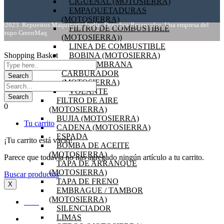
CIGÜEÑAL (MOTOSIERRA)
EMPAQUETADURAS
(MOTOSIERRA)
©2023. Repuestos Maquinaria Jardín. Derechos Reservados. Una empresa del
FILTRO DE COMBUSTIBLE
Grupo GreenMaq
(MOTOSIERRA))
LINEA DE COMBUSTIBLE
Shopping Basket
BOBINA (MOTOSIERRA)
KIT MEMBRANA
CARBURADOR
(MOTOSIERRA)
VOLANTE
FILTRO DE AIRE
0
(MOTOSIERRA)
BUJIA (MOTOSIERRA)
Tu carrito
CADENA (MOTOSIERRA)
ESPADA
¡Tu carrito está vacío!
BOMBA DE ACEITE
(MOTOSIERRA)
Parece que todavía no has agregado ningún artículo a tu carrito.
TAPA DE ARRANQUE
(MOTOSIERRA)
Buscar productos
TAPA DE FRENO
X
EMBRAGUE / TAMBOR
(MOTOSIERRA)
INICIO
SILENCIADOR
LIMAS
OFERTAS