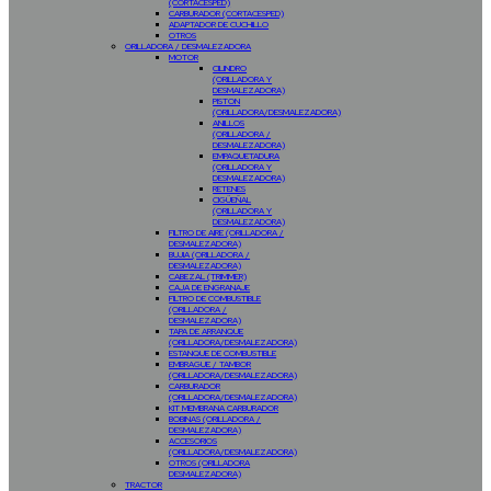
(CORTACESPED)
CARBURADOR (CORTACESPED)
ADAPTADOR DE CUCHILLO
OTROS
ORILLADORA / DESMALEZADORA
MOTOR
CILINDRO
(ORILLADORA Y
DESMALEZADORA)
PISTON
(ORILLADORA/DESMALEZADORA)
ANILLOS
(ORILLADORA /
DESMALEZADORA)
EMPAQUETADURA
(ORILLADORA Y
DESMALEZADORA)
RETENES
CIGÜEÑAL
(ORILLADORA Y
DESMALEZADORA)
FILTRO DE AIRE (ORILLADORA /
DESMALEZADORA)
BUJIA (ORILLADORA /
DESMALEZADORA)
CABEZAL (TRIMMER)
CAJA DE ENGRANAJE
FILTRO DE COMBUSTIBLE
(ORILLADORA /
DESMALEZADORA)
TAPA DE ARRANQUE
(ORILLADORA/DESMALEZADORA)
ESTANQUE DE COMBUSTIBLE
EMBRAGUE / TAMBOR
(ORILLADORA/DESMALEZADORA)
CARBURADOR
(ORILLADORA/DESMALEZADORA)
KIT MEMBRANA CARBURADOR
BOBINAS (ORILLADORA /
DESMALEZADORA)
ACCESORIOS
(ORILLADORA/DESMALEZADORA)
OTROS (ORILLADORA
DESMALEZADORA)
TRACTOR