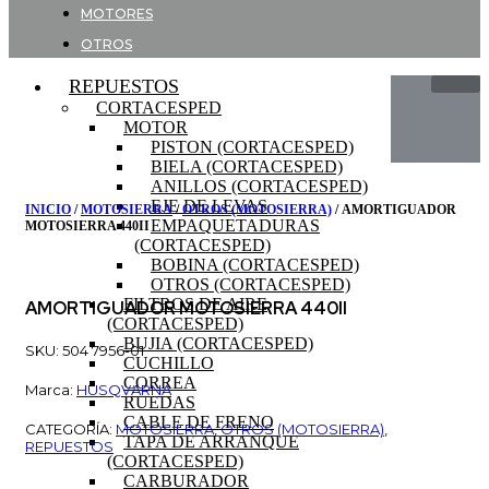
MOTORES
OTROS
REPUESTOS
CORTACESPED
MOTOR
PISTON (CORTACESPED)
BIELA (CORTACESPED)
ANILLOS (CORTACESPED)
EJE DE LEVAS
INICIO
/
MOTOSIERRA
/
OTROS (MOTOSIERRA)
/ AMORTIGUADOR
EMPAQUETADURAS
MOTOSIERRA 440II
(CORTACESPED)
BOBINA (CORTACESPED)
OTROS (CORTACESPED)
FILTROS DE AIRE
AMORTIGUADOR MOTOSIERRA 440II
(CORTACESPED)
BUJIA (CORTACESPED)
SKU: 504 7956-01
CUCHILLO
CORREA
Marca:
HUSQVARNA
RUEDAS
CABLE DE FRENO
CATEGORÍA:
MOTOSIERRA
,
OTROS (MOTOSIERRA)
,
TAPA DE ARRANQUE
REPUESTOS
(CORTACESPED)
CARBURADOR