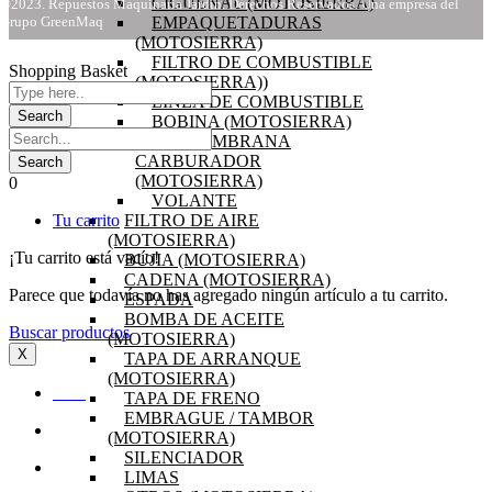
CIGÜEÑAL (MOTOSIERRA)
©2023. Repuestos Maquinaria Jardín. Derechos Reservados. Una empresa del
Grupo GreenMaq
EMPAQUETADURAS
(MOTOSIERRA)
FILTRO DE COMBUSTIBLE
Shopping Basket
(MOTOSIERRA))
LINEA DE COMBUSTIBLE
BOBINA (MOTOSIERRA)
KIT MEMBRANA
CARBURADOR
(MOTOSIERRA)
0
VOLANTE
Tu carrito
FILTRO DE AIRE
(MOTOSIERRA)
¡Tu carrito está vacío!
BUJIA (MOTOSIERRA)
CADENA (MOTOSIERRA)
Parece que todavía no has agregado ningún artículo a tu carrito.
ESPADA
BOMBA DE ACEITE
Buscar productos
(MOTOSIERRA)
X
TAPA DE ARRANQUE
(MOTOSIERRA)
INICIO
TAPA DE FRENO
EMBRAGUE / TAMBOR
OFERTAS
(MOTOSIERRA)
SILENCIADOR
PRODUCTOS
LIMAS