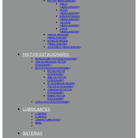
MOTOR (HIDROLAVADORA)
ANILLO
(HIDROLAVADORA)
PISTON
(HIDROLAVADORA)
EMPAQUETADURAS
(HIDROLAVADORA)
VALVULAS
(HIDROLAVADORA)
OTROS
(HIDROLAVADORA)
TAPA DE ARRANQUE
(HIDROLAVADORA)
BOMBA DE PRESION
(HIDROLAVADORA)
ACCESORIOS (HIDROLAVADORA)
MOTOR ESTACIONARIO
FILTRO DE AIRE (MOTOR ESTACIONARIO)
TAPA DE ARRANQUE (MOTOR
ESTACIONARIO)
MOTOR (MOTOR ESTACIONARIO)
PISTON (MOTOR
ESTACIONARIO)
ANILLOS (MOTOR
ESTACIONARIO)
KIT DE EMPAQUETADURAS
(MOTOR ESTACIONARIO)
CARBURADOR (MOTOR
ESTACIONARIO)
BOBINA (MOTOR
ESTACIONARIO)
OTROS (MOTOR ESTACIONARIO)
LUBRICANTES
2 TIEMPOS
4 TIEMPOS
CADENA (LUBRICANTES)
DIESEL
BATERIAS