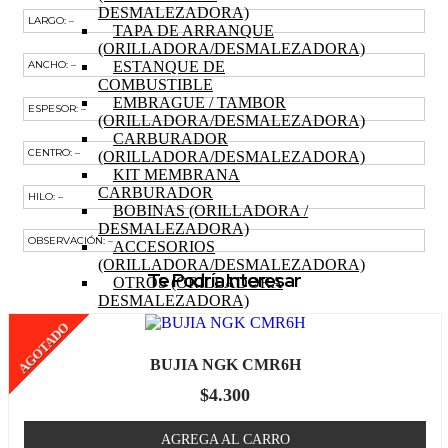
DESMALEZADORA)
LARGO: –
TAPA DE ARRANQUE
(ORILLADORA/DESMALEZADORA)
ESTANQUE DE
ANCHO: –
COMBUSTIBLE
EMBRAGUE / TAMBOR
ESPESOR: –
(ORILLADORA/DESMALEZADORA)
CARBURADOR
CENTRO: –
(ORILLADORA/DESMALEZADORA)
KIT MEMBRANA
CARBURADOR
HILO: –
BOBINAS (ORILLADORA /
DESMALEZADORA)
OBSERVACIÓN: –
ACCESORIOS
(ORILLADORA/DESMALEZADORA)
Te Podría Interesar
OTROS (ORILLADORA
DESMALEZADORA)
TRACTOR
AGOTADO
MOTOR (TRACTOR)
PISTON (TRACTOR)
BUJIA NGK CMR6H
ANILLOS (TRACTOR)
BIELA (TRACTOR)
$
4.300
MOTOR DE PARTIDA
(TRACTOR)
AGREGA AL CARRO
EJE DE LEVAS (TRACTOR)