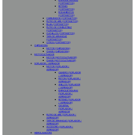
EMPAQUETADURAS
(CORTASETOS)
RETENES
(CORTASETOS)
RODAMIENTOS
(CORTASETOS)
CARBURADOR (CORTASETOS)
FILTRO DE AIRE (CORTASETOS)
BUJIA (CORTASETOS)
FILTRO DE COMBUSTIBLE
(CORTASETOS)
CUCHILLOS (CORTASETOS)
TAPA DE ARRANQUE
(CORTASETOS)
OTROS (CORTASETOS)
CHIPEADORA
MOTOR (CHIPEADORA)
CHASIS (CHIPEADORA)
MOTOCULTIVADOR
MOTOR (MOTOCULTIVADOR)
CHASIS (MOTOCULTIVADOR)
SOPLADOR / ASPIRADOR
MOTOR (SOPLADOR /
ASPIRADOR)
CILINDRO (SOPLADOR
/ ASPIRADOR)
PISTON (SOPLADOR /
ASPIRADOR)
ANILLOS (SOPLADOR
/ ASPIRADOR)
EMPAQUETADURAS
(SOPLADOR /
ASPIRADOR)
RETENES (SOPLADOR
/ ASPIRADOR)
CIGUEÑAL
(SOPLADOR /
ASPIRADOR
FILTRO DE AIRE (SOPLADOR /
ASPIRADOR)
TAPA DE ARRANQUE (SOPLADOR /
ASPIRADOR)
ACCESORIO (SOPLADOR /
ASPIRADOR)
HIDROLAVADORA