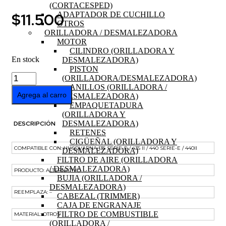
(CORTACESPED)
$
11.500
ADAPTADOR DE CUCHILLO
OTROS
ORILLADORA / DESMALEZADORA
MOTOR
CILINDRO (ORILLADORA Y
En stock
DESMALEZADORA)
PISTON
AMORTIGUADOR
(ORILLADORA/DESMALEZADORA)
MOTOSIERRA
ANILLOS (ORILLADORA /
440II
Agrega al carro
DESMALEZADORA)
cantidad
EMPAQUETADURA
(ORILLADORA Y
DESMALEZADORA)
DESCRIPCIÓN
RETENES
CIGÜEÑAL (ORILLADORA Y
COMPATIBLE CON: HUSQVARNA 135 SERIE-E / 435 II / 440 SERIE-E / 440II
DESMALEZADORA)
FILTRO DE AIRE (ORILLADORA
/ DESMALEZADORA)
PRODUCTO: ALTERNATIVO
BUJIA (ORILLADORA /
DESMALEZADORA)
REEMPLAZA: –
CABEZAL (TRIMMER)
CAJA DE ENGRANAJE
FILTRO DE COMBUSTIBLE
MATERIAL: OTROS
(ORILLADORA /