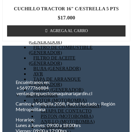
BOBINA (GENERADOR)
CUCHILLO TRACTOR 16" C/ESTRELLA 5 PTS
EMPAQUETADURAS
(GENERADOR)
$
17.000
BIELA (GENERADOR)
MOTOR DE PARTIDA
AGREGA AL CARRO
(GENERADOR)
FILTRO DE AIRE
(GENERADOR)
FILTRO DE COMBUSTIBLE
(GENERADOR)
FILTRO DE ACEITE
(GENERADOR)
BUJIA (GENERADOR)
AVR
TAPA DE ARRANQUE
Encuéntranos en:
(GENERADOR)
+56977766884
OTROS (GENERADOR)
ventas@repuestosmaquinariajardin.cl
MOTOBOMBA
MOTOR (MOTOBOMBA)
Camino a Melipilla 2058, Padre Hurtado – Región
INYECTOR (MOTOBOMBA)
Metropolitana
CHAPA DE CONTACTO
PISTON (MOTOBOMBA)
Horarios:
ANILLO (MOTOBOMBA)
Lunes a Jueves: 09:00 a 18:00hrs
CARBURADOR
Viernes: 09:00 a 17:00hrs