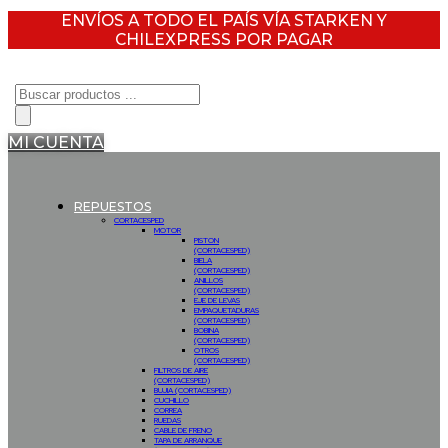
ENVÍOS A TODO EL PAÍS VÍA STARKEN Y
CHILEXPRESS POR PAGAR
Búsqueda
de
productos
MI CUENTA
REPUESTOS
CORTACESPED
MOTOR
PISTON
(CORTACESPED)
BIELA
(CORTACESPED)
ANILLOS
(CORTACESPED)
EJE DE LEVAS
EMPAQUETADURAS
(CORTACESPED)
BOBINA
(CORTACESPED)
OTROS
(CORTACESPED)
FILTROS DE AIRE
(CORTACESPED)
BUJIA (CORTACESPED)
CUCHILLO
CORREA
RUEDAS
CABLE DE FRENO
TAPA DE ARRANQUE