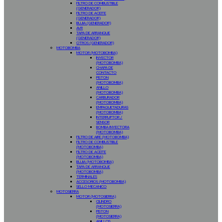
FILTRO DE COMBUSTIBLE
(GENERADOR)
FILTRO DE ACEITE
(GENERADOR)
BUJIA (GENERADOR)
AVR
TAPA DE ARRANQUE
(GENERADOR)
OTROS (GENERADOR)
MOTOBOMBA
MOTOR (MOTOBOMBA)
INYECTOR
(MOTOBOMBA)
CHAPA DE
CONTACTO
PISTON
(MOTOBOMBA)
ANILLO
(MOTOBOMBA)
CARBURADOR
(MOTOBOMBA)
EMPAQUETADURAS
(MOTOBOMBA)
INTERRUPTOR /
SENSOR
BOMBA INYECTORA
(MOTOBOMBA)
FILTRO DE AIRE (MOTOBOMBA)
FILTRO DE COMBUSTIBLE
(MOTOBOMBA)
FILTRO DE ACEITE
(MOTOBOMBA)
BUJIA (MOTOBOMBA)
TAPA DE ARRANQUE
(MOTOBOMBA)
TERMINALES
ACCESORIOS (MOTOBOMBA)
SELLO MECANICO
MOTOSIERRA
MOTOR (MOTOSIERRA)
CILINDRO
(MOTOSIERRA)
PISTON
(MOTOSIERRA)
ANILLOS