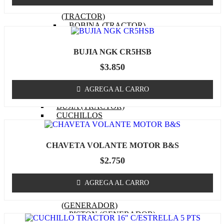
EMPAQUETADURAS
(TRACTOR)
BOBINA (TRACTOR)
CABURADOR (TRACTOR)
OTROS (TRACTOR
BUJIA NGK CR5HSB
MOTOR)
FILTRO DE COMBUSTIBLE
$
3.850
(TRACTOR)
FILTRO DE ACEITE
(TRACTOR)
AGREGA AL CARRO
FILTRO DE AIRE (TRACTOR)
BUJIA (TRACTOR)
CUCHILLOS
CORREA (TRACTOR)
POLEA
MASA / TORRETA
CHAVETA VOLANTE MOTOR B&S
CABLE ACCIONAMIENTO
$
2.750
CHASIS
OTROS (TRACTOR)
GENERADOR
AGREGA AL CARRO
MOTOR (GENERADOR)
CARBURADOR
(GENERADOR)
PISTON (GENERADOR)
ANILLOS (GENERADOR)