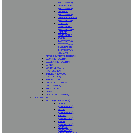
(MOTOSIERRA)
CARBURADOR
(MOTOSIERRA)
CIGÜEÑAL
(MOTOSIERRA)
EMPAQUETADURAS
(MOTOSIERRA)
FILTRO DE
COMBUSTIBLE
(MOTOSIERRA))
LINEA DE
COMBUSTIBLE
BOBINA
(MOTOSIERRA)
KIT MEMBRANA
CARBURADOR
(MOTOSIERRA)
VOLANTE
FILTRO DE AIRE (MOTOSIERRA)
BUJIA (MOTOSIERRA)
CADENA (MOTOSIERRA)
ESPADA
BOMBA DE ACEITE
(MOTOSIERRA)
TAPA DE ARRANQUE
(MOTOSIERRA)
TAPA DE FRENO
EMBRAGUE / TAMBOR
(MOTOSIERRA)
SILENCIADOR
LIMAS
OTROS (MOTOSIERRA)
CORTASETOS
MOTOR (CORTASETOS)
CILINDRO
(CORTASETOS)
PISTON
(CORTASETOS)
ANILLOS
(CORTASETOS)
BOBINA
(CORTASETOS)
CIGUEÑAL
(CORTASETOS)