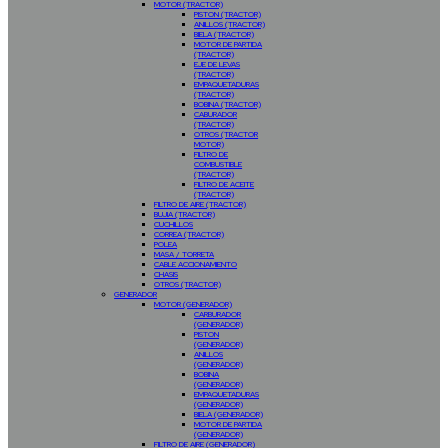
MOTOR (TRACTOR)
PISTON (TRACTOR)
ANILLOS (TRACTOR)
BIELA (TRACTOR)
MOTOR DE PARTIDA
(TRACTOR)
EJE DE LEVAS
(TRACTOR)
EMPAQUETADURAS
(TRACTOR)
BOBINA (TRACTOR)
CABURADOR
(TRACTOR)
OTROS (TRACTOR
MOTOR)
FILTRO DE
COMBUSTIBLE
(TRACTOR)
FILTRO DE ACEITE
(TRACTOR)
FILTRO DE AIRE (TRACTOR)
BUJIA (TRACTOR)
CUCHILLOS
CORREA (TRACTOR)
POLEA
MASA / TORRETA
CABLE ACCIONAMIENTO
CHASIS
OTROS (TRACTOR)
GENERADOR
MOTOR (GENERADOR)
CARBURADOR
(GENERADOR)
PISTON
(GENERADOR)
ANILLOS
(GENERADOR)
BOBINA
(GENERADOR)
EMPAQUETADURAS
(GENERADOR)
BIELA (GENERADOR)
MOTOR DE PARTIDA
(GENERADOR)
FILTRO DE AIRE (GENERADOR)