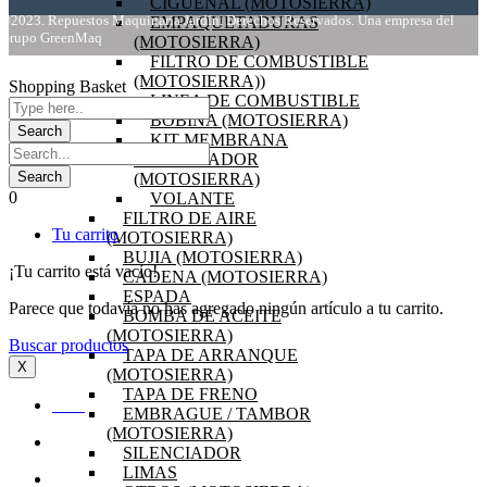
CIGÜEÑAL (MOTOSIERRA)
©2023. Repuestos Maquinaria Jardín. Derechos Reservados. Una empresa del
EMPAQUETADURAS
Grupo GreenMaq
(MOTOSIERRA)
FILTRO DE COMBUSTIBLE
(MOTOSIERRA))
Shopping Basket
LINEA DE COMBUSTIBLE
BOBINA (MOTOSIERRA)
KIT MEMBRANA
CARBURADOR
(MOTOSIERRA)
0
VOLANTE
FILTRO DE AIRE
Tu carrito
(MOTOSIERRA)
BUJIA (MOTOSIERRA)
¡Tu carrito está vacío!
CADENA (MOTOSIERRA)
ESPADA
Parece que todavía no has agregado ningún artículo a tu carrito.
BOMBA DE ACEITE
(MOTOSIERRA)
Buscar productos
TAPA DE ARRANQUE
X
(MOTOSIERRA)
TAPA DE FRENO
INICIO
EMBRAGUE / TAMBOR
(MOTOSIERRA)
OFERTAS
SILENCIADOR
LIMAS
PRODUCTOS