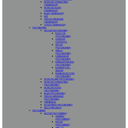
FILTRO DE COMBUSTIBLE
(GENERADOR)
FILTRO DE ACEITE
(GENERADOR)
BUJIA (GENERADOR)
AVR
TAPA DE ARRANQUE
(GENERADOR)
OTROS (GENERADOR)
MOTOBOMBA
MOTOR (MOTOBOMBA)
INYECTOR
(MOTOBOMBA)
CHAPA DE
CONTACTO
PISTON
(MOTOBOMBA)
ANILLO
(MOTOBOMBA)
CARBURADOR
(MOTOBOMBA)
EMPAQUETADURAS
(MOTOBOMBA)
INTERRUPTOR /
SENSOR
BOMBA INYECTORA
(MOTOBOMBA)
FILTRO DE AIRE (MOTOBOMBA)
FILTRO DE COMBUSTIBLE
(MOTOBOMBA)
FILTRO DE ACEITE
(MOTOBOMBA)
BUJIA (MOTOBOMBA)
TAPA DE ARRANQUE
(MOTOBOMBA)
TERMINALES
ACCESORIOS (MOTOBOMBA)
SELLO MECANICO
MOTOSIERRA
MOTOR (MOTOSIERRA)
CILINDRO
(MOTOSIERRA)
PISTON
(MOTOSIERRA)
ANILLOS