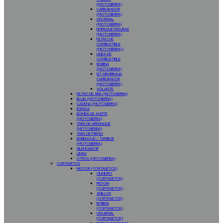
(MOTOSIERRA)
CARBURADOR
(MOTOSIERRA)
CIGÜEÑAL
(MOTOSIERRA)
EMPAQUETADURAS
(MOTOSIERRA)
FILTRO DE
COMBUSTIBLE
(MOTOSIERRA))
LINEA DE
COMBUSTIBLE
BOBINA
(MOTOSIERRA)
KIT MEMBRANA
CARBURADOR
(MOTOSIERRA)
VOLANTE
FILTRO DE AIRE (MOTOSIERRA)
BUJIA (MOTOSIERRA)
CADENA (MOTOSIERRA)
ESPADA
BOMBA DE ACEITE
(MOTOSIERRA)
TAPA DE ARRANQUE
(MOTOSIERRA)
TAPA DE FRENO
EMBRAGUE / TAMBOR
(MOTOSIERRA)
SILENCIADOR
LIMAS
OTROS (MOTOSIERRA)
CORTASETOS
MOTOR (CORTASETOS)
CILINDRO
(CORTASETOS)
PISTON
(CORTASETOS)
ANILLOS
(CORTASETOS)
BOBINA
(CORTASETOS)
CIGUEÑAL
(CORTASETOS)