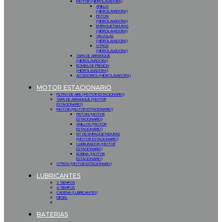
MOTOR (HIDROLAVADORA)
ANILLO
(HIDROLAVADORA)
PISTON
(HIDROLAVADORA)
EMPAQUETADURAS
(HIDROLAVADORA)
VALVULAS
(HIDROLAVADORA)
OTROS
(HIDROLAVADORA)
TAPA DE ARRANQUE
(HIDROLAVADORA)
BOMBA DE PRESION
(HIDROLAVADORA)
ACCESORIOS (HIDROLAVADORA)
MOTOR ESTACIONARIO
FILTRO DE AIRE (MOTOR ESTACIONARIO)
TAPA DE ARRANQUE (MOTOR
ESTACIONARIO)
MOTOR (MOTOR ESTACIONARIO)
PISTON (MOTOR
ESTACIONARIO)
ANILLOS (MOTOR
ESTACIONARIO)
KIT DE EMPAQUETADURAS
(MOTOR ESTACIONARIO)
CARBURADOR (MOTOR
ESTACIONARIO)
BOBINA (MOTOR
ESTACIONARIO)
OTROS (MOTOR ESTACIONARIO)
LUBRICANTES
2 TIEMPOS
4 TIEMPOS
CADENA (LUBRICANTES)
DIESEL
BATERIAS