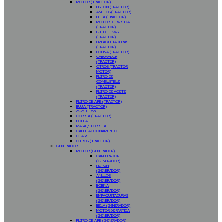
MOTOR (TRACTOR)
PISTON (TRACTOR)
ANILLOS (TRACTOR)
BIELA (TRACTOR)
MOTOR DE PARTIDA
(TRACTOR)
EJE DE LEVAS
(TRACTOR)
EMPAQUETADURAS
(TRACTOR)
BOBINA (TRACTOR)
CABURADOR
(TRACTOR)
OTROS (TRACTOR
MOTOR)
FILTRO DE
COMBUSTIBLE
(TRACTOR)
FILTRO DE ACEITE
(TRACTOR)
FILTRO DE AIRE (TRACTOR)
BUJIA (TRACTOR)
CUCHILLOS
CORREA (TRACTOR)
POLEA
MASA / TORRETA
CABLE ACCIONAMIENTO
CHASIS
OTROS (TRACTOR)
GENERADOR
MOTOR (GENERADOR)
CARBURADOR
(GENERADOR)
PISTON
(GENERADOR)
ANILLOS
(GENERADOR)
BOBINA
(GENERADOR)
EMPAQUETADURAS
(GENERADOR)
BIELA (GENERADOR)
MOTOR DE PARTIDA
(GENERADOR)
FILTRO DE AIRE (GENERADOR)