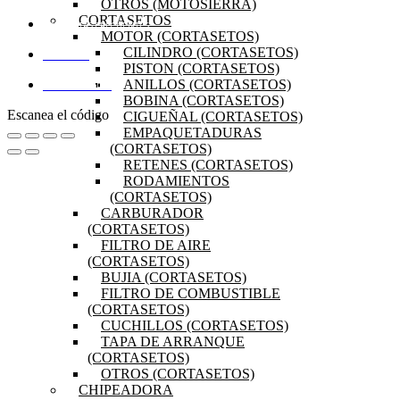
OTROS (MOTOSIERRA)
CORTASETOS
PREGUNTAS FRECUENTES
MOTOR (CORTASETOS)
CILINDRO (CORTASETOS)
MI CUENTA
PISTON (CORTASETOS)
ANILLOS (CORTASETOS)
DISTRIBUIDORES
BOBINA (CORTASETOS)
Escanea el código
CIGUEÑAL (CORTASETOS)
EMPAQUETADURAS
(CORTASETOS)
RETENES (CORTASETOS)
RODAMIENTOS
(CORTASETOS)
CARBURADOR
(CORTASETOS)
FILTRO DE AIRE
(CORTASETOS)
BUJIA (CORTASETOS)
FILTRO DE COMBUSTIBLE
(CORTASETOS)
CUCHILLOS (CORTASETOS)
TAPA DE ARRANQUE
(CORTASETOS)
OTROS (CORTASETOS)
CHIPEADORA