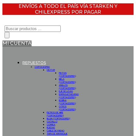
ENVÍOS A TODO EL PAÍS VÍA STARKEN Y
CHILEXPRESS POR PAGAR
Búsqueda
de
productos
MI CUENTA
REPUESTOS
CORTACESPED
MOTOR
PISTON
(CORTACESPED)
BIELA
(CORTACESPED)
ANILLOS
(CORTACESPED)
EJE DE LEVAS
EMPAQUETADURAS
(CORTACESPED)
BOBINA
(CORTACESPED)
OTROS
(CORTACESPED)
FILTROS DE AIRE
(CORTACESPED)
BUJIA (CORTACESPED)
CUCHILLO
CORREA
RUEDAS
CABLE DE FRENO
TAPA DE ARRANQUE