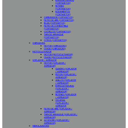
EMPAQUETADURAS
(CORTASETOS)
RETENES
(CORTASETOS)
RODAMIENTOS
(CORTASETOS)
CARBURADOR (CORTASETOS)
FILTRO DE AIRE (CORTASETOS)
BUJIA (CORTASETOS)
FILTRO DE COMBUSTIBLE
(CORTASETOS)
CUCHILLOS (CORTASETOS)
TAPA DE ARRANQUE
(CORTASETOS)
OTROS (CORTASETOS)
CHIPEADORA
MOTOR (CHIPEADORA)
CHASIS (CHIPEADORA)
MOTOCULTIVADOR
MOTOR (MOTOCULTIVADOR)
CHASIS (MOTOCULTIVADOR)
SOPLADOR / ASPIRADOR
MOTOR (SOPLADOR /
ASPIRADOR)
CILINDRO (SOPLADOR
/ ASPIRADOR)
PISTON (SOPLADOR /
ASPIRADOR)
ANILLOS (SOPLADOR
/ ASPIRADOR)
EMPAQUETADURAS
(SOPLADOR /
ASPIRADOR)
RETENES (SOPLADOR
/ ASPIRADOR)
CIGUEÑAL
(SOPLADOR /
ASPIRADOR
FILTRO DE AIRE (SOPLADOR /
ASPIRADOR)
TAPA DE ARRANQUE (SOPLADOR /
ASPIRADOR)
ACCESORIO (SOPLADOR /
ASPIRADOR)
HIDROLAVADORA