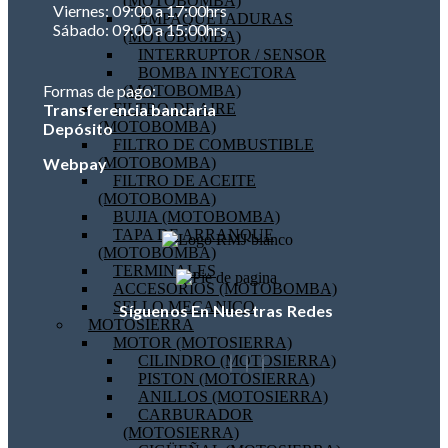
(MOTOBOMBA)
Viernes: 09:00 a 17:00hrs
EMPAQUETADURAS
Sábado: 09:00 a 15:00hrs
(MOTOBOMBA)
INTERRUPTOR / SENSOR
BOMBA INYECTORA
Formas de pago:
(MOTOBOMBA)
FILTRO DE AIRE
Transferencia bancaria
(MOTOBOMBA)
Depósito
FILTRO DE COMBUSTIBLE
(MOTOBOMBA)
Webpay
FILTRO DE ACEITE
(MOTOBOMBA)
BUJIA (MOTOBOMBA)
TAPA DE ARRANQUE
(MOTOBOMBA)
TERMINALES
ACCESORIOS (MOTOBOMBA)
SELLO MECANICO
Síguenos En Nuestras Redes
MOTOSIERRA
MOTOR (MOTOSIERRA)
CILINDRO (MOTOSIERRA)
PISTON (MOTOSIERRA)
ANILLOS (MOTOSIERRA)
CARBURADOR
(MOTOSIERRA)