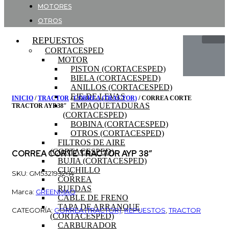
MOTORES
OTROS
REPUESTOS
CORTACESPED
MOTOR
PISTON (CORTACESPED)
BIELA (CORTACESPED)
ANILLOS (CORTACESPED)
EJE DE LEVAS
INICIO
/
TRACTOR
/
CORREA (TRACTOR)
/ CORREA CORTE
EMPAQUETADURAS
TRACTOR AYP 38″
(CORTACESPED)
BOBINA (CORTACESPED)
OTROS (CORTACESPED)
FILTROS DE AIRE
(CORTACESPED)
CORREA CORTE TRACTOR AYP 38″
BUJIA (CORTACESPED)
CUCHILLO
SKU: GM5321932-14
CORREA
RUEDAS
Marca:
GREENMAQ
CABLE DE FRENO
TAPA DE ARRANQUE
CATEGORÍA:
CORREA (TRACTOR)
,
REPUESTOS
,
TRACTOR
(CORTACESPED)
CARBURADOR