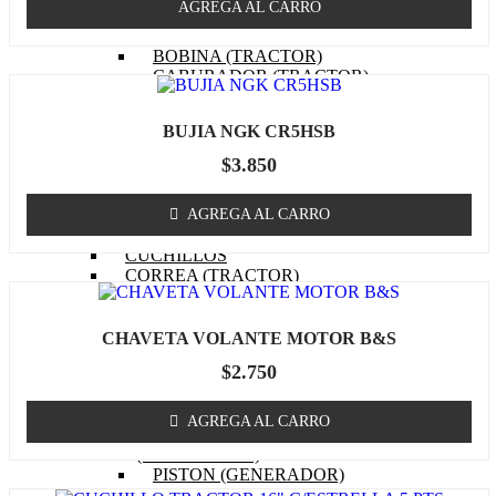
AGREGA AL CARRO
EMPAQUETADURAS
(TRACTOR)
BOBINA (TRACTOR)
CABURADOR (TRACTOR)
OTROS (TRACTOR
MOTOR)
BUJIA NGK CR5HSB
FILTRO DE COMBUSTIBLE
(TRACTOR)
$
3.850
FILTRO DE ACEITE
(TRACTOR)
FILTRO DE AIRE (TRACTOR)
AGREGA AL CARRO
BUJIA (TRACTOR)
CUCHILLOS
CORREA (TRACTOR)
POLEA
MASA / TORRETA
CABLE ACCIONAMIENTO
CHAVETA VOLANTE MOTOR B&S
CHASIS
$
2.750
OTROS (TRACTOR)
GENERADOR
MOTOR (GENERADOR)
AGREGA AL CARRO
CARBURADOR
(GENERADOR)
PISTON (GENERADOR)
ANILLOS (GENERADOR)