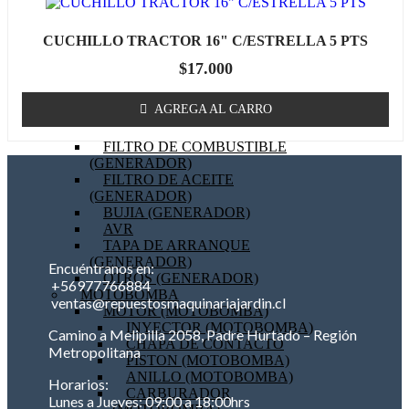
BOBINA (GENERADOR)
EMPAQUETADURAS
CUCHILLO TRACTOR 16" C/ESTRELLA 5 PTS
(GENERADOR)
BIELA (GENERADOR)
$
17.000
MOTOR DE PARTIDA
(GENERADOR)
AGREGA AL CARRO
FILTRO DE AIRE
(GENERADOR)
FILTRO DE COMBUSTIBLE
(GENERADOR)
FILTRO DE ACEITE
(GENERADOR)
BUJIA (GENERADOR)
AVR
TAPA DE ARRANQUE
(GENERADOR)
Encuéntranos en:
OTROS (GENERADOR)
+56977766884
MOTOBOMBA
ventas@repuestosmaquinariajardin.cl
MOTOR (MOTOBOMBA)
INYECTOR (MOTOBOMBA)
Camino a Melipilla 2058, Padre Hurtado – Región
CHAPA DE CONTACTO
Metropolitana
PISTON (MOTOBOMBA)
ANILLO (MOTOBOMBA)
Horarios:
CARBURADOR
Lunes a Jueves: 09:00 a 18:00hrs