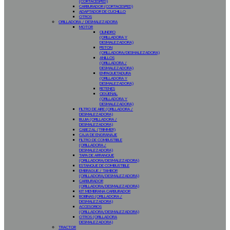
(CORTACESPED)
CARBURADOR (CORTACESPED)
ADAPTADOR DE CUCHILLO
OTROS
ORILLADORA / DESMALEZADORA
MOTOR
CILINDRO
(ORILLADORA Y
DESMALEZADORA)
PISTON
(ORILLADORA/DESMALEZADORA)
ANILLOS
(ORILLADORA /
DESMALEZADORA)
EMPAQUETADURA
(ORILLADORA Y
DESMALEZADORA)
RETENES
CIGÜEÑAL
(ORILLADORA Y
DESMALEZADORA)
FILTRO DE AIRE (ORILLADORA /
DESMALEZADORA)
BUJIA (ORILLADORA /
DESMALEZADORA)
CABEZAL (TRIMMER)
CAJA DE ENGRANAJE
FILTRO DE COMBUSTIBLE
(ORILLADORA /
DESMALEZADORA)
TAPA DE ARRANQUE
(ORILLADORA/DESMALEZADORA)
ESTANQUE DE COMBUSTIBLE
EMBRAGUE / TAMBOR
(ORILLADORA/DESMALEZADORA)
CARBURADOR
(ORILLADORA/DESMALEZADORA)
KIT MEMBRANA CARBURADOR
BOBINAS (ORILLADORA /
DESMALEZADORA)
ACCESORIOS
(ORILLADORA/DESMALEZADORA)
OTROS (ORILLADORA
DESMALEZADORA)
TRACTOR