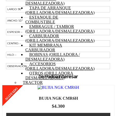
DESMALEZADORA)
TAPA DE ARRANQUE
LARGO: 90″
(ORILLADORA/DESMALEZADORA)
ESTANQUE DE
ANCHO: 1/2″
COMBUSTIBLE
EMBRAGUE / TAMBOR
(ORILLADORA/DESMALEZADORA)
ESPESOR: –
CARBURADOR
(ORILLADORA/DESMALEZADORA)
CENTRO: –
KIT MEMBRANA
CARBURADOR
BOBINAS (ORILLADORA /
HILO: –
DESMALEZADORA)
ACCESORIOS
OBSERVACIÓN: –
(ORILLADORA/DESMALEZADORA)
OTROS (ORILLADORA
Te Podría Interesar
DESMALEZADORA)
TRACTOR
MOTOR (TRACTOR)
AGOTADO
PISTON (TRACTOR)
ANILLOS (TRACTOR)
BUJIA NGK CMR6H
BIELA (TRACTOR)
MOTOR DE PARTIDA
$
4.300
(TRACTOR)
EJE DE LEVAS (TRACTOR)