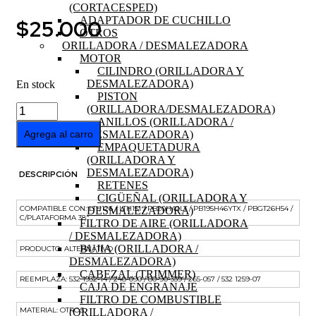
(CORTACESPED)
ADAPTADOR DE CUCHILLO
$
25.000
OTROS
ORILLADORA / DESMALEZADORA
MOTOR
CILINDRO (ORILLADORA Y
DESMALEZADORA)
En stock
PISTON
CORREA
(ORILLADORA/DESMALEZADORA)
CORTE
ANILLOS (ORILLADORA /
TRACTOR
DESMALEZADORA)
Agrega al carro
AYP
EMPAQUETADURA
38"
(ORILLADORA Y
cantidad
DESMALEZADORA)
DESCRIPCIÓN
RETENES
CIGÜEÑAL (ORILLADORA Y
COMPATIBLE CON: LTH126 / LTH151 / PB20H42LT / PB195H46YTX / PBGT26H54 /
DESMALEZADORA)
C/PLATAFORMA 38″
FILTRO DE AIRE (ORILLADORA
/ DESMALEZADORA)
BUJIA (ORILLADORA /
PRODUCTO: ALTERNATIVO
DESMALEZADORA)
CABEZAL (TRIMMER)
REEMPLAZA: 532 1932-14 / 248-090 / 80-90-339 / 265-057 / 532 1259-07
CAJA DE ENGRANAJE
FILTRO DE COMBUSTIBLE
MATERIAL: OTROS
(ORILLADORA /