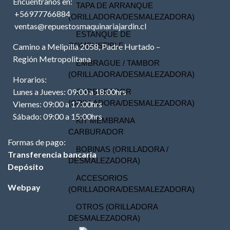
Encuéntranos en:
TAPA DE ARRANQUE
+56977766884
(ORILLADORA/DESMALEZADORA)
ventas@repuestosmaquinariajardin.cl
ESTANQUE DE
COMBUSTIBLE
Camino a Melipilla 2058, Padre Hurtado –
Región Metropolitana
EMBRAGUE / TAMBOR
(ORILLADORA/DESMALEZADORA)
Horarios:
Lunes a Jueves: 09:00 a 18:00hrs
CARBURADOR
(ORILLADORA/DESMALEZADORA)
Viernes: 09:00 a 17:00hrs
Sábado: 09:00 a 15:00hrs
KIT MEMBRANA
CARBURADOR
Formas de pago:
BOBINAS (ORILLADORA /
Transferencia bancaria
DESMALEZADORA)
Depósito
ACCESORIOS
Webpay
(ORILLADORA/DESMALEZADORA)
OTROS (ORILLADORA
DESMALEZADORA)