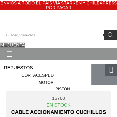
ENVÍOS A TODO EL PAÍS VÍA STARKEN Y CHILEXPRESS
POR PAGAR
Búsqueda
de
productos
MI CUENTA
REPUESTOS
CORTACESPED
MOTOR
PISTON
(CORTACESPED)
15760
BIELA
EN STOCK
(CORTACESPED)
CABLE ACCIONAMIENTO CUCHILLOS