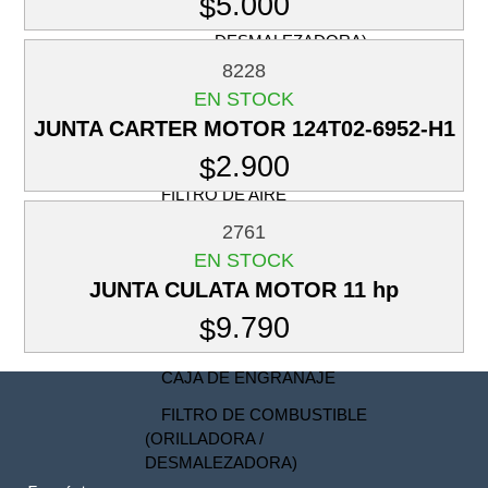
5.000
$
(ORILLADORA Y
DESMALEZADORA)
8228
RETENES
EN STOCK
CIGÜEÑAL
JUNTA CARTER MOTOR 124T02-6952-H1
(ORILLADORA Y
DESMALEZADORA)
2.900
$
FILTRO DE AIRE
(ORILLADORA /
2761
DESMALEZADORA)
EN STOCK
BUJIA (ORILLADORA /
JUNTA CULATA MOTOR 11 hp
DESMALEZADORA)
9.790
$
CABEZAL (TRIMMER)
CAJA DE ENGRANAJE
FILTRO DE COMBUSTIBLE
(ORILLADORA /
DESMALEZADORA)