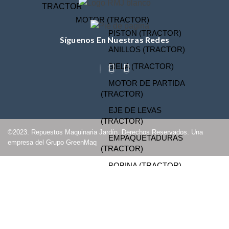
TRACTOR
MOTOR (TRACTOR)
PISTON (TRACTOR)
Síguenos En Nuestras Redes
ANILLOS (TRACTOR)
BIELA (TRACTOR)
MOTOR DE PARTIDA
(TRACTOR)
EJE DE LEVAS
(TRACTOR)
©2023. Repuestos Maquinaria Jardín. Derechos Reservados. Una
EMPAQUETADURAS
empresa del Grupo GreenMaq
(TRACTOR)
BOBINA (TRACTOR)
CABURADOR
INICIO
(TRACTOR)
OFERTAS
OTROS (TRACTOR
MOTOR)