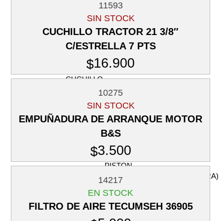
11593
TAPA DE ARRANQUE
SIN STOCK
(CORTACESPED)
CUCHILLO TRACTOR 21 3/8″
CARBURADOR
C/ESTRELLA 7 PTS
(CORTACESPED)
16.900
$
ADAPTADOR DE
CUCHILLO
10275
OTROS
SIN STOCK
ORILLADORA / DESMALEZADORA
EMPUÑADURA DE ARRANQUE MOTOR
MOTOR
B&S
CILINDRO (ORILLADORA
3.500
$
Y DESMALEZADORA)
PISTON
(ORILLADORA/DESMALEZADORA)
14217
EN STOCK
ANILLOS (ORILLADORA /
DESMALEZADORA)
FILTRO DE AIRE TECUMSEH 36905
EMPAQUETADURA