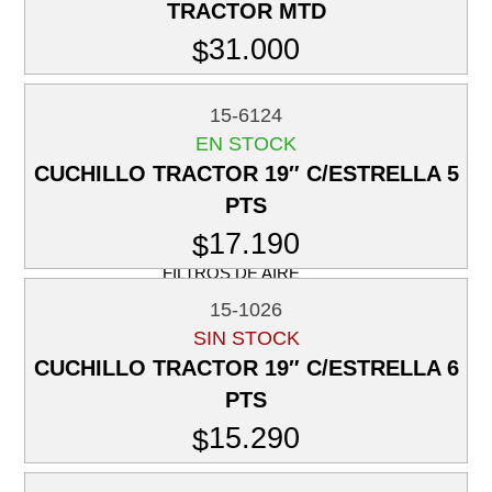
ANILLOS
TRACTOR MTD
(CORTACESPED)
31.000
$
EJE DE LEVAS
EMPAQUETADURAS
15-6124
(CORTACESPED)
EN STOCK
BOBINA
CUCHILLO TRACTOR 19″ C/ESTRELLA 5
(CORTACESPED)
PTS
OTROS
(CORTACESPED)
17.190
$
FILTROS DE AIRE
(CORTACESPED)
15-1026
BUJIA (CORTACESPED)
SIN STOCK
CUCHILLO TRACTOR 19″ C/ESTRELLA 6
CUCHILLO
PTS
CORREA
15.290
$
RUEDAS
CABLE DE FRENO