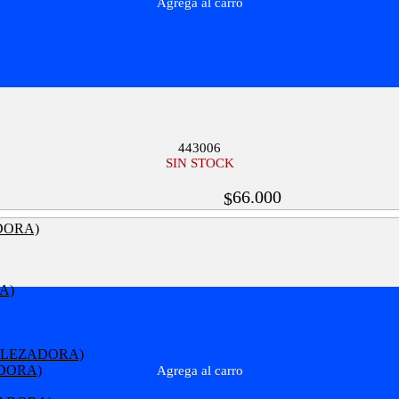
Agrega al carro
443006
SIN STOCK
66.000
$
DORA)
A)
ALEZADORA)
DORA)
Agrega al carro