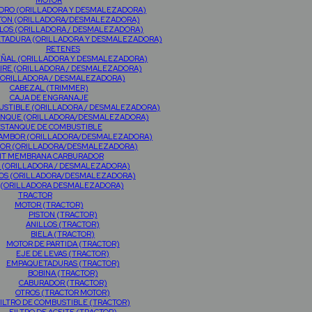
MOTOR
NDRO (ORILLADORA Y DESMALEZADORA)
TON (ORILLADORA/DESMALEZADORA)
LOS (ORILLADORA / DESMALEZADORA)
TADURA (ORILLADORA Y DESMALEZADORA)
RETENES
EÑAL (ORILLADORA Y DESMALEZADORA)
AIRE (ORILLADORA / DESMALEZADORA)
(ORILLADORA / DESMALEZADORA)
CABEZAL (TRIMMER)
CAJA DE ENGRANAJE
USTIBLE (ORILLADORA / DESMALEZADORA)
RANQUE (ORILLADORA/DESMALEZADORA)
ESTANQUE DE COMBUSTIBLE
TAMBOR (ORILLADORA/DESMALEZADORA)
OR (ORILLADORA/DESMALEZADORA)
IT MEMBRANA CARBURADOR
 (ORILLADORA / DESMALEZADORA)
OS (ORILLADORA/DESMALEZADORA)
 (ORILLADORA DESMALEZADORA)
TRACTOR
MOTOR (TRACTOR)
PISTON (TRACTOR)
ANILLOS (TRACTOR)
BIELA (TRACTOR)
MOTOR DE PARTIDA (TRACTOR)
EJE DE LEVAS (TRACTOR)
EMPAQUETADURAS (TRACTOR)
BOBINA (TRACTOR)
CABURADOR (TRACTOR)
OTROS (TRACTOR MOTOR)
ILTRO DE COMBUSTIBLE (TRACTOR)