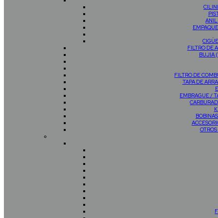
CILI
PIS
ANIL
EMPAQUE
CIGÜ
FILTRO DE 
BUJIA 
FILTRO DE COMB
TAPA DE AR
EMBRAGUE / 
CARBURAD
K
BOBINAS
ACCESORI
OTROS
F