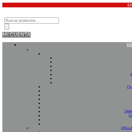
E
Búsqueda
de
productos
MI CUENTA
R
FI
TAPA
C
ORILL