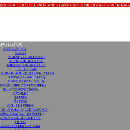
NVÍOS A TODO EL PAÍS VÍA STARKEN Y CHILEXPRESS POR PAG
EPUESTOS
CORTACESPED
MOTOR
PISTON (CORTACESPED)
BIELA (CORTACESPED)
ANILLOS (CORTACESPED)
EJE DE LEVAS
EMPAQUETADURAS (CORTACESPED)
BOBINA (CORTACESPED)
OTROS (CORTACESPED)
LTROS DE AIRE (CORTACESPED)
BUJIA (CORTACESPED)
CUCHILLO
CORREA
RUEDAS
CABLE DE FRENO
 DE ARRANQUE (CORTACESPED)
ARBURADOR (CORTACESPED)
ADAPTADOR DE CUCHILLO
OTROS
ADORA / DESMALEZADORA