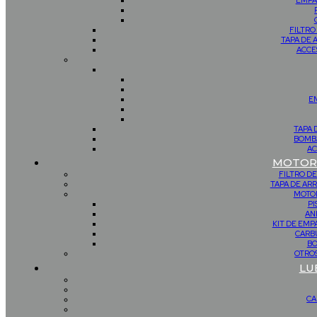
EMPA
FILTRO
TAPA DE 
ACCE
E
TAPA 
BOMBA
AC
MOTOR 
FILTRO DE
TAPA DE AR
MOTOR
PI
AN
KIT DE EM
CARB
BO
OTROS
LU
CA