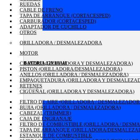
RUEDAS
CABLE DE FRENO
TAPA DE ARRANQUE (CORTACESPED)
CARBURADOR (CORTACESPED)
ADAPTADOR DE CUCHILLO
OTROS
ORILLADORA / DESMALEZADORA
MOTOR
BATERIA 12V18AH
CILINDRO (ORILLADORA Y DESMALEZADORA)
PISTON (ORILLADORA/DESMALEZADORA)
ANILLOS (ORILLADORA / DESMALEZADORA)
EMPAQUETADURA (ORILLADORA Y DESMALEZA
RETENES
CIGÜEÑAL (ORILLADORA Y DESMALEZADORA)
FILTRO DE AIRE (ORILLADORA / DESMALEZADOR
BUJIA (ORILLADORA / DESMALEZADORA)
CABEZAL (TRIMMER)
CAJA DE ENGRANAJE
FILTRO DE COMBUSTIBLE (ORILLADORA / DESM
TAPA DE ARRANQUE (ORILLADORA/DESMALEZA
ESTANQUE DE COMBUSTIBLE