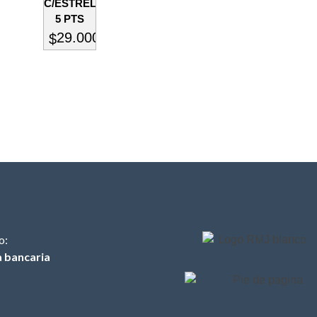
C/ESTRELLA
5 PTS
29.000
$
o:
a bancaria