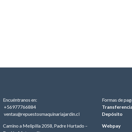
Encuéntranos en:
Formas de pag
+56977766884
Transferenci
ventas@repuestosmaquinariajardin.cl
Depósito
Camino a Melipilla 2058, Padre Hurtado –
Webpay