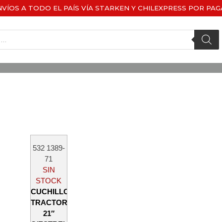
NVÍOS A TODO EL PAÍS VÍA STARKEN Y CHILEXPRESS POR PAG
532 1389-
71
SIN
STOCK
CUCHILLO
TRACTOR
21″