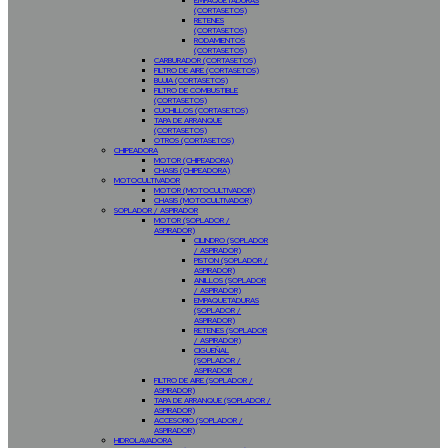
EMPAQUETADURAS
(CORTASETOS)
RETENES
(CORTASETOS)
RODAMIENTOS
(CORTASETOS)
CARBURADOR (CORTASETOS)
FILTRO DE AIRE (CORTASETOS)
BUJIA (CORTASETOS)
FILTRO DE COMBUSTIBLE
(CORTASETOS)
CUCHILLOS (CORTASETOS)
TAPA DE ARRANQUE
(CORTASETOS)
OTROS (CORTASETOS)
CHIPEADORA
MOTOR (CHIPEADORA)
CHASIS (CHIPEADORA)
MOTOCULTIVADOR
MOTOR (MOTOCULTIVADOR)
CHASIS (MOTOCULTIVADOR)
SOPLADOR / ASPIRADOR
MOTOR (SOPLADOR /
ASPIRADOR)
CILINDRO (SOPLADOR
/ ASPIRADOR)
PISTON (SOPLADOR /
ASPIRADOR)
ANILLOS (SOPLADOR
/ ASPIRADOR)
EMPAQUETADURAS
(SOPLADOR /
ASPIRADOR)
RETENES (SOPLADOR
/ ASPIRADOR)
CIGUEÑAL
(SOPLADOR /
ASPIRADOR
FILTRO DE AIRE (SOPLADOR /
ASPIRADOR)
TAPA DE ARRANQUE (SOPLADOR /
ASPIRADOR)
ACCESORIO (SOPLADOR /
ASPIRADOR)
HIDROLAVADORA