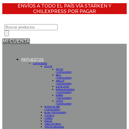
ENVÍOS A TODO EL PAÍS VÍA STARKEN Y
CHILEXPRESS POR PAGAR
Búsqueda
de
productos
MI CUENTA
REPUESTOS
CORTACESPED
MOTOR
PISTON
(CORTACESPED)
BIELA
(CORTACESPED)
ANILLOS
(CORTACESPED)
EJE DE LEVAS
EMPAQUETADURAS
(CORTACESPED)
BOBINA
(CORTACESPED)
OTROS
(CORTACESPED)
FILTROS DE AIRE
(CORTACESPED)
BUJIA (CORTACESPED)
CUCHILLO
CORREA
RUEDAS
CABLE DE FRENO
TAPA DE ARRANQUE