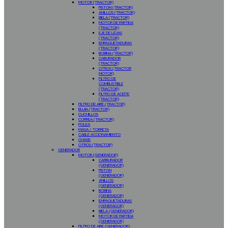
MOTOR (TRACTOR)
PISTON (TRACTOR)
ANILLOS (TRACTOR)
BIELA (TRACTOR)
MOTOR DE PARTIDA
(TRACTOR)
EJE DE LEVAS
(TRACTOR)
EMPAQUETADURAS
(TRACTOR)
BOBINA (TRACTOR)
CABURADOR
(TRACTOR)
OTROS (TRACTOR
MOTOR)
FILTRO DE
COMBUSTIBLE
(TRACTOR)
FILTRO DE ACEITE
(TRACTOR)
FILTRO DE AIRE (TRACTOR)
BUJIA (TRACTOR)
CUCHILLOS
CORREA (TRACTOR)
POLEA
MASA / TORRETA
CABLE ACCIONAMIENTO
CHASIS
OTROS (TRACTOR)
GENERADOR
MOTOR (GENERADOR)
CARBURADOR
(GENERADOR)
PISTON
(GENERADOR)
ANILLOS
(GENERADOR)
BOBINA
(GENERADOR)
EMPAQUETADURAS
(GENERADOR)
BIELA (GENERADOR)
MOTOR DE PARTIDA
(GENERADOR)
FILTRO DE AIRE (GENERADOR)