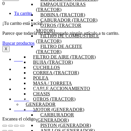
0
EMPAQUETADURAS
(TRACTOR)
Tu carrito
BOBINA (TRACTOR)
CABURADOR (TRACTOR)
¡Tu carrito está vacío!
OTROS (TRACTOR
MOTOR)
Parece que todavía no has agregado ningún artículo a tu carrito.
FILTRO DE COMBUSTIBLE
(TRACTOR)
Buscar productos
FILTRO DE ACEITE
X
(TRACTOR)
FILTRO DE AIRE (TRACTOR)
INICIO
BUJIA (TRACTOR)
CUCHILLOS
OFERTAS
CORREA (TRACTOR)
POLEA
PRODUCTOS
MASA / TORRETA
CABLE ACCIONAMIENTO
PREGUNTAS FRECUENTES
CHASIS
OTROS (TRACTOR)
MI CUENTA
GENERADOR
MOTOR (GENERADOR)
DISTRIBUIDORES
CARBURADOR
Escanea el código
(GENERADOR)
PISTON (GENERADOR)
ANILLOS (GENERADOR)