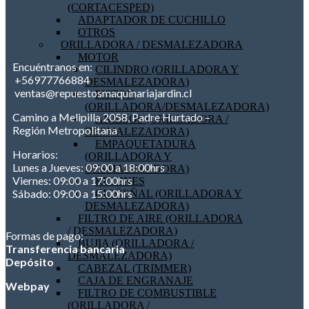
(CORTACESPED)
ADAPTADOR DE CUCHILLO
OTROS
ORILLADORA / DESMALEZADORA
MOTOR
Encuéntranos en:
CILINDRO (ORILLADORA Y
+56977766884
DESMALEZADORA)
ventas@repuestosmaquinariajardin.cl
PISTON
(ORILLADORA/DESMALEZADORA)
Camino a Melipilla 2058, Padre Hurtado –
ANILLOS (ORILLADORA /
Región Metropolitana
DESMALEZADORA)
EMPAQUETADURA
Horarios:
(ORILLADORA Y
Lunes a Jueves: 09:00 a 18:00hrs
DESMALEZADORA)
Viernes: 09:00 a 17:00hrs
RETENES
Sábado: 09:00 a 15:00hrs
CIGÜEÑAL (ORILLADORA Y
DESMALEZADORA)
FILTRO DE AIRE (ORILLADORA
/ DESMALEZADORA)
Formas de pago:
BUJIA (ORILLADORA /
Transferencia bancaria
DESMALEZADORA)
Depósito
CABEZAL (TRIMMER)
CAJA DE ENGRANAJE
Webpay
FILTRO DE COMBUSTIBLE
(ORILLADORA /