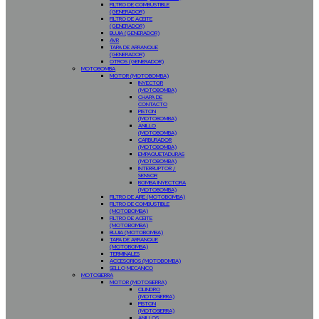
FILTRO DE COMBUSTIBLE
(GENERADOR)
FILTRO DE ACEITE
(GENERADOR)
BUJIA (GENERADOR)
AVR
TAPA DE ARRANQUE
(GENERADOR)
OTROS (GENERADOR)
MOTOBOMBA
MOTOR (MOTOBOMBA)
INYECTOR
(MOTOBOMBA)
CHAPA DE
CONTACTO
PISTON
(MOTOBOMBA)
ANILLO
(MOTOBOMBA)
CARBURADOR
(MOTOBOMBA)
EMPAQUETADURAS
(MOTOBOMBA)
INTERRUPTOR /
SENSOR
BOMBA INYECTORA
(MOTOBOMBA)
FILTRO DE AIRE (MOTOBOMBA)
FILTRO DE COMBUSTIBLE
(MOTOBOMBA)
FILTRO DE ACEITE
(MOTOBOMBA)
BUJIA (MOTOBOMBA)
TAPA DE ARRANQUE
(MOTOBOMBA)
TERMINALES
ACCESORIOS (MOTOBOMBA)
SELLO MECANICO
MOTOSIERRA
MOTOR (MOTOSIERRA)
CILINDRO
(MOTOSIERRA)
PISTON
(MOTOSIERRA)
ANILLOS