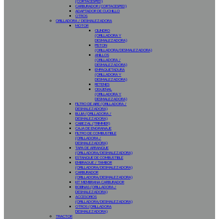
(CORTACESPED)
CARBURADOR (CORTACESPED)
ADAPTADOR DE CUCHILLO
OTROS
ORILLADORA / DESMALEZADORA
MOTOR
CILINDRO
(ORILLADORA Y
DESMALEZADORA)
PISTON
(ORILLADORA/DESMALEZADORA)
ANILLOS
(ORILLADORA /
DESMALEZADORA)
EMPAQUETADURA
(ORILLADORA Y
DESMALEZADORA)
RETENES
CIGÜEÑAL
(ORILLADORA Y
DESMALEZADORA)
FILTRO DE AIRE (ORILLADORA /
DESMALEZADORA)
BUJIA (ORILLADORA /
DESMALEZADORA)
CABEZAL (TRIMMER)
CAJA DE ENGRANAJE
FILTRO DE COMBUSTIBLE
(ORILLADORA /
DESMALEZADORA)
TAPA DE ARRANQUE
(ORILLADORA/DESMALEZADORA)
ESTANQUE DE COMBUSTIBLE
EMBRAGUE / TAMBOR
(ORILLADORA/DESMALEZADORA)
CARBURADOR
(ORILLADORA/DESMALEZADORA)
KIT MEMBRANA CARBURADOR
BOBINAS (ORILLADORA /
DESMALEZADORA)
ACCESORIOS
(ORILLADORA/DESMALEZADORA)
OTROS (ORILLADORA
DESMALEZADORA)
TRACTOR