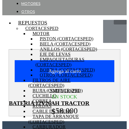
MOTORES
OTROS
REPUESTOS
CORTACESPED
MOTOR
PISTON (CORTACESPED)
BIELA (CORTACESPED)
ANILLOS (CORTACESPED)
EJE DE LEVAS
EMPAQUETADURAS
(CORTACESPED)
BOBINA (CORTACESPED)
Agrega al carro
OTROS (CORTACESPED)
FILTROS DE AIRE
(CORTACESPED)
SMFU1R-230
BUJIA (CORTACESPED)
CUCHILLO
EN STOCK
CORREA
BATERIA 12V26AH TRACTOR
RUEDAS
58.000
$
CABLE DE FRENO
TAPA DE ARRANQUE
(CORTACESPED)
CARBURADOR