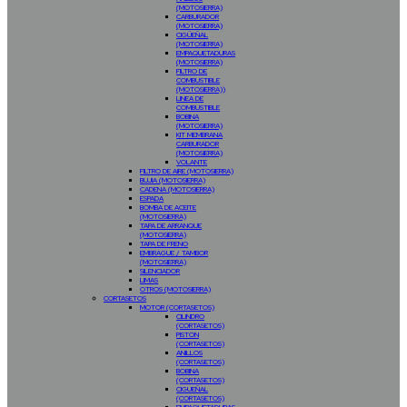
(MOTOSIERRA)
CARBURADOR
(MOTOSIERRA)
CIGÜEÑAL
(MOTOSIERRA)
EMPAQUETADURAS
(MOTOSIERRA)
FILTRO DE
COMBUSTIBLE
(MOTOSIERRA))
LINEA DE
COMBUSTIBLE
BOBINA
(MOTOSIERRA)
KIT MEMBRANA
CARBURADOR
(MOTOSIERRA)
VOLANTE
FILTRO DE AIRE (MOTOSIERRA)
BUJIA (MOTOSIERRA)
CADENA (MOTOSIERRA)
ESPADA
BOMBA DE ACEITE
(MOTOSIERRA)
TAPA DE ARRANQUE
(MOTOSIERRA)
TAPA DE FRENO
EMBRAGUE / TAMBOR
(MOTOSIERRA)
SILENCIADOR
LIMAS
OTROS (MOTOSIERRA)
CORTASETOS
MOTOR (CORTASETOS)
CILINDRO
(CORTASETOS)
PISTON
(CORTASETOS)
ANILLOS
(CORTASETOS)
BOBINA
(CORTASETOS)
CIGUEÑAL
(CORTASETOS)