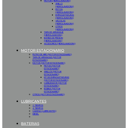
MOTOR (HIDROLAVADORA)
ANILLO
(HIDROLAVADORA)
PISTON
(HIDROLAVADORA)
EMPAQUETADURAS
(HIDROLAVADORA)
VALVULAS
(HIDROLAVADORA)
OTROS
(HIDROLAVADORA)
TAPA DE ARRANQUE
(HIDROLAVADORA)
BOMBA DE PRESION
(HIDROLAVADORA)
ACCESORIOS (HIDROLAVADORA)
MOTOR ESTACIONARIO
FILTRO DE AIRE (MOTOR ESTACIONARIO)
TAPA DE ARRANQUE (MOTOR
ESTACIONARIO)
MOTOR (MOTOR ESTACIONARIO)
PISTON (MOTOR
ESTACIONARIO)
ANILLOS (MOTOR
ESTACIONARIO)
KIT DE EMPAQUETADURAS
(MOTOR ESTACIONARIO)
CARBURADOR (MOTOR
ESTACIONARIO)
BOBINA (MOTOR
ESTACIONARIO)
OTROS (MOTOR ESTACIONARIO)
LUBRICANTES
2 TIEMPOS
4 TIEMPOS
CADENA (LUBRICANTES)
DIESEL
BATERIAS