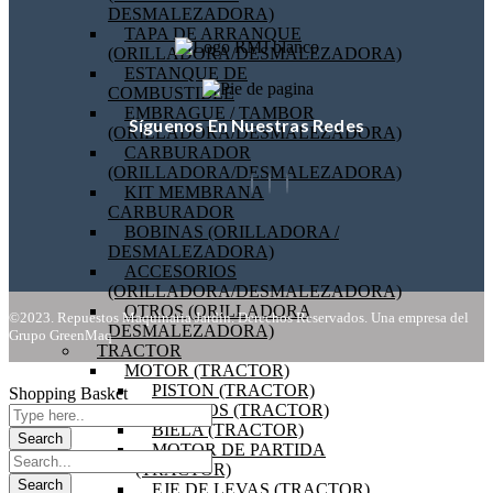
DESMALEZADORA)
TAPA DE ARRANQUE
(ORILLADORA/DESMALEZADORA)
ESTANQUE DE
COMBUSTIBLE
EMBRAGUE / TAMBOR
Síguenos En Nuestras Redes
(ORILLADORA/DESMALEZADORA)
CARBURADOR
(ORILLADORA/DESMALEZADORA)
KIT MEMBRANA
CARBURADOR
BOBINAS (ORILLADORA /
DESMALEZADORA)
ACCESORIOS
(ORILLADORA/DESMALEZADORA)
OTROS (ORILLADORA
©2023. Repuestos Maquinaria Jardín. Derechos Reservados. Una empresa del
DESMALEZADORA)
Grupo GreenMaq
TRACTOR
MOTOR (TRACTOR)
PISTON (TRACTOR)
Shopping Basket
ANILLOS (TRACTOR)
BIELA (TRACTOR)
MOTOR DE PARTIDA
(TRACTOR)
EJE DE LEVAS (TRACTOR)