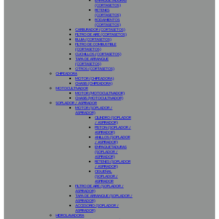
EMPAQUETADURAS
(CORTASETOS)
RETENES
(CORTASETOS)
RODAMIENTOS
(CORTASETOS)
CARBURADOR (CORTASETOS)
FILTRO DE AIRE (CORTASETOS)
BUJIA (CORTASETOS)
FILTRO DE COMBUSTIBLE
(CORTASETOS)
CUCHILLOS (CORTASETOS)
TAPA DE ARRANQUE
(CORTASETOS)
OTROS (CORTASETOS)
CHIPEADORA
MOTOR (CHIPEADORA)
CHASIS (CHIPEADORA)
MOTOCULTIVADOR
MOTOR (MOTOCULTIVADOR)
CHASIS (MOTOCULTIVADOR)
SOPLADOR / ASPIRADOR
MOTOR (SOPLADOR /
ASPIRADOR)
CILINDRO (SOPLADOR
/ ASPIRADOR)
PISTON (SOPLADOR /
ASPIRADOR)
ANILLOS (SOPLADOR
/ ASPIRADOR)
EMPAQUETADURAS
(SOPLADOR /
ASPIRADOR)
RETENES (SOPLADOR
/ ASPIRADOR)
CIGUEÑAL
(SOPLADOR /
ASPIRADOR
FILTRO DE AIRE (SOPLADOR /
ASPIRADOR)
TAPA DE ARRANQUE (SOPLADOR /
ASPIRADOR)
ACCESORIO (SOPLADOR /
ASPIRADOR)
HIDROLAVADORA