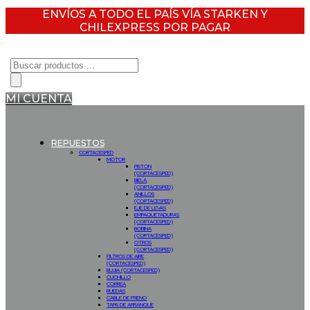
ENVÍOS A TODO EL PAÍS VÍA STARKEN Y
CHILEXPRESS POR PAGAR
Búsqueda
de
productos
MI CUENTA
REPUESTOS
CORTACESPED
MOTOR
PISTON
(CORTACESPED)
BIELA
(CORTACESPED)
ANILLOS
(CORTACESPED)
EJE DE LEVAS
EMPAQUETADURAS
(CORTACESPED)
BOBINA
(CORTACESPED)
OTROS
(CORTACESPED)
FILTROS DE AIRE
(CORTACESPED)
BUJIA (CORTACESPED)
CUCHILLO
CORREA
RUEDAS
CABLE DE FRENO
TAPA DE ARRANQUE