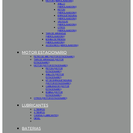
MOTOR (HIDROLAVADORA)
ANILLO
(HIDROLAVADORA)
PISTON
(HIDROLAVADORA)
EMPAQUETADURAS
(HIDROLAVADORA)
VALVULAS
(HIDROLAVADORA)
OTROS
(HIDROLAVADORA)
TAPA DE ARRANQUE
(HIDROLAVADORA)
BOMBA DE PRESION
(HIDROLAVADORA)
ACCESORIOS (HIDROLAVADORA)
MOTOR ESTACIONARIO
FILTRO DE AIRE (MOTOR ESTACIONARIO)
TAPA DE ARRANQUE (MOTOR
ESTACIONARIO)
MOTOR (MOTOR ESTACIONARIO)
PISTON (MOTOR
ESTACIONARIO)
ANILLOS (MOTOR
ESTACIONARIO)
KIT DE EMPAQUETADURAS
(MOTOR ESTACIONARIO)
CARBURADOR (MOTOR
ESTACIONARIO)
BOBINA (MOTOR
ESTACIONARIO)
OTROS (MOTOR ESTACIONARIO)
LUBRICANTES
2 TIEMPOS
4 TIEMPOS
CADENA (LUBRICANTES)
DIESEL
BATERIAS