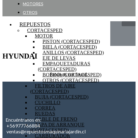
MOTORES
OTROS
REPUESTOS
CORTACESPED
MOTOR
PISTON (CORTACESPED)
BIELA (CORTACESPED)
ANILLOS (CORTACESPED)
HYUNDAI
EJE DE LEVAS
EMPAQUETADURAS
(CORTACESPED)
Products not found.
BOBINA (CORTACESPED)
OTROS (CORTACESPED)
FILTROS DE AIRE
(CORTACESPED)
BUJIA (CORTACESPED)
CUCHILLO
CORREA
RUEDAS
CABLE DE FRENO
Encuéntranos en:
TAPA DE ARRANQUE
+56977766884
(CORTACESPED)
ventas@repuestosmaquinariajardin.cl
CARBURADOR