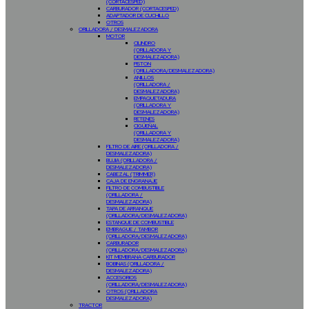
(CORTACESPED)
CARBURADOR (CORTACESPED)
ADAPTADOR DE CUCHILLO
OTROS
ORILLADORA / DESMALEZADORA
MOTOR
CILINDRO
(ORILLADORA Y
DESMALEZADORA)
PISTON
(ORILLADORA/DESMALEZADORA)
ANILLOS
(ORILLADORA /
DESMALEZADORA)
EMPAQUETADURA
(ORILLADORA Y
DESMALEZADORA)
RETENES
CIGÜEÑAL
(ORILLADORA Y
DESMALEZADORA)
FILTRO DE AIRE (ORILLADORA /
DESMALEZADORA)
BUJIA (ORILLADORA /
DESMALEZADORA)
CABEZAL (TRIMMER)
CAJA DE ENGRANAJE
FILTRO DE COMBUSTIBLE
(ORILLADORA /
DESMALEZADORA)
TAPA DE ARRANQUE
(ORILLADORA/DESMALEZADORA)
ESTANQUE DE COMBUSTIBLE
EMBRAGUE / TAMBOR
(ORILLADORA/DESMALEZADORA)
CARBURADOR
(ORILLADORA/DESMALEZADORA)
KIT MEMBRANA CARBURADOR
BOBINAS (ORILLADORA /
DESMALEZADORA)
ACCESORIOS
(ORILLADORA/DESMALEZADORA)
OTROS (ORILLADORA
DESMALEZADORA)
TRACTOR