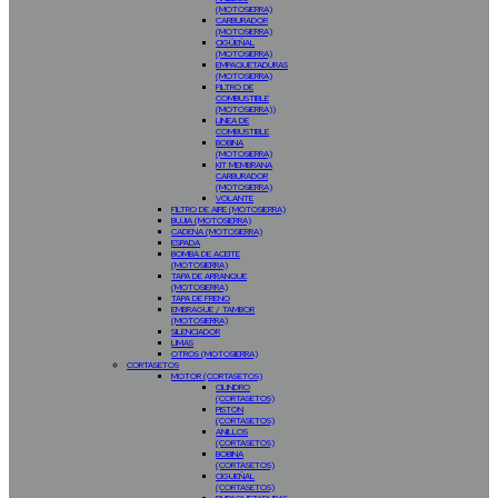
(MOTOSIERRA)
CARBURADOR
(MOTOSIERRA)
CIGÜEÑAL
(MOTOSIERRA)
EMPAQUETADURAS
(MOTOSIERRA)
FILTRO DE
COMBUSTIBLE
(MOTOSIERRA))
LINEA DE
COMBUSTIBLE
BOBINA
(MOTOSIERRA)
KIT MEMBRANA
CARBURADOR
(MOTOSIERRA)
VOLANTE
FILTRO DE AIRE (MOTOSIERRA)
BUJIA (MOTOSIERRA)
CADENA (MOTOSIERRA)
ESPADA
BOMBA DE ACEITE
(MOTOSIERRA)
TAPA DE ARRANQUE
(MOTOSIERRA)
TAPA DE FRENO
EMBRAGUE / TAMBOR
(MOTOSIERRA)
SILENCIADOR
LIMAS
OTROS (MOTOSIERRA)
CORTASETOS
MOTOR (CORTASETOS)
CILINDRO
(CORTASETOS)
PISTON
(CORTASETOS)
ANILLOS
(CORTASETOS)
BOBINA
(CORTASETOS)
CIGUEÑAL
(CORTASETOS)