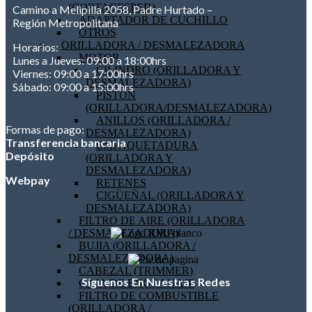
(CORTACESPED)
Camino a Melipilla 2058, Padre Hurtado –
ADAPTADOR DE CUCHILLO
Región Metropolitana
OTROS
ORILLADORA / DESMALEZADORA
Horarios:
MOTOR
Lunes a Jueves: 09:00 a 18:00hrs
CILINDRO (ORILLADORA Y
Viernes: 09:00 a 17:00hrs
DESMALEZADORA)
Sábado: 09:00 a 15:00hrs
PISTON
(ORILLADORA/DESMALEZADORA)
ANILLOS (ORILLADORA /
Formas de pago:
DESMALEZADORA)
Transferencia bancaria
EMPAQUETADURA
Depósito
(ORILLADORA Y
DESMALEZADORA)
Webpay
RETENES
CIGÜEÑAL (ORILLADORA Y
DESMALEZADORA)
FILTRO DE AIRE (ORILLADORA
/ DESMALEZADORA)
BUJIA (ORILLADORA /
DESMALEZADORA)
CABEZAL (TRIMMER)
Síguenos En Nuestras Redes
CAJA DE ENGRANAJE
FILTRO DE COMBUSTIBLE
(ORILLADORA /