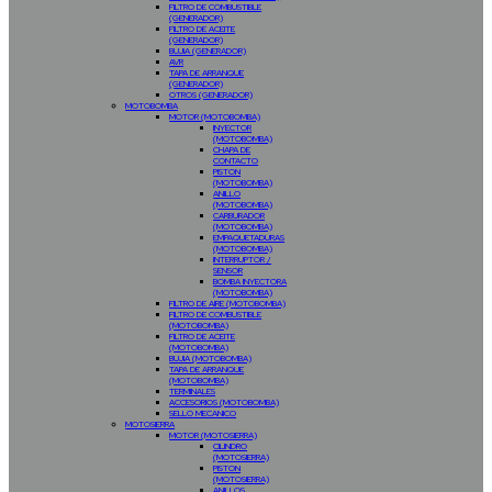
FILTRO DE COMBUSTIBLE
(GENERADOR)
FILTRO DE ACEITE
(GENERADOR)
BUJIA (GENERADOR)
AVR
TAPA DE ARRANQUE
(GENERADOR)
OTROS (GENERADOR)
MOTOBOMBA
MOTOR (MOTOBOMBA)
INYECTOR
(MOTOBOMBA)
CHAPA DE
CONTACTO
PISTON
(MOTOBOMBA)
ANILLO
(MOTOBOMBA)
CARBURADOR
(MOTOBOMBA)
EMPAQUETADURAS
(MOTOBOMBA)
INTERRUPTOR /
SENSOR
BOMBA INYECTORA
(MOTOBOMBA)
FILTRO DE AIRE (MOTOBOMBA)
FILTRO DE COMBUSTIBLE
(MOTOBOMBA)
FILTRO DE ACEITE
(MOTOBOMBA)
BUJIA (MOTOBOMBA)
TAPA DE ARRANQUE
(MOTOBOMBA)
TERMINALES
ACCESORIOS (MOTOBOMBA)
SELLO MECANICO
MOTOSIERRA
MOTOR (MOTOSIERRA)
CILINDRO
(MOTOSIERRA)
PISTON
(MOTOSIERRA)
ANILLOS