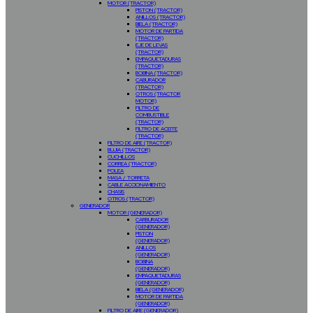
MOTOR (TRACTOR)
PISTON (TRACTOR)
ANILLOS (TRACTOR)
BIELA (TRACTOR)
MOTOR DE PARTIDA
(TRACTOR)
EJE DE LEVAS
(TRACTOR)
EMPAQUETADURAS
(TRACTOR)
BOBINA (TRACTOR)
CABURADOR
(TRACTOR)
OTROS (TRACTOR
MOTOR)
FILTRO DE
COMBUSTIBLE
(TRACTOR)
FILTRO DE ACEITE
(TRACTOR)
FILTRO DE AIRE (TRACTOR)
BUJIA (TRACTOR)
CUCHILLOS
CORREA (TRACTOR)
POLEA
MASA / TORRETA
CABLE ACCIONAMIENTO
CHASIS
OTROS (TRACTOR)
GENERADOR
MOTOR (GENERADOR)
CARBURADOR
(GENERADOR)
PISTON
(GENERADOR)
ANILLOS
(GENERADOR)
BOBINA
(GENERADOR)
EMPAQUETADURAS
(GENERADOR)
BIELA (GENERADOR)
MOTOR DE PARTIDA
(GENERADOR)
FILTRO DE AIRE (GENERADOR)