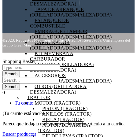
DESMALEZADORA)
TAPA DE ARRANQUE
(ORILLADORA/DESMALEZADORA)
ESTANQUE DE
COMBUSTIBLE
EMBRAGUE / TAMBOR
(ORILLADORA/DESMALEZADORA)
©2023. Repuestos Maquinaria Jardín. Derechos Reservados. Una empresa del
CARBURADOR
Grupo GreenMaq
(ORILLADORA/DESMALEZADORA)
KIT MEMBRANA
CARBURADOR
Shopping Basket
BOBINAS (ORILLADORA /
DESMALEZADORA)
ACCESORIOS
(ORILLADORA/DESMALEZADORA)
OTROS (ORILLADORA
DESMALEZADORA)
0
TRACTOR
MOTOR (TRACTOR)
Tu carrito
PISTON (TRACTOR)
¡Tu carrito está vacío!
ANILLOS (TRACTOR)
BIELA (TRACTOR)
Parece que todavía no has agregado ningún artículo a tu carrito.
MOTOR DE PARTIDA
(TRACTOR)
Buscar productos
EJE DE LEVAS (TRACTOR)