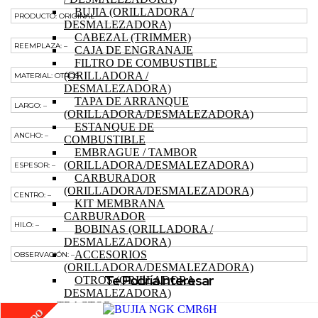
15HP
BUJIA (ORILLADORA /
cantidad
PRODUCTO: ORIGINAL
DESMALEZADORA)
CABEZAL (TRIMMER)
REEMPLAZA: –
CAJA DE ENGRANAJE
FILTRO DE COMBUSTIBLE
(ORILLADORA /
MATERIAL: OTROS
DESMALEZADORA)
TAPA DE ARRANQUE
LARGO: –
(ORILLADORA/DESMALEZADORA)
ESTANQUE DE
ANCHO: –
COMBUSTIBLE
EMBRAGUE / TAMBOR
(ORILLADORA/DESMALEZADORA)
ESPESOR: –
CARBURADOR
(ORILLADORA/DESMALEZADORA)
CENTRO: –
KIT MEMBRANA
CARBURADOR
HILO: –
BOBINAS (ORILLADORA /
DESMALEZADORA)
ACCESORIOS
OBSERVACIÓN: –
(ORILLADORA/DESMALEZADORA)
Te Podría Interesar
OTROS (ORILLADORA
DESMALEZADORA)
TRACTOR