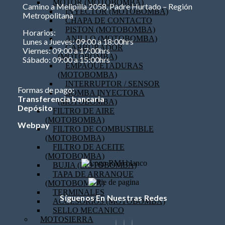
MOTOR (MOTOBOMBA)
Camino a Melipilla 2058, Padre Hurtado – Región
INYECTOR (MOTOBOMBA)
Metropolitana
CHAPA DE CONTACTO
PISTON (MOTOBOMBA)
Horarios:
ANILLO (MOTOBOMBA)
Lunes a Jueves: 09:00 a 18:00hrs
CARBURADOR
Viernes: 09:00 a 17:00hrs
(MOTOBOMBA)
Sábado: 09:00 a 15:00hrs
EMPAQUETADURAS
(MOTOBOMBA)
INTERRUPTOR / SENSOR
Formas de pago:
BOMBA INYECTORA
Transferencia bancaria
(MOTOBOMBA)
Depósito
FILTRO DE AIRE
(MOTOBOMBA)
Webpay
FILTRO DE COMBUSTIBLE
(MOTOBOMBA)
FILTRO DE ACEITE
(MOTOBOMBA)
BUJIA (MOTOBOMBA)
TAPA DE ARRANQUE
(MOTOBOMBA)
TERMINALES
Síguenos En Nuestras Redes
ACCESORIOS (MOTOBOMBA)
SELLO MECANICO
MOTOSIERRA