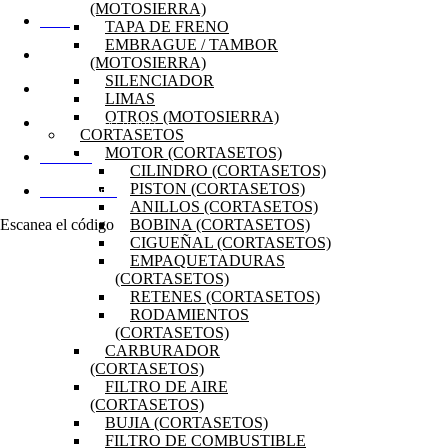
(MOTOSIERRA)
INICIO
TAPA DE FRENO
EMBRAGUE / TAMBOR
OFERTAS
(MOTOSIERRA)
SILENCIADOR
PRODUCTOS
LIMAS
OTROS (MOTOSIERRA)
PREGUNTAS FRECUENTES
CORTASETOS
MOTOR (CORTASETOS)
MI CUENTA
CILINDRO (CORTASETOS)
PISTON (CORTASETOS)
DISTRIBUIDORES
ANILLOS (CORTASETOS)
Escanea el código
BOBINA (CORTASETOS)
CIGUEÑAL (CORTASETOS)
EMPAQUETADURAS
(CORTASETOS)
RETENES (CORTASETOS)
RODAMIENTOS
(CORTASETOS)
CARBURADOR
(CORTASETOS)
FILTRO DE AIRE
(CORTASETOS)
BUJIA (CORTASETOS)
FILTRO DE COMBUSTIBLE