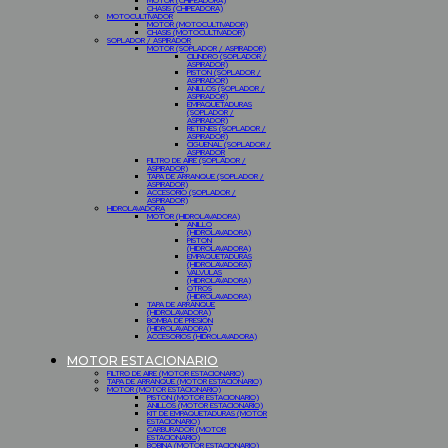
MOTOR (CHIPEADORA)
CHASIS (CHIPEADORA)
MOTOCULTIVADOR
MOTOR (MOTOCULTIVADOR)
CHASIS (MOTOCULTIVADOR)
SOPLADOR / ASPIRADOR
MOTOR (SOPLADOR / ASPIRADOR)
CILINDRO (SOPLADOR /
ASPIRADOR)
PISTON (SOPLADOR /
ASPIRADOR)
ANILLOS (SOPLADOR /
ASPIRADOR)
EMPAQUETADURAS
(SOPLADOR /
ASPIRADOR)
RETENES (SOPLADOR /
ASPIRADOR)
CIGUEÑAL (SOPLADOR /
ASPIRADOR
FILTRO DE AIRE (SOPLADOR /
ASPIRADOR)
TAPA DE ARRANQUE (SOPLADOR /
ASPIRADOR)
ACCESORIO (SOPLADOR /
ASPIRADOR)
HIDROLAVADORA
MOTOR (HIDROLAVADORA)
ANILLO
(HIDROLAVADORA)
PISTON
(HIDROLAVADORA)
EMPAQUETADURAS
(HIDROLAVADORA)
VALVULAS
(HIDROLAVADORA)
OTROS
(HIDROLAVADORA)
TAPA DE ARRANQUE
(HIDROLAVADORA)
BOMBA DE PRESION
(HIDROLAVADORA)
ACCESORIOS (HIDROLAVADORA)
MOTOR ESTACIONARIO
FILTRO DE AIRE (MOTOR ESTACIONARIO)
TAPA DE ARRANQUE (MOTOR ESTACIONARIO)
MOTOR (MOTOR ESTACIONARIO)
PISTON (MOTOR ESTACIONARIO)
ANILLOS (MOTOR ESTACIONARIO)
KIT DE EMPAQUETADURAS (MOTOR
ESTACIONARIO)
CARBURADOR (MOTOR
ESTACIONARIO)
BOBINA (MOTOR ESTACIONARIO)