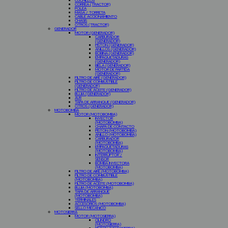
CUCHILLOS
CORREA (TRACTOR)
POLEA
MASA / TORRETA
CABLE ACCIONAMIENTO
CHASIS
OTROS (TRACTOR)
GENERADOR
MOTOR (GENERADOR)
CARBURADOR
(GENERADOR)
PISTON (GENERADOR)
ANILLOS (GENERADOR)
BOBINA (GENERADOR)
EMPAQUETADURAS
(GENERADOR)
BIELA (GENERADOR)
MOTOR DE PARTIDA
(GENERADOR)
FILTRO DE AIRE (GENERADOR)
FILTRO DE COMBUSTIBLE
(GENERADOR)
FILTRO DE ACEITE (GENERADOR)
BUJIA (GENERADOR)
AVR
TAPA DE ARRANQUE (GENERADOR)
OTROS (GENERADOR)
MOTOBOMBA
MOTOR (MOTOBOMBA)
INYECTOR
(MOTOBOMBA)
CHAPA DE CONTACTO
PISTON (MOTOBOMBA)
ANILLO (MOTOBOMBA)
CARBURADOR
(MOTOBOMBA)
EMPAQUETADURAS
(MOTOBOMBA)
INTERRUPTOR /
SENSOR
BOMBA INYECTORA
(MOTOBOMBA)
FILTRO DE AIRE (MOTOBOMBA)
FILTRO DE COMBUSTIBLE
(MOTOBOMBA)
FILTRO DE ACEITE (MOTOBOMBA)
BUJIA (MOTOBOMBA)
TAPA DE ARRANQUE
(MOTOBOMBA)
TERMINALES
ACCESORIOS (MOTOBOMBA)
SELLO MECANICO
MOTOSIERRA
MOTOR (MOTOSIERRA)
CILINDRO
(MOTOSIERRA)