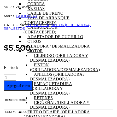
CORREA
SKU: GY143150M/61
RUEDAS
CABLE DE FRENO
Marca:
GOODYEAR
TAPA DE ARRANQUE
(CORTACESPED)
CATEGORÍA:
CHIPEADORA
,
MOTOR (CHIPEADORA)
,
CARBURADOR
REPUESTOS
(CORTACESPED)
ADAPTADOR DE CUCHILLO
OTROS
$
5.500
ORILLADORA / DESMALEZADORA
MOTOR
CILINDRO (ORILLADORA Y
DESMALEZADORA)
PISTON
En stock
(ORILLADORA/DESMALEZADORA)
ANILLOS (ORILLADORA /
JUNTA
DESMALEZADORA)
DE
EMPAQUETADURA
TAPA
Agrega al carro
(ORILLADORA Y
VALVULAS
DESMALEZADORA)
MOTOR
RETENES
420cc
DESCRIPCIÓN
CIGÜEÑAL (ORILLADORA Y
CHIPEADORA
DESMALEZADORA)
GOODYEAR
FILTRO DE AIRE (ORILLADORA
COMPATIBLE CON: –
GY150WS
/ DESMALEZADORA)