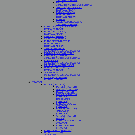
Y DESMALEZADORA)
PISTON
(ORILLADORA/DESMALEZADORA)
ANILLOS (ORILLADORA /
DESMALEZADORA)
EMPAQUETADURA
(ORILLADORA Y
DESMALEZADORA)
RETENES
CIGÜEÑAL (ORILLADORA
Y DESMALEZADORA)
FILTRO DE AIRE (ORILLADORA /
DESMALEZADORA)
BUJIA (ORILLADORA /
DESMALEZADORA)
CABEZAL (TRIMMER)
CAJA DE ENGRANAJE
FILTRO DE COMBUSTIBLE
(ORILLADORA /
DESMALEZADORA)
TAPA DE ARRANQUE
(ORILLADORA/DESMALEZADORA)
ESTANQUE DE COMBUSTIBLE
EMBRAGUE / TAMBOR
(ORILLADORA/DESMALEZADORA)
CARBURADOR
(ORILLADORA/DESMALEZADORA)
KIT MEMBRANA CARBURADOR
BOBINAS (ORILLADORA /
DESMALEZADORA)
ACCESORIOS
(ORILLADORA/DESMALEZADORA)
OTROS (ORILLADORA
DESMALEZADORA)
TRACTOR
MOTOR (TRACTOR)
PISTON (TRACTOR)
ANILLOS (TRACTOR)
BIELA (TRACTOR)
MOTOR DE PARTIDA
(TRACTOR)
EJE DE LEVAS
(TRACTOR)
EMPAQUETADURAS
(TRACTOR)
BOBINA (TRACTOR)
CABURADOR
(TRACTOR)
OTROS (TRACTOR
MOTOR)
FILTRO DE COMBUSTIBLE
(TRACTOR)
FILTRO DE ACEITE
(TRACTOR)
FILTRO DE AIRE (TRACTOR)
BUJIA (TRACTOR)