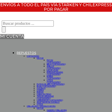
ENVÍOS A TODO EL PAÍS VÍA STARKEN Y CHILEXPRESS
POR PAGAR
Búsqueda
de
productos
MI CUENTA
REPUESTOS
CORTACESPED
MOTOR
PISTON
(CORTACESPED)
BIELA (CORTACESPED)
ANILLOS
(CORTACESPED)
EJE DE LEVAS
EMPAQUETADURAS
(CORTACESPED)
BOBINA
(CORTACESPED)
OTROS
(CORTACESPED)
FILTROS DE AIRE (CORTACESPED)
BUJIA (CORTACESPED)
CUCHILLO
CORREA
RUEDAS
CABLE DE FRENO
TAPA DE ARRANQUE
(CORTACESPED)
CARBURADOR (CORTACESPED)
ADAPTADOR DE CUCHILLO
OTROS
ORILLADORA / DESMALEZADORA
MOTOR
CILINDRO (ORILLADORA