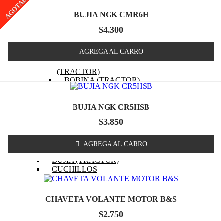
AGOTADO
MOTOR (TRACTOR)
PISTON (TRACTOR)
BUJIA NGK CMR6H
ANILLOS (TRACTOR)
BIELA (TRACTOR)
$
4.300
MOTOR DE PARTIDA
(TRACTOR)
AGREGA AL CARRO
EJE DE LEVAS (TRACTOR)
EMPAQUETADURAS
(TRACTOR)
BOBINA (TRACTOR)
CABURADOR (TRACTOR)
OTROS (TRACTOR
BUJIA NGK CR5HSB
MOTOR)
FILTRO DE COMBUSTIBLE
$
3.850
(TRACTOR)
FILTRO DE ACEITE
(TRACTOR)
AGREGA AL CARRO
FILTRO DE AIRE (TRACTOR)
BUJIA (TRACTOR)
CUCHILLOS
CORREA (TRACTOR)
POLEA
MASA / TORRETA
CHAVETA VOLANTE MOTOR B&S
CABLE ACCIONAMIENTO
$
2.750
CHASIS