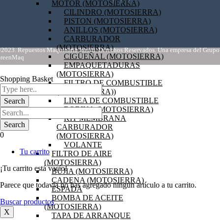
MOTOR (MOTOSIERRA)
CILINDRO (MOTOSIERRA)
PISTON (MOTOSIERRA)
ANILLOS (MOTOSIERRA)
CARBURADOR
(MOTOSIERRA)
2023. Repuestos Maquinaria Jardín. Derechos Reservados. Una empresa del Grupo
CIGÜEÑAL (MOTOSIERRA)
reenMaq
EMPAQUETADURAS
(MOTOSIERRA)
Shopping Basket
FILTRO DE COMBUSTIBLE
(MOTOSIERRA))
LINEA DE COMBUSTIBLE
BOBINA (MOTOSIERRA)
KIT MEMBRANA
CARBURADOR
0
(MOTOSIERRA)
VOLANTE
Tu carrito
FILTRO DE AIRE
(MOTOSIERRA)
¡Tu carrito está vacío!
BUJIA (MOTOSIERRA)
CADENA (MOTOSIERRA)
Parece que todavía no has agregado ningún artículo a tu carrito.
ESPADA
BOMBA DE ACEITE
Buscar productos
(MOTOSIERRA)
X
TAPA DE ARRANQUE