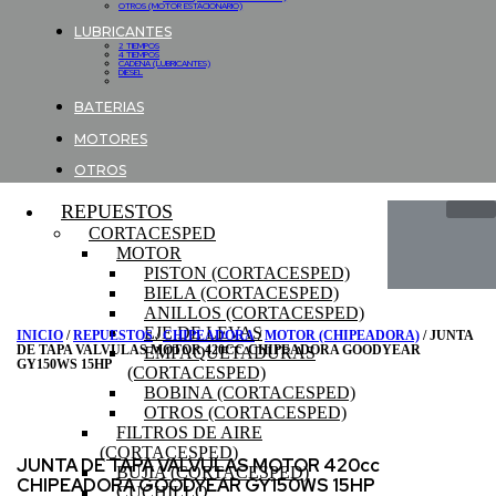
OTROS (MOTOR ESTACIONARIO)
LUBRICANTES
2 TIEMPOS
4 TIEMPOS
CADENA (LUBRICANTES)
DIESEL
BATERIAS
MOTORES
OTROS
REPUESTOS
CORTACESPED
MOTOR
PISTON (CORTACESPED)
BIELA (CORTACESPED)
ANILLOS (CORTACESPED)
EJE DE LEVAS
INICIO
/
REPUESTOS
/
CHIPEADORA
/
MOTOR (CHIPEADORA)
/ JUNTA
DE TAPA VALVULAS MOTOR 420CC CHIPEADORA GOODYEAR
EMPAQUETADURAS
GY150WS 15HP
(CORTACESPED)
BOBINA (CORTACESPED)
OTROS (CORTACESPED)
FILTROS DE AIRE
(CORTACESPED)
JUNTA DE TAPA VALVULAS MOTOR 420cc
BUJIA (CORTACESPED)
CHIPEADORA GOODYEAR GY150WS 15HP
CUCHILLO