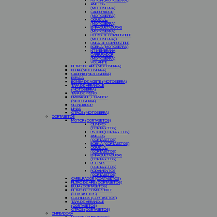
PISTON (MOTOSIERRA)
ANILLOS
(MOTOSIERRA)
CARBURADOR
(MOTOSIERRA)
CIGÜEÑAL
(MOTOSIERRA)
EMPAQUETADURAS
(MOTOSIERRA)
FILTRO DE COMBUSTIBLE
(MOTOSIERRA))
LINEA DE COMBUSTIBLE
BOBINA (MOTOSIERRA)
KIT MEMBRANA
CARBURADOR
(MOTOSIERRA)
VOLANTE
FILTRO DE AIRE (MOTOSIERRA)
BUJIA (MOTOSIERRA)
CADENA (MOTOSIERRA)
ESPADA
BOMBA DE ACEITE (MOTOSIERRA)
TAPA DE ARRANQUE
(MOTOSIERRA)
TAPA DE FRENO
EMBRAGUE / TAMBOR
(MOTOSIERRA)
SILENCIADOR
LIMAS
OTROS (MOTOSIERRA)
CORTASETOS
MOTOR (CORTASETOS)
CILINDRO
(CORTASETOS)
PISTON (CORTASETOS)
ANILLOS
(CORTASETOS)
BOBINA (CORTASETOS)
CIGUEÑAL
(CORTASETOS)
EMPAQUETADURAS
(CORTASETOS)
RETENES
(CORTASETOS)
RODAMIENTOS
(CORTASETOS)
CARBURADOR (CORTASETOS)
FILTRO DE AIRE (CORTASETOS)
BUJIA (CORTASETOS)
FILTRO DE COMBUSTIBLE
(CORTASETOS)
CUCHILLOS (CORTASETOS)
TAPA DE ARRANQUE
(CORTASETOS)
OTROS (CORTASETOS)
CHIPEADORA