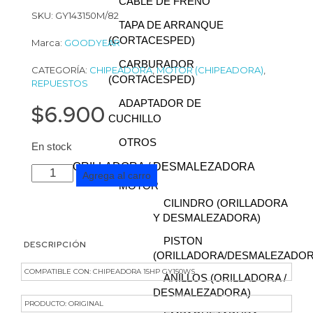
CABLE DE FRENO
SKU: GY143150M/82
TAPA DE ARRANQUE
(CORTACESPED)
Marca:
GOODYEAR
CARBURADOR
CATEGORÍA:
CHIPEADORA
,
MOTOR (CHIPEADORA)
,
(CORTACESPED)
REPUESTOS
ADAPTADOR DE
$
6.900
CUCHILLO
OTROS
En stock
ORILLADORA / DESMALEZADORA
Agrega al carro
MOTOR
CILINDRO (ORILLADORA
Y DESMALEZADORA)
PISTON
DESCRIPCIÓN
(ORILLADORA/DESMALEZADOR
COMPATIBLE CON: CHIPEADORA 15HP GY150WS
ANILLOS (ORILLADORA /
DESMALEZADORA)
PRODUCTO: ORIGINAL