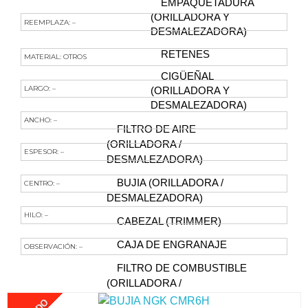
EMPAQUETADURA
(ORILLADORA Y
REEMPLAZA: –
DESMALEZADORA)
RETENES
MATERIAL: OTROS
CIGÜEÑAL
LARGO: –
(ORILLADORA Y
DESMALEZADORA)
ANCHO: –
FILTRO DE AIRE
(ORILLADORA /
ESPESOR: –
DESMALEZADORA)
BUJIA (ORILLADORA /
CENTRO: –
DESMALEZADORA)
HILO: –
CABEZAL (TRIMMER)
CAJA DE ENGRANAJE
OBSERVACIÓN: –
FILTRO DE COMBUSTIBLE
Te Podría Interesar
(ORILLADORA /
DESMALEZADORA)