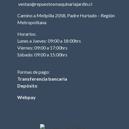
ventas@repuestosmaquinariajardin.cl
FILTRO DE
COMBUSTIBLE
Camino a Melipilla 2058, Padre Hurtado – Región
(TRACTOR)
Metropolitana
FILTRO DE ACEITE
Horarios:
(TRACTOR)
Lunes a Jueves: 09:00 a 18:00hrs
FILTRO DE AIRE
Viernes: 09:00 a 17:00hrs
(TRACTOR)
Sábado: 09:00 a 15:00hrs
BUJIA (TRACTOR)
CUCHILLOS
Formas de pago:
Transferencia bancaria
CORREA (TRACTOR)
Depósito
POLEA
Webpay
MASA / TORRETA
CABLE ACCIONAMIENTO
CHASIS
OTROS (TRACTOR)