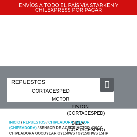
ENVÍOS A TODO EL PAÍS VÍA STARKEN Y
CHILEXPRESS POR PAGAR
REPUESTOS
CORTACESPED
MOTOR
PISTON
(CORTACESPED)
INICIO
/
REPUESTOS
/
CHIPEADORA
/
MOTOR
BIELA
(CHIPEADORA)
/ SENSOR DE ACEITE MOTOR 420CC
(CORTACESPED)
CHIPEADORA GOODYEAR GY150WS / GY150HWS 15HP