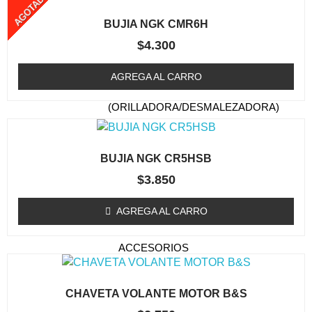
AGOTADO
TAPA DE ARRANQUE
BUJIA NGK CMR6H
(ORILLADORA/DESMALEZADORA)
$
4.300
ESTANQUE DE
COMBUSTIBLE
AGREGA AL CARRO
EMBRAGUE / TAMBOR
(ORILLADORA/DESMALEZADORA)
CARBURADOR
(ORILLADORA/DESMALEZADORA)
BUJIA NGK CR5HSB
KIT MEMBRANA
$
3.850
CARBURADOR
BOBINAS (ORILLADORA /
AGREGA AL CARRO
DESMALEZADORA)
ACCESORIOS
(ORILLADORA/DESMALEZADORA)
OTROS (ORILLADORA
CHAVETA VOLANTE MOTOR B&S
DESMALEZADORA)