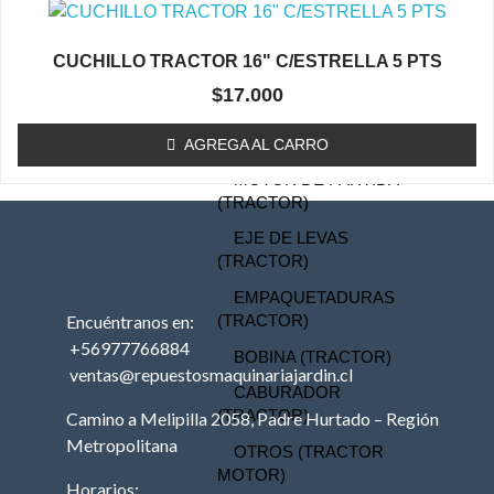
TRACTOR
MOTOR (TRACTOR)
CUCHILLO TRACTOR 16" C/ESTRELLA 5 PTS
PISTON (TRACTOR)
$
17.000
ANILLOS (TRACTOR)
BIELA (TRACTOR)
AGREGA AL CARRO
MOTOR DE PARTIDA
(TRACTOR)
EJE DE LEVAS
(TRACTOR)
EMPAQUETADURAS
Encuéntranos en:
(TRACTOR)
+56977766884
BOBINA (TRACTOR)
ventas@repuestosmaquinariajardin.cl
CABURADOR
(TRACTOR)
Camino a Melipilla 2058, Padre Hurtado – Región
Metropolitana
OTROS (TRACTOR
MOTOR)
Horarios: