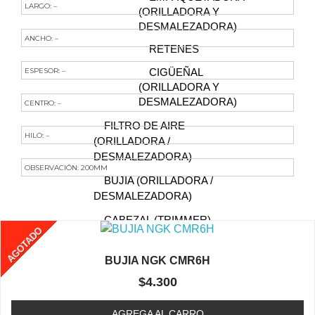
LARGO: –
(ORILLADORA Y
DESMALEZADORA)
ANCHO: –
RETENES
ESPESOR: –
CIGÜEÑAL
(ORILLADORA Y
DESMALEZADORA)
CENTRO: –
FILTRO DE AIRE
HILO: –
(ORILLADORA /
DESMALEZADORA)
OBSERVACIÓN: 200MM
BUJIA (ORILLADORA /
Te Podría Interesar
DESMALEZADORA)
CABEZAL (TRIMMER)
AGOTADO
CAJA DE ENGRANAJE
BUJIA NGK CMR6H
FILTRO DE COMBUSTIBLE
$
4.300
(ORILLADORA /
DESMALEZADORA)
AGREGA AL CARRO