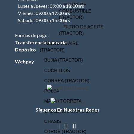
FILTRO DE
Lunes a Jueves: 09:00 a 18:00hrs
COMBUSTIBLE
Viernes: 09:00 a 17:00hrs
(TRACTOR)
Sábado: 09:00 a 15:00hrs
FILTRO DE ACEITE
(TRACTOR)
Formas de pago:
Transferencia bancaria
FILTRO DE AIRE
Depósito
(TRACTOR)
BUJIA (TRACTOR)
Webpay
CUCHILLOS
CORREA (TRACTOR)
POLEA
MASA / TORRETA
Síguenos En Nuestras Redes
CABLE ACCIONAMIENTO
CHASIS
OTROS (TRACTOR)