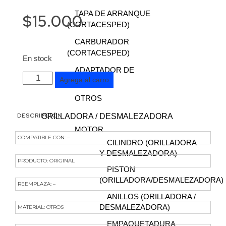
TAPA DE ARRANQUE
$
15.000
(CORTACESPED)
CARBURADOR
(CORTACESPED)
En stock
ADAPTADOR DE
POLEA
Agrega al carro
CUCHILLO
ROTOR
OTROS
(CHAVETA)
DESCRIPCIÓN
ORILLADORA / DESMALEZADORA
CHIPEADORA
GOODYEAR
MOTOR
COMPATIBLE CON: –
GY150HWS
CILINDRO (ORILLADORA
Y DESMALEZADORA)
15HP
PRODUCTO: ORIGINAL
cantidad
PISTON
(ORILLADORA/DESMALEZADORA)
REEMPLAZA: –
ANILLOS (ORILLADORA /
DESMALEZADORA)
MATERIAL: OTROS
EMPAQUETADURA