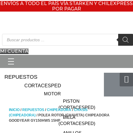
ENVÍOS A TODO EL PAÍS VÍA STARKEN Y CHILEXPRESS
POR PAGAR
Búsqueda
de
productos
MI CUENTA
REPUESTOS
CORTACESPED
MOTOR
PISTON
(CORTACESPED)
INICIO
/
REPUESTOS
/
CHIPEADORA
/
CHASIS
(CHIPEADORA)
/ POLEA ROTOR (CHAVETA) CHIPEADORA
BIELA
GOODYEAR GY150HWS 15HP
(CORTACESPED)