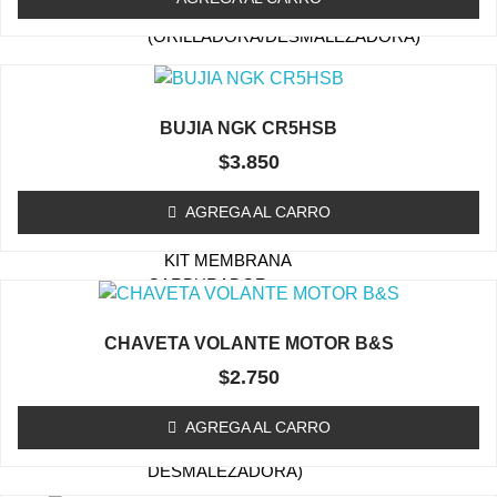
TAPA DE ARRANQUE
(ORILLADORA/DESMALEZADORA)
ESTANQUE DE
COMBUSTIBLE
BUJIA NGK CR5HSB
EMBRAGUE / TAMBOR
(ORILLADORA/DESMALEZADORA)
$
3.850
CARBURADOR
AGREGA AL CARRO
(ORILLADORA/DESMALEZADORA)
KIT MEMBRANA
CARBURADOR
BOBINAS (ORILLADORA /
CHAVETA VOLANTE MOTOR B&S
DESMALEZADORA)
$
2.750
ACCESORIOS
(ORILLADORA/DESMALEZADORA)
AGREGA AL CARRO
OTROS (ORILLADORA
DESMALEZADORA)