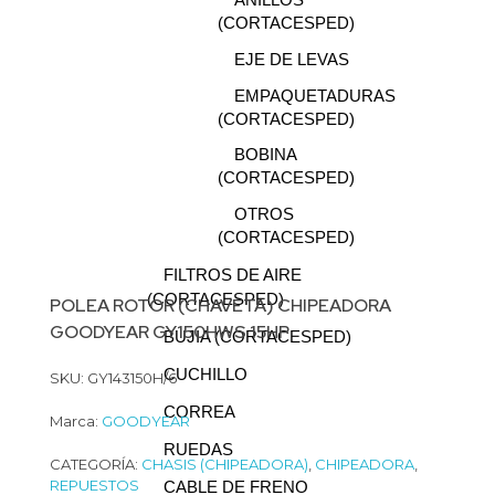
ANILLOS
(CORTACESPED)
EJE DE LEVAS
EMPAQUETADURAS
(CORTACESPED)
BOBINA
(CORTACESPED)
OTROS
(CORTACESPED)
FILTROS DE AIRE
(CORTACESPED)
POLEA ROTOR (CHAVETA) CHIPEADORA
GOODYEAR GY150HWS 15HP
BUJIA (CORTACESPED)
CUCHILLO
SKU: GY143150H/6
CORREA
Marca:
GOODYEAR
RUEDAS
CATEGORÍA:
CHASIS (CHIPEADORA)
,
CHIPEADORA
,
REPUESTOS
CABLE DE FRENO