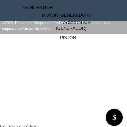
GENERADOR
MOTOR (GENERADOR)
CARBURADOR
©2023. Repuestos Maquinaria Jardín. Derechos Reservados. Una
(GENERADOR)
empresa del Grupo GreenMaq
PISTON
(GENERADOR)
INICIO
ANILLOS
(GENERADOR)
OFERTAS
BOBINA
(GENERADOR)
PRODUCTOS
EMPAQUETADURAS
(GENERADOR)
PREGUNTAS FRECUENTES
BIELA (GENERADOR)
MI CUENTA
MOTOR DE PARTIDA
(GENERADOR)
DISTRIBUIDORES
FILTRO DE AIRE
Escanea el código