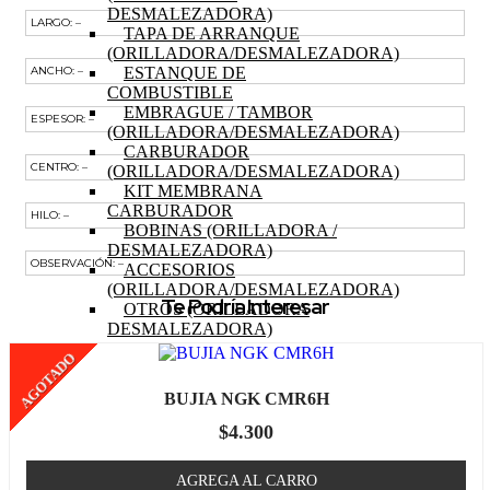
DESMALEZADORA)
LARGO: –
TAPA DE ARRANQUE
(ORILLADORA/DESMALEZADORA)
ESTANQUE DE
ANCHO: –
COMBUSTIBLE
EMBRAGUE / TAMBOR
ESPESOR: –
(ORILLADORA/DESMALEZADORA)
CARBURADOR
CENTRO: –
(ORILLADORA/DESMALEZADORA)
KIT MEMBRANA
CARBURADOR
HILO: –
BOBINAS (ORILLADORA /
DESMALEZADORA)
OBSERVACIÓN: –
ACCESORIOS
(ORILLADORA/DESMALEZADORA)
Te Podría Interesar
OTROS (ORILLADORA
DESMALEZADORA)
TRACTOR
AGOTADO
MOTOR (TRACTOR)
PISTON (TRACTOR)
BUJIA NGK CMR6H
ANILLOS (TRACTOR)
BIELA (TRACTOR)
$
4.300
MOTOR DE PARTIDA
(TRACTOR)
AGREGA AL CARRO
EJE DE LEVAS (TRACTOR)