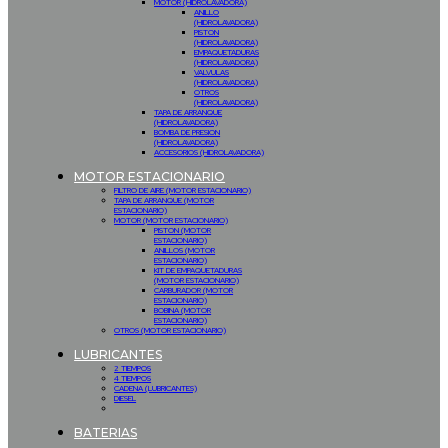
MOTOR (HIDROLAVADORA)
ANILLO
(HIDROLAVADORA)
PISTON
(HIDROLAVADORA)
EMPAQUETADURAS
(HIDROLAVADORA)
VALVULAS
(HIDROLAVADORA)
OTROS
(HIDROLAVADORA)
TAPA DE ARRANQUE
(HIDROLAVADORA)
BOMBA DE PRESION
(HIDROLAVADORA)
ACCESORIOS (HIDROLAVADORA)
MOTOR ESTACIONARIO
FILTRO DE AIRE (MOTOR ESTACIONARIO)
TAPA DE ARRANQUE (MOTOR
ESTACIONARIO)
MOTOR (MOTOR ESTACIONARIO)
PISTON (MOTOR
ESTACIONARIO)
ANILLOS (MOTOR
ESTACIONARIO)
KIT DE EMPAQUETADURAS
(MOTOR ESTACIONARIO)
CARBURADOR (MOTOR
ESTACIONARIO)
BOBINA (MOTOR
ESTACIONARIO)
OTROS (MOTOR ESTACIONARIO)
LUBRICANTES
2 TIEMPOS
4 TIEMPOS
CADENA (LUBRICANTES)
DIESEL
BATERIAS