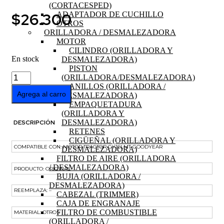
(CORTACESPED)
$
26.300
ADAPTADOR DE CUCHILLO
OTROS
ORILLADORA / DESMALEZADORA
MOTOR
CILINDRO (ORILLADORA Y
En stock
DESMALEZADORA)
PISTON
PISTON
(ORILLADORA/DESMALEZADORA)
MOTOR
ANILLOS (ORILLADORA /
LONCIN
Agrega al carro
DESMALEZADORA)
452cc
EMPAQUETADURA
16HP
(ORILLADORA Y
cantidad
DESMALEZADORA)
DESCRIPCIÓN
RETENES
CIGÜEÑAL (ORILLADORA Y
COMPATIBLE CON: MOTOR TRACTOR GY16LMT GOODYEAR
DESMALEZADORA)
FILTRO DE AIRE (ORILLADORA
/ DESMALEZADORA)
PRODUCTO: ORIGINAL
BUJIA (ORILLADORA /
DESMALEZADORA)
REEMPLAZA: –
CABEZAL (TRIMMER)
CAJA DE ENGRANAJE
FILTRO DE COMBUSTIBLE
MATERIAL: OTROS
(ORILLADORA /