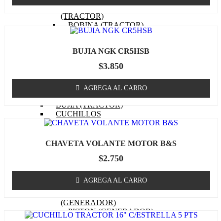
EMPAQUETADURAS
(TRACTOR)
BOBINA (TRACTOR)
CABURADOR (TRACTOR)
OTROS (TRACTOR
BUJIA NGK CR5HSB
MOTOR)
FILTRO DE COMBUSTIBLE
$
3.850
(TRACTOR)
FILTRO DE ACEITE
(TRACTOR)
AGREGA AL CARRO
FILTRO DE AIRE (TRACTOR)
BUJIA (TRACTOR)
CUCHILLOS
CORREA (TRACTOR)
POLEA
MASA / TORRETA
CHAVETA VOLANTE MOTOR B&S
CABLE ACCIONAMIENTO
$
2.750
CHASIS
OTROS (TRACTOR)
GENERADOR
AGREGA AL CARRO
MOTOR (GENERADOR)
CARBURADOR
(GENERADOR)
PISTON (GENERADOR)
ANILLOS (GENERADOR)