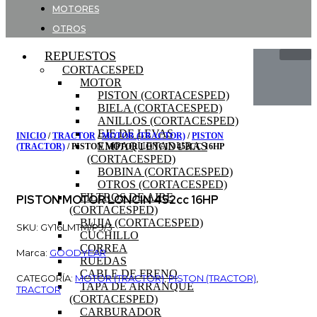
MOTORES
OTROS
REPUESTOS
CORTACESPED
MOTOR
PISTON (CORTACESPED)
BIELA (CORTACESPED)
ANILLOS (CORTACESPED)
EJE DE LEVAS
INICIO
/
TRACTOR
/
MOTOR (TRACTOR)
/
PISTON
EMPAQUETADURAS
(TRACTOR)
/ PISTON MOTOR LONCIN 452CC 16HP
(CORTACESPED)
BOBINA (CORTACESPED)
OTROS (CORTACESPED)
FILTROS DE AIRE
PISTON MOTOR LONCIN 452cc 16HP
(CORTACESPED)
BUJIA (CORTACESPED)
SKU: GY16LMTM/P9/3
CUCHILLO
CORREA
Marca:
GOODYEAR
RUEDAS
CABLE DE FRENO
CATEGORÍA:
MOTOR (TRACTOR)
,
PISTON (TRACTOR)
,
TAPA DE ARRANQUE
TRACTOR
(CORTACESPED)
CARBURADOR