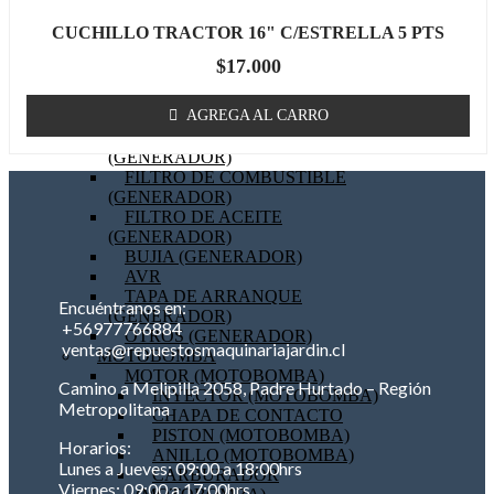
BOBINA (GENERADOR)
CUCHILLO TRACTOR 16" C/ESTRELLA 5 PTS
EMPAQUETADURAS
(GENERADOR)
$
17.000
BIELA (GENERADOR)
MOTOR DE PARTIDA
AGREGA AL CARRO
(GENERADOR)
FILTRO DE AIRE
(GENERADOR)
FILTRO DE COMBUSTIBLE
(GENERADOR)
FILTRO DE ACEITE
(GENERADOR)
BUJIA (GENERADOR)
AVR
TAPA DE ARRANQUE
Encuéntranos en:
(GENERADOR)
+56977766884
OTROS (GENERADOR)
ventas@repuestosmaquinariajardin.cl
MOTOBOMBA
MOTOR (MOTOBOMBA)
Camino a Melipilla 2058, Padre Hurtado – Región
INYECTOR (MOTOBOMBA)
Metropolitana
CHAPA DE CONTACTO
PISTON (MOTOBOMBA)
Horarios:
ANILLO (MOTOBOMBA)
Lunes a Jueves: 09:00 a 18:00hrs
CARBURADOR
Viernes: 09:00 a 17:00hrs