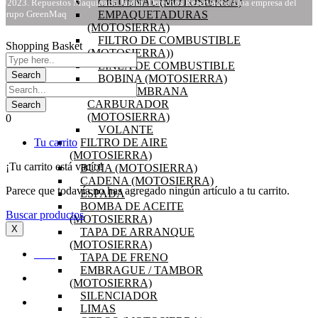
CIGÜEÑAL (MOTOSIERRA)
©2023. Repuestos Maquinaria Jardín. Derechos Reservados. Una empresa del
Grupo GreenMaq
EMPAQUETADURAS
(MOTOSIERRA)
FILTRO DE COMBUSTIBLE
Shopping Basket
(MOTOSIERRA))
LINEA DE COMBUSTIBLE
BOBINA (MOTOSIERRA)
KIT MEMBRANA
CARBURADOR
(MOTOSIERRA)
0
VOLANTE
Tu carrito
FILTRO DE AIRE
(MOTOSIERRA)
¡Tu carrito está vacío!
BUJIA (MOTOSIERRA)
CADENA (MOTOSIERRA)
Parece que todavía no has agregado ningún artículo a tu carrito.
ESPADA
BOMBA DE ACEITE
Buscar productos
(MOTOSIERRA)
X
TAPA DE ARRANQUE
(MOTOSIERRA)
INICIO
TAPA DE FRENO
EMBRAGUE / TAMBOR
OFERTAS
(MOTOSIERRA)
SILENCIADOR
PRODUCTOS
LIMAS