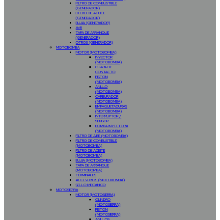
FILTRO DE COMBUSTIBLE
(GENERADOR)
FILTRO DE ACEITE
(GENERADOR)
BUJIA (GENERADOR)
AVR
TAPA DE ARRANQUE
(GENERADOR)
OTROS (GENERADOR)
MOTOBOMBA
MOTOR (MOTOBOMBA)
INYECTOR
(MOTOBOMBA)
CHAPA DE
CONTACTO
PISTON
(MOTOBOMBA)
ANILLO
(MOTOBOMBA)
CARBURADOR
(MOTOBOMBA)
EMPAQUETADURAS
(MOTOBOMBA)
INTERRUPTOR /
SENSOR
BOMBA INYECTORA
(MOTOBOMBA)
FILTRO DE AIRE (MOTOBOMBA)
FILTRO DE COMBUSTIBLE
(MOTOBOMBA)
FILTRO DE ACEITE
(MOTOBOMBA)
BUJIA (MOTOBOMBA)
TAPA DE ARRANQUE
(MOTOBOMBA)
TERMINALES
ACCESORIOS (MOTOBOMBA)
SELLO MECANICO
MOTOSIERRA
MOTOR (MOTOSIERRA)
CILINDRO
(MOTOSIERRA)
PISTON
(MOTOSIERRA)
ANILLOS