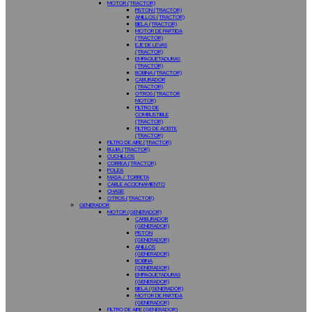
MOTOR (TRACTOR)
PISTON (TRACTOR)
ANILLOS (TRACTOR)
BIELA (TRACTOR)
MOTOR DE PARTIDA
(TRACTOR)
EJE DE LEVAS
(TRACTOR)
EMPAQUETADURAS
(TRACTOR)
BOBINA (TRACTOR)
CABURADOR
(TRACTOR)
OTROS (TRACTOR
MOTOR)
FILTRO DE
COMBUSTIBLE
(TRACTOR)
FILTRO DE ACEITE
(TRACTOR)
FILTRO DE AIRE (TRACTOR)
BUJIA (TRACTOR)
CUCHILLOS
CORREA (TRACTOR)
POLEA
MASA / TORRETA
CABLE ACCIONAMIENTO
CHASIS
OTROS (TRACTOR)
GENERADOR
MOTOR (GENERADOR)
CARBURADOR
(GENERADOR)
PISTON
(GENERADOR)
ANILLOS
(GENERADOR)
BOBINA
(GENERADOR)
EMPAQUETADURAS
(GENERADOR)
BIELA (GENERADOR)
MOTOR DE PARTIDA
(GENERADOR)
FILTRO DE AIRE (GENERADOR)