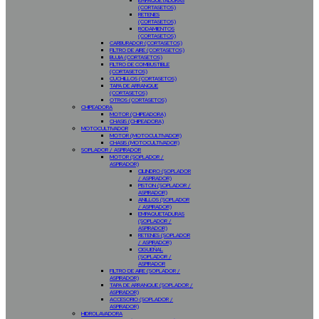
EMPAQUETADURAS
(CORTASETOS)
RETENES
(CORTASETOS)
RODAMIENTOS
(CORTASETOS)
CARBURADOR (CORTASETOS)
FILTRO DE AIRE (CORTASETOS)
BUJIA (CORTASETOS)
FILTRO DE COMBUSTIBLE
(CORTASETOS)
CUCHILLOS (CORTASETOS)
TAPA DE ARRANQUE
(CORTASETOS)
OTROS (CORTASETOS)
CHIPEADORA
MOTOR (CHIPEADORA)
CHASIS (CHIPEADORA)
MOTOCULTIVADOR
MOTOR (MOTOCULTIVADOR)
CHASIS (MOTOCULTIVADOR)
SOPLADOR / ASPIRADOR
MOTOR (SOPLADOR /
ASPIRADOR)
CILINDRO (SOPLADOR
/ ASPIRADOR)
PISTON (SOPLADOR /
ASPIRADOR)
ANILLOS (SOPLADOR
/ ASPIRADOR)
EMPAQUETADURAS
(SOPLADOR /
ASPIRADOR)
RETENES (SOPLADOR
/ ASPIRADOR)
CIGUEÑAL
(SOPLADOR /
ASPIRADOR
FILTRO DE AIRE (SOPLADOR /
ASPIRADOR)
TAPA DE ARRANQUE (SOPLADOR /
ASPIRADOR)
ACCESORIO (SOPLADOR /
ASPIRADOR)
HIDROLAVADORA