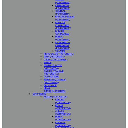
(MOTOSIERRA)
CARBURADOR
(MOTOSIERRA)
CIGÜEÑAL
(MOTOSIERRA)
EMPAQUETADURAS
(MOTOSIERRA)
FILTRO DE
COMBUSTIBLE
(MOTOSIERRA))
LINEA DE
COMBUSTIBLE
BOBINA
(MOTOSIERRA)
KIT MEMBRANA
CARBURADOR
(MOTOSIERRA)
VOLANTE
FILTRO DE AIRE (MOTOSIERRA)
BUJIA (MOTOSIERRA)
CADENA (MOTOSIERRA)
ESPADA
BOMBA DE ACEITE
(MOTOSIERRA)
TAPA DE ARRANQUE
(MOTOSIERRA)
TAPA DE FRENO
EMBRAGUE / TAMBOR
(MOTOSIERRA)
SILENCIADOR
LIMAS
OTROS (MOTOSIERRA)
CORTASETOS
MOTOR (CORTASETOS)
CILINDRO
(CORTASETOS)
PISTON
(CORTASETOS)
ANILLOS
(CORTASETOS)
BOBINA
(CORTASETOS)
CIGUEÑAL
(CORTASETOS)