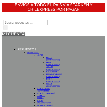
ENVÍOS A TODO EL PAÍS VÍA STARKEN Y
CHILEXPRESS POR PAGAR
Búsqueda
de
productos
MI CUENTA
REPUESTOS
CORTACESPED
MOTOR
PISTON
(CORTACESPED)
BIELA
(CORTACESPED)
ANILLOS
(CORTACESPED)
EJE DE LEVAS
EMPAQUETADURAS
(CORTACESPED)
BOBINA
(CORTACESPED)
OTROS
(CORTACESPED)
FILTROS DE AIRE
(CORTACESPED)
BUJIA (CORTACESPED)
CUCHILLO
CORREA
RUEDAS
CABLE DE FRENO
TAPA DE ARRANQUE