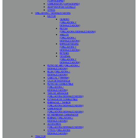
(CORTACESPED)
CARBURADOR (CORTACESPED)
ADAPTADOR DE CUCHILLO
OTROS
ORILLADORA / DESMALEZADORA
MOTOR
CILINDRO
(ORILLADORA Y
DESMALEZADORA)
PISTON
(ORILLADORA/DESMALEZADORA)
ANILLOS
(ORILLADORA /
DESMALEZADORA)
EMPAQUETADURA
(ORILLADORA Y
DESMALEZADORA)
RETENES
CIGÜEÑAL
(ORILLADORA Y
DESMALEZADORA)
FILTRO DE AIRE (ORILLADORA /
DESMALEZADORA)
BUJIA (ORILLADORA /
DESMALEZADORA)
CABEZAL (TRIMMER)
CAJA DE ENGRANAJE
FILTRO DE COMBUSTIBLE
(ORILLADORA /
DESMALEZADORA)
TAPA DE ARRANQUE
(ORILLADORA/DESMALEZADORA)
ESTANQUE DE COMBUSTIBLE
EMBRAGUE / TAMBOR
(ORILLADORA/DESMALEZADORA)
CARBURADOR
(ORILLADORA/DESMALEZADORA)
KIT MEMBRANA CARBURADOR
BOBINAS (ORILLADORA /
DESMALEZADORA)
ACCESORIOS
(ORILLADORA/DESMALEZADORA)
OTROS (ORILLADORA
DESMALEZADORA)
TRACTOR