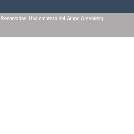
s Reservados. Una empresa del Grupo GreenMaq
INICIO
OFERTAS
PRODUCTOS
PREGUNTAS FRECUENTES
MI CUENTA