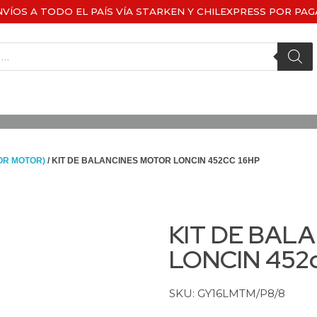
NVÍOS A TODO EL PAÍS VÍA STARKEN Y CHILEXPRESS POR PAG
OR MOTOR)
/ KIT DE BALANCINES MOTOR LONCIN 452CC 16HP
KIT DE BAL
LONCIN 452c
SKU: GY16LMTM/P8/8