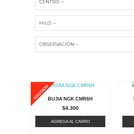
CENTRO: –
HILO: –
OBSERVACIÓN: –
AGOTADO
BUJIA NGK CMR6H
$
4.300
AGREGA AL CARRO