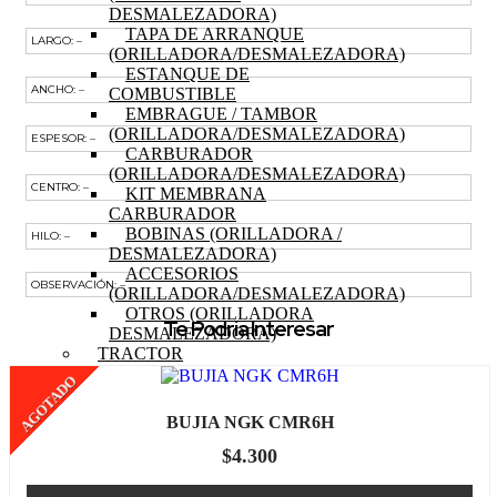
DESMALEZADORA)
TAPA DE ARRANQUE
LARGO: –
(ORILLADORA/DESMALEZADORA)
ESTANQUE DE
ANCHO: –
COMBUSTIBLE
EMBRAGUE / TAMBOR
(ORILLADORA/DESMALEZADORA)
ESPESOR: –
CARBURADOR
(ORILLADORA/DESMALEZADORA)
CENTRO: –
KIT MEMBRANA
CARBURADOR
BOBINAS (ORILLADORA /
HILO: –
DESMALEZADORA)
ACCESORIOS
OBSERVACIÓN: –
(ORILLADORA/DESMALEZADORA)
OTROS (ORILLADORA
Te Podría Interesar
DESMALEZADORA)
TRACTOR
MOTOR (TRACTOR)
AGOTADO
PISTON (TRACTOR)
ANILLOS (TRACTOR)
BUJIA NGK CMR6H
BIELA (TRACTOR)
MOTOR DE PARTIDA
$
4.300
(TRACTOR)
EJE DE LEVAS (TRACTOR)