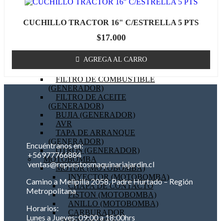
BOBINA (GENERADOR)
EMPAQUETADURAS
CUCHILLO TRACTOR 16" C/ESTRELLA 5 PTS
(GENERADOR)
BIELA (GENERADOR)
$
17.000
MOTOR DE PARTIDA
(GENERADOR)
AGREGA AL CARRO
FILTRO DE AIRE
(GENERADOR)
FILTRO DE COMBUSTIBLE
(GENERADOR)
FILTRO DE ACEITE
(GENERADOR)
BUJIA (GENERADOR)
AVR
TAPA DE ARRANQUE
(GENERADOR)
Encuéntranos en:
OTROS (GENERADOR)
+56977766884
MOTOBOMBA
ventas@repuestosmaquinariajardin.cl
MOTOR (MOTOBOMBA)
INYECTOR (MOTOBOMBA)
Camino a Melipilla 2058, Padre Hurtado – Región
CHAPA DE CONTACTO
Metropolitana
PISTON (MOTOBOMBA)
ANILLO (MOTOBOMBA)
Horarios:
CARBURADOR
Lunes a Jueves: 09:00 a 18:00hrs