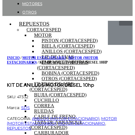
MOTORES
OTROS
REPUESTOS
CORTACESPED
MOTOR
PISTON (CORTACESPED)
BIELA (CORTACESPED)
ANILLOS (CORTACESPED)
EJE DE LEVAS
INICIO
/
MOTOR ESTACIONARIO
/
MOTOR (MOTOR
EMPAQUETADURAS
ESTACIONARIO)
/ KIT DE ANILLOS MOTOR DIESEL 10HP
(CORTACESPED)
BOBINA (CORTACESPED)
OTROS (CORTACESPED)
FILTROS DE AIRE
KIT DE ANILLOS MOTOR DIESEL 10hp
(CORTACESPED)
BUJIA (CORTACESPED)
SKU: 47332
CUCHILLO
CORREA
Marca:
SDS
RUEDAS
CABLE DE FRENO
CATEGORÍA:
ANILLOS (MOTOR ESTACIONARIO)
,
MOTOR
TAPA DE ARRANQUE
(MOTOR ESTACIONARIO)
,
MOTOR ESTACIONARIO
,
(CORTACESPED)
REPUESTOS
CARBURADOR