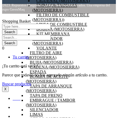
CIGÜEÑAL (MOTOSIERRA)
©2023. Repuestos Maquinaria Jardín. Derechos Reservados. Una empresa del
EMPAQUETADURAS
Grupo GreenMaq
(MOTOSIERRA)
FILTRO DE COMBUSTIBLE
(MOTOSIERRA))
Shopping Basket
LINEA DE COMBUSTIBLE
BOBINA (MOTOSIERRA)
KIT MEMBRANA
CARBURADOR
(MOTOSIERRA)
0
VOLANTE
FILTRO DE AIRE
Tu carrito
(MOTOSIERRA)
BUJIA (MOTOSIERRA)
¡Tu carrito está vacío!
CADENA (MOTOSIERRA)
ESPADA
Parece que todavía no has agregado ningún artículo a tu carrito.
BOMBA DE ACEITE
(MOTOSIERRA)
Buscar productos
TAPA DE ARRANQUE
X
(MOTOSIERRA)
TAPA DE FRENO
INICIO
EMBRAGUE / TAMBOR
(MOTOSIERRA)
OFERTAS
SILENCIADOR
LIMAS
PRODUCTOS