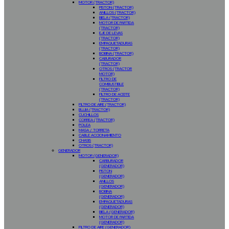
MOTOR (TRACTOR)
PISTON (TRACTOR)
ANILLOS (TRACTOR)
BIELA (TRACTOR)
MOTOR DE PARTIDA
(TRACTOR)
EJE DE LEVAS
(TRACTOR)
EMPAQUETADURAS
(TRACTOR)
BOBINA (TRACTOR)
CABURADOR
(TRACTOR)
OTROS (TRACTOR
MOTOR)
FILTRO DE
COMBUSTIBLE
(TRACTOR)
FILTRO DE ACEITE
(TRACTOR)
FILTRO DE AIRE (TRACTOR)
BUJIA (TRACTOR)
CUCHILLOS
CORREA (TRACTOR)
POLEA
MASA / TORRETA
CABLE ACCIONAMIENTO
CHASIS
OTROS (TRACTOR)
GENERADOR
MOTOR (GENERADOR)
CARBURADOR
(GENERADOR)
PISTON
(GENERADOR)
ANILLOS
(GENERADOR)
BOBINA
(GENERADOR)
EMPAQUETADURAS
(GENERADOR)
BIELA (GENERADOR)
MOTOR DE PARTIDA
(GENERADOR)
FILTRO DE AIRE (GENERADOR)