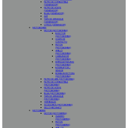
FILTRO DE COMBUSTIBLE
(GENERADOR)
FILTRO DE ACEITE
(GENERADOR)
BUJIA (GENERADOR)
AVR
TAPA DE ARRANQUE
(GENERADOR)
OTROS (GENERADOR)
MOTOBOMBA
MOTOR (MOTOBOMBA)
INYECTOR
(MOTOBOMBA)
CHAPA DE
CONTACTO
PISTON
(MOTOBOMBA)
ANILLO
(MOTOBOMBA)
CARBURADOR
(MOTOBOMBA)
EMPAQUETADURAS
(MOTOBOMBA)
INTERRUPTOR /
SENSOR
BOMBA INYECTORA
(MOTOBOMBA)
FILTRO DE AIRE (MOTOBOMBA)
FILTRO DE COMBUSTIBLE
(MOTOBOMBA)
FILTRO DE ACEITE
(MOTOBOMBA)
BUJIA (MOTOBOMBA)
TAPA DE ARRANQUE
(MOTOBOMBA)
TERMINALES
ACCESORIOS (MOTOBOMBA)
SELLO MECANICO
MOTOSIERRA
MOTOR (MOTOSIERRA)
CILINDRO
(MOTOSIERRA)
PISTON
(MOTOSIERRA)
ANILLOS