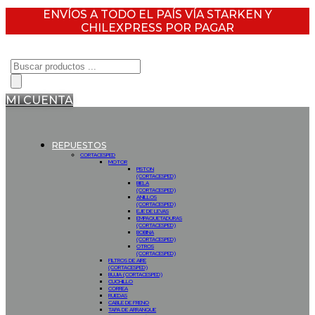
ENVÍOS A TODO EL PAÍS VÍA STARKEN Y
CHILEXPRESS POR PAGAR
Búsqueda
de
productos
MI CUENTA
REPUESTOS
CORTACESPED
MOTOR
PISTON
(CORTACESPED)
BIELA
(CORTACESPED)
ANILLOS
(CORTACESPED)
EJE DE LEVAS
EMPAQUETADURAS
(CORTACESPED)
BOBINA
(CORTACESPED)
OTROS
(CORTACESPED)
FILTROS DE AIRE
(CORTACESPED)
BUJIA (CORTACESPED)
CUCHILLO
CORREA
RUEDAS
CABLE DE FRENO
TAPA DE ARRANQUE