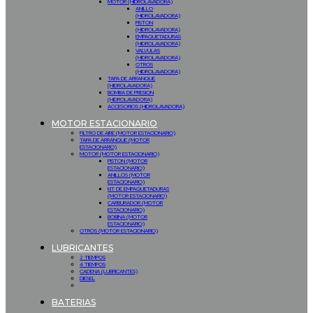
MOTOR (HIDROLAVADORA)
ANILLO
(HIDROLAVADORA)
PISTON
(HIDROLAVADORA)
EMPAQUETADURAS
(HIDROLAVADORA)
VALVULAS
(HIDROLAVADORA)
OTROS
(HIDROLAVADORA)
TAPA DE ARRANQUE
(HIDROLAVADORA)
BOMBA DE PRESION
(HIDROLAVADORA)
ACCESORIOS (HIDROLAVADORA)
MOTOR ESTACIONARIO
FILTRO DE AIRE (MOTOR ESTACIONARIO)
TAPA DE ARRANQUE (MOTOR
ESTACIONARIO)
MOTOR (MOTOR ESTACIONARIO)
PISTON (MOTOR
ESTACIONARIO)
ANILLOS (MOTOR
ESTACIONARIO)
KIT DE EMPAQUETADURAS
(MOTOR ESTACIONARIO)
CARBURADOR (MOTOR
ESTACIONARIO)
BOBINA (MOTOR
ESTACIONARIO)
OTROS (MOTOR ESTACIONARIO)
LUBRICANTES
2 TIEMPOS
4 TIEMPOS
CADENA (LUBRICANTES)
DIESEL
BATERIAS