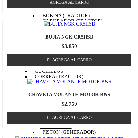
AGREGA AL CARRO
EMPAQUETADURAS
(TRACTOR)
BOBINA (TRACTOR)
CABURADOR (TRACTOR)
OTROS (TRACTOR
MOTOR)
BUJIA NGK CR5HSB
FILTRO DE COMBUSTIBLE
(TRACTOR)
$
3.850
FILTRO DE ACEITE
(TRACTOR)
FILTRO DE AIRE (TRACTOR)
AGREGA AL CARRO
BUJIA (TRACTOR)
CUCHILLOS
CORREA (TRACTOR)
POLEA
MASA / TORRETA
CABLE ACCIONAMIENTO
CHAVETA VOLANTE MOTOR B&S
CHASIS
$
2.750
OTROS (TRACTOR)
GENERADOR
MOTOR (GENERADOR)
AGREGA AL CARRO
CARBURADOR
(GENERADOR)
PISTON (GENERADOR)
ANILLOS (GENERADOR)