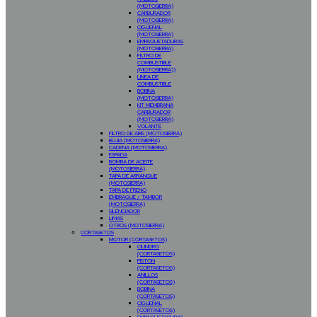
(MOTOSIERRA)
CARBURADOR
(MOTOSIERRA)
CIGÜEÑAL
(MOTOSIERRA)
EMPAQUETADURAS
(MOTOSIERRA)
FILTRO DE
COMBUSTIBLE
(MOTOSIERRA))
LINEA DE
COMBUSTIBLE
BOBINA
(MOTOSIERRA)
KIT MEMBRANA
CARBURADOR
(MOTOSIERRA)
VOLANTE
FILTRO DE AIRE (MOTOSIERRA)
BUJIA (MOTOSIERRA)
CADENA (MOTOSIERRA)
ESPADA
BOMBA DE ACEITE
(MOTOSIERRA)
TAPA DE ARRANQUE
(MOTOSIERRA)
TAPA DE FRENO
EMBRAGUE / TAMBOR
(MOTOSIERRA)
SILENCIADOR
LIMAS
OTROS (MOTOSIERRA)
CORTASETOS
MOTOR (CORTASETOS)
CILINDRO
(CORTASETOS)
PISTON
(CORTASETOS)
ANILLOS
(CORTASETOS)
BOBINA
(CORTASETOS)
CIGUEÑAL
(CORTASETOS)