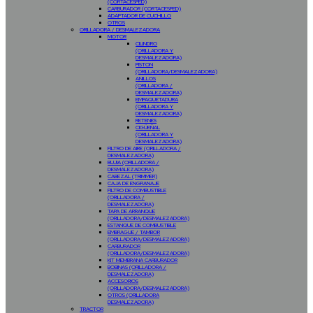
(CORTACESPED)
CARBURADOR (CORTACESPED)
ADAPTADOR DE CUCHILLO
OTROS
ORILLADORA / DESMALEZADORA
MOTOR
CILINDRO
(ORILLADORA Y
DESMALEZADORA)
PISTON
(ORILLADORA/DESMALEZADORA)
ANILLOS
(ORILLADORA /
DESMALEZADORA)
EMPAQUETADURA
(ORILLADORA Y
DESMALEZADORA)
RETENES
CIGÜEÑAL
(ORILLADORA Y
DESMALEZADORA)
FILTRO DE AIRE (ORILLADORA /
DESMALEZADORA)
BUJIA (ORILLADORA /
DESMALEZADORA)
CABEZAL (TRIMMER)
CAJA DE ENGRANAJE
FILTRO DE COMBUSTIBLE
(ORILLADORA /
DESMALEZADORA)
TAPA DE ARRANQUE
(ORILLADORA/DESMALEZADORA)
ESTANQUE DE COMBUSTIBLE
EMBRAGUE / TAMBOR
(ORILLADORA/DESMALEZADORA)
CARBURADOR
(ORILLADORA/DESMALEZADORA)
KIT MEMBRANA CARBURADOR
BOBINAS (ORILLADORA /
DESMALEZADORA)
ACCESORIOS
(ORILLADORA/DESMALEZADORA)
OTROS (ORILLADORA
DESMALEZADORA)
TRACTOR