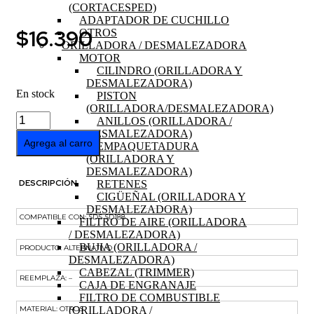
(CORTACESPED)
ADAPTADOR DE CUCHILLO
$
16.390
OTROS
ORILLADORA / DESMALEZADORA
MOTOR
CILINDRO (ORILLADORA Y
DESMALEZADORA)
En stock
PISTON
(ORILLADORA/DESMALEZADORA)
KIT
ANILLOS (ORILLADORA /
DE
DESMALEZADORA)
ANILLOS
Agrega al carro
EMPAQUETADURA
MOTOR
(ORILLADORA Y
DIESEL
DESMALEZADORA)
10hp
DESCRIPCIÓN
RETENES
cantidad
CIGÜEÑAL (ORILLADORA Y
DESMALEZADORA)
COMPATIBLE CON: SDS SD188
FILTRO DE AIRE (ORILLADORA
/ DESMALEZADORA)
BUJIA (ORILLADORA /
PRODUCTO: ALTERNATIVO
DESMALEZADORA)
CABEZAL (TRIMMER)
REEMPLAZA: –
CAJA DE ENGRANAJE
FILTRO DE COMBUSTIBLE
(ORILLADORA /
MATERIAL: OTROS