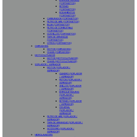
EMPAQUETADURAS
(CORTASETOS)
RETENES
(CORTASETOS)
RODAMIENTOS
(CORTASETOS)
CARBURADOR (CORTASETOS)
FILTRO DE AIRE (CORTASETOS)
BUJIA (CORTASETOS)
FILTRO DE COMBUSTIBLE
(CORTASETOS)
CUCHILLOS (CORTASETOS)
TAPA DE ARRANQUE
(CORTASETOS)
OTROS (CORTASETOS)
CHIPEADORA
MOTOR (CHIPEADORA)
CHASIS (CHIPEADORA)
MOTOCULTIVADOR
MOTOR (MOTOCULTIVADOR)
CHASIS (MOTOCULTIVADOR)
SOPLADOR / ASPIRADOR
MOTOR (SOPLADOR /
ASPIRADOR)
CILINDRO (SOPLADOR
/ ASPIRADOR)
PISTON (SOPLADOR /
ASPIRADOR)
ANILLOS (SOPLADOR
/ ASPIRADOR)
EMPAQUETADURAS
(SOPLADOR /
ASPIRADOR)
RETENES (SOPLADOR
/ ASPIRADOR)
CIGUEÑAL
(SOPLADOR /
ASPIRADOR
FILTRO DE AIRE (SOPLADOR /
ASPIRADOR)
TAPA DE ARRANQUE (SOPLADOR /
ASPIRADOR)
ACCESORIO (SOPLADOR /
ASPIRADOR)
HIDROLAVADORA