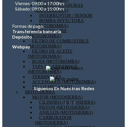
(MOTOBOMBA)
Viernes: 09:00 a 17:00hrs
EMPAQUETADURAS
Sábado: 09:00 a 15:00hrs
(MOTOBOMBA)
INTERRUPTOR / SENSOR
BOMBA INYECTORA
(MOTOBOMBA)
Formas de pago:
FILTRO DE AIRE
Transferencia bancaria
(MOTOBOMBA)
Depósito
FILTRO DE COMBUSTIBLE
(MOTOBOMBA)
Webpay
FILTRO DE ACEITE
(MOTOBOMBA)
BUJIA (MOTOBOMBA)
TAPA DE ARRANQUE
(MOTOBOMBA)
TERMINALES
ACCESORIOS (MOTOBOMBA)
SELLO MECANICO
Síguenos En Nuestras Redes
MOTOSIERRA
MOTOR (MOTOSIERRA)
CILINDRO (MOTOSIERRA)
PISTON (MOTOSIERRA)
ANILLOS (MOTOSIERRA)
CARBURADOR
(MOTOSIERRA)