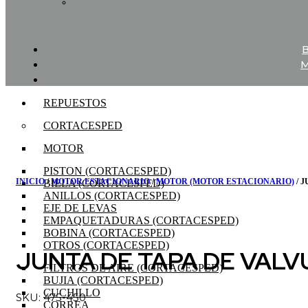
REPUESTOS
CORTACESPED
MOTOR
PISTON (CORTACESPED)
INICIO
/
MOTOR ESTACIONARIO
/
MOTOR (MOTOR ESTACIONARIO)
/ 
BIELA (CORTACESPED)
ANILLOS (CORTACESPED)
EJE DE LEVAS
EMPAQUETADURAS (CORTACESPED)
BOBINA (CORTACESPED)
OTROS (CORTACESPED)
JUNTA DE TAPA DE VAL
FILTROS DE AIRE (CORTACESPED)
BUJIA (CORTACESPED)
CUCHILLO
SKU: 475-450
CORREA