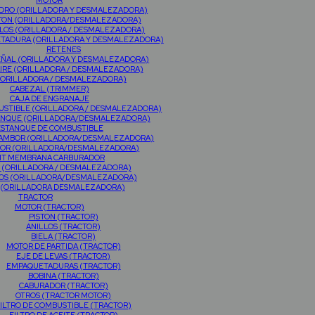
MOTOR
NDRO (ORILLADORA Y DESMALEZADORA)
TON (ORILLADORA/DESMALEZADORA)
LOS (ORILLADORA / DESMALEZADORA)
TADURA (ORILLADORA Y DESMALEZADORA)
RETENES
EÑAL (ORILLADORA Y DESMALEZADORA)
AIRE (ORILLADORA / DESMALEZADORA)
(ORILLADORA / DESMALEZADORA)
CABEZAL (TRIMMER)
CAJA DE ENGRANAJE
USTIBLE (ORILLADORA / DESMALEZADORA)
RANQUE (ORILLADORA/DESMALEZADORA)
ESTANQUE DE COMBUSTIBLE
TAMBOR (ORILLADORA/DESMALEZADORA)
OR (ORILLADORA/DESMALEZADORA)
IT MEMBRANA CARBURADOR
 (ORILLADORA / DESMALEZADORA)
OS (ORILLADORA/DESMALEZADORA)
 (ORILLADORA DESMALEZADORA)
TRACTOR
MOTOR (TRACTOR)
PISTON (TRACTOR)
ANILLOS (TRACTOR)
BIELA (TRACTOR)
MOTOR DE PARTIDA (TRACTOR)
EJE DE LEVAS (TRACTOR)
EMPAQUETADURAS (TRACTOR)
BOBINA (TRACTOR)
CABURADOR (TRACTOR)
OTROS (TRACTOR MOTOR)
ILTRO DE COMBUSTIBLE (TRACTOR)