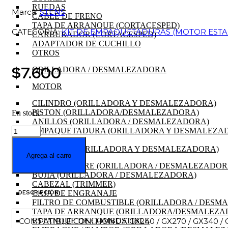
RUEDAS
Marca:
STENS
CABLE DE FRENO
TAPA DE ARRANQUE (CORTACESPED)
CATEGORÍA:
KIT DE EMPAQUETADURAS (MOTOR ESTA
CARBURADOR (CORTACESPED)
ADAPTADOR DE CUCHILLO
OTROS
$
7.600
ORILLADORA / DESMALEZADORA
MOTOR
CILINDRO (ORILLADORA Y DESMALEZADORA)
PISTON (ORILLADORA/DESMALEZADORA)
En stock
ANILLOS (ORILLADORA / DESMALEZADORA)
JUNTA
EMPAQUETADURA (ORILLADORA Y DESMALEZA
DE
RETENES
TAPA
CIGÜEÑAL (ORILLADORA Y DESMALEZADORA)
Agrega al carro
DE
FILTRO DE AIRE (ORILLADORA / DESMALEZADOR
VALVULAS
BUJIA (ORILLADORA / DESMALEZADORA)
MOTOR
CABEZAL (TRIMMER)
HONDA
CAJA DE ENGRANAJE
DESCRIPCIÓN
GX240
FILTRO DE COMBUSTIBLE (ORILLADORA / DESM
cantidad
TAPA DE ARRANQUE (ORILLADORA/DESMALEZA
COMPATIBLE CON: HONDA GX240 / GX270 / GX340 / 
ESTANQUE DE COMBUSTIBLE