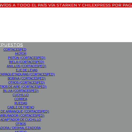
NVÍOS A TODO EL PAÍS VÍA STARKEN Y CHILEXPRESS POR PAG
EPUESTOS
CORTACESPED
MOTOR
PISTON (CORTACESPED)
BIELA (CORTACESPED)
ANILLOS (CORTACESPED)
EJE DE LEVAS
EMPAQUETADURAS (CORTACESPED)
BOBINA (CORTACESPED)
OTROS (CORTACESPED)
LTROS DE AIRE (CORTACESPED)
BUJIA (CORTACESPED)
CUCHILLO
CORREA
RUEDAS
CABLE DE FRENO
 DE ARRANQUE (CORTACESPED)
ARBURADOR (CORTACESPED)
ADAPTADOR DE CUCHILLO
OTROS
ADORA / DESMALEZADORA