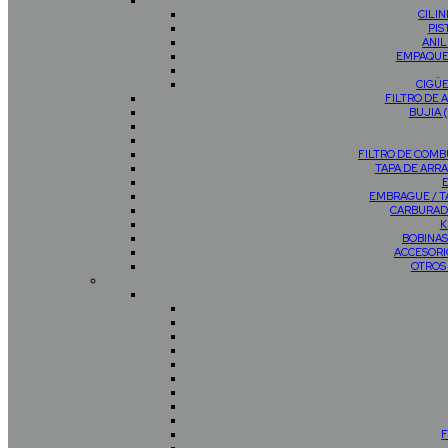
CILI
PIS
ANIL
EMPAQUE
CIGÜ
FILTRO DE 
BUJIA 
FILTRO DE COMB
TAPA DE AR
EMBRAGUE / 
CARBURAD
K
BOBINAS
ACCESORI
OTROS
F