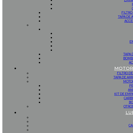
EMPA
FILTRO
TAPA DE 
ACCE
E
TAPA 
BOMBA
AC
MOTOR 
FILTRO DE
TAPA DE AR
MOTOR
PI
AN
KIT DE EM
CARB
BO
OTROS
LU
CA