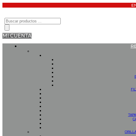
E
Búsqueda
de
productos
MI CUENTA
R
FI
TAPA
C
ORILL