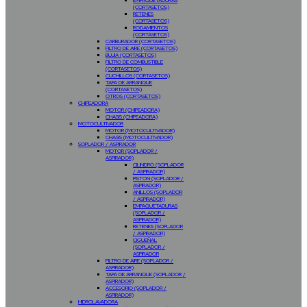
EMPAQUETADURAS
(CORTASETOS)
RETENES
(CORTASETOS)
RODAMIENTOS
(CORTASETOS)
CARBURADOR (CORTASETOS)
FILTRO DE AIRE (CORTASETOS)
BUJIA (CORTASETOS)
FILTRO DE COMBUSTIBLE
(CORTASETOS)
CUCHILLOS (CORTASETOS)
TAPA DE ARRANQUE
(CORTASETOS)
OTROS (CORTASETOS)
CHIPEADORA
MOTOR (CHIPEADORA)
CHASIS (CHIPEADORA)
MOTOCULTIVADOR
MOTOR (MOTOCULTIVADOR)
CHASIS (MOTOCULTIVADOR)
SOPLADOR / ASPIRADOR
MOTOR (SOPLADOR /
ASPIRADOR)
CILINDRO (SOPLADOR
/ ASPIRADOR)
PISTON (SOPLADOR /
ASPIRADOR)
ANILLOS (SOPLADOR
/ ASPIRADOR)
EMPAQUETADURAS
(SOPLADOR /
ASPIRADOR)
RETENES (SOPLADOR
/ ASPIRADOR)
CIGUEÑAL
(SOPLADOR /
ASPIRADOR
FILTRO DE AIRE (SOPLADOR /
ASPIRADOR)
TAPA DE ARRANQUE (SOPLADOR /
ASPIRADOR)
ACCESORIO (SOPLADOR /
ASPIRADOR)
HIDROLAVADORA