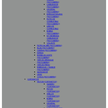
(MOTOSIERRA)
CARBURADOR
(MOTOSIERRA)
CIGÜEÑAL
(MOTOSIERRA)
EMPAQUETADURAS
(MOTOSIERRA)
FILTRO DE
COMBUSTIBLE
(MOTOSIERRA))
LINEA DE
COMBUSTIBLE
BOBINA
(MOTOSIERRA)
KIT MEMBRANA
CARBURADOR
(MOTOSIERRA)
VOLANTE
FILTRO DE AIRE (MOTOSIERRA)
BUJIA (MOTOSIERRA)
CADENA (MOTOSIERRA)
ESPADA
BOMBA DE ACEITE
(MOTOSIERRA)
TAPA DE ARRANQUE
(MOTOSIERRA)
TAPA DE FRENO
EMBRAGUE / TAMBOR
(MOTOSIERRA)
SILENCIADOR
LIMAS
OTROS (MOTOSIERRA)
CORTASETOS
MOTOR (CORTASETOS)
CILINDRO
(CORTASETOS)
PISTON
(CORTASETOS)
ANILLOS
(CORTASETOS)
BOBINA
(CORTASETOS)
CIGUEÑAL
(CORTASETOS)