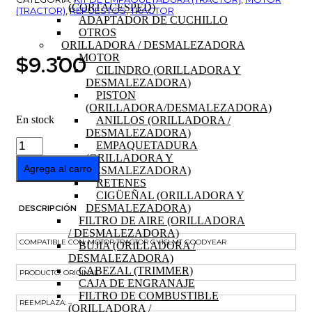
(CORTACESPED)
(TRACTOR)
,
REPUESTOS
,
TRACTOR
ADAPTADOR DE CUCHILLO
OTROS
ORILLADORA / DESMALEZADORA
$
9.300
MOTOR
CILINDRO (ORILLADORA Y
DESMALEZADORA)
PISTON
(ORILLADORA/DESMALEZADORA)
En stock
ANILLOS (ORILLADORA /
DESMALEZADORA)
EMPAQUETADURA
EMPAQUETADURA
CILINDRO
(ORILLADORA Y
MOTOR
Agrega al carro
DESMALEZADORA)
LONCIN
RETENES
452cc
CIGÜEÑAL (ORILLADORA Y
16HP
DESMALEZADORA)
DESCRIPCIÓN
cantidad
FILTRO DE AIRE (ORILLADORA
/ DESMALEZADORA)
COMPATIBLE CON: MOTOR TRACTOR GY16LMT GOODYEAR
BUJIA (ORILLADORA /
DESMALEZADORA)
CABEZAL (TRIMMER)
PRODUCTO: ORIGINAL
CAJA DE ENGRANAJE
FILTRO DE COMBUSTIBLE
REEMPLAZA: –
(ORILLADORA /