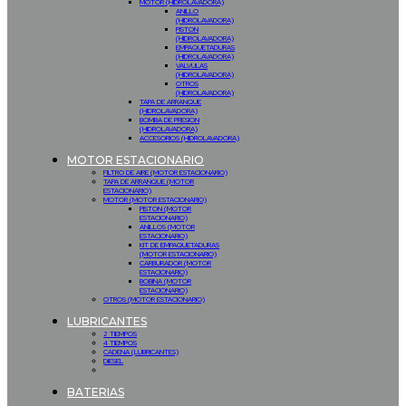
MOTOR (HIDROLAVADORA)
ANILLO
(HIDROLAVADORA)
PISTON
(HIDROLAVADORA)
EMPAQUETADURAS
(HIDROLAVADORA)
VALVULAS
(HIDROLAVADORA)
OTROS
(HIDROLAVADORA)
TAPA DE ARRANQUE
(HIDROLAVADORA)
BOMBA DE PRESION
(HIDROLAVADORA)
ACCESORIOS (HIDROLAVADORA)
MOTOR ESTACIONARIO
FILTRO DE AIRE (MOTOR ESTACIONARIO)
TAPA DE ARRANQUE (MOTOR
ESTACIONARIO)
MOTOR (MOTOR ESTACIONARIO)
PISTON (MOTOR
ESTACIONARIO)
ANILLOS (MOTOR
ESTACIONARIO)
KIT DE EMPAQUETADURAS
(MOTOR ESTACIONARIO)
CARBURADOR (MOTOR
ESTACIONARIO)
BOBINA (MOTOR
ESTACIONARIO)
OTROS (MOTOR ESTACIONARIO)
LUBRICANTES
2 TIEMPOS
4 TIEMPOS
CADENA (LUBRICANTES)
DIESEL
BATERIAS