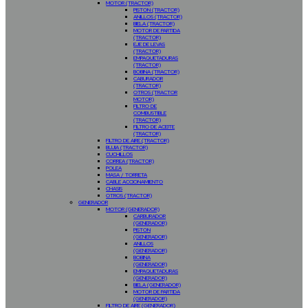
MOTOR (TRACTOR)
PISTON (TRACTOR)
ANILLOS (TRACTOR)
BIELA (TRACTOR)
MOTOR DE PARTIDA
(TRACTOR)
EJE DE LEVAS
(TRACTOR)
EMPAQUETADURAS
(TRACTOR)
BOBINA (TRACTOR)
CABURADOR
(TRACTOR)
OTROS (TRACTOR
MOTOR)
FILTRO DE
COMBUSTIBLE
(TRACTOR)
FILTRO DE ACEITE
(TRACTOR)
FILTRO DE AIRE (TRACTOR)
BUJIA (TRACTOR)
CUCHILLOS
CORREA (TRACTOR)
POLEA
MASA / TORRETA
CABLE ACCIONAMIENTO
CHASIS
OTROS (TRACTOR)
GENERADOR
MOTOR (GENERADOR)
CARBURADOR
(GENERADOR)
PISTON
(GENERADOR)
ANILLOS
(GENERADOR)
BOBINA
(GENERADOR)
EMPAQUETADURAS
(GENERADOR)
BIELA (GENERADOR)
MOTOR DE PARTIDA
(GENERADOR)
FILTRO DE AIRE (GENERADOR)