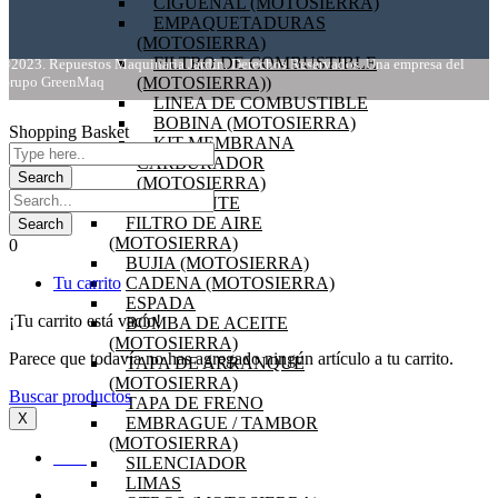
CIGÜEÑAL (MOTOSIERRA)
EMPAQUETADURAS
(MOTOSIERRA)
FILTRO DE COMBUSTIBLE
©2023. Repuestos Maquinaria Jardín. Derechos Reservados. Una empresa del
Grupo GreenMaq
(MOTOSIERRA))
LINEA DE COMBUSTIBLE
BOBINA (MOTOSIERRA)
Shopping Basket
KIT MEMBRANA
CARBURADOR
(MOTOSIERRA)
VOLANTE
FILTRO DE AIRE
(MOTOSIERRA)
0
BUJIA (MOTOSIERRA)
Tu carrito
CADENA (MOTOSIERRA)
ESPADA
¡Tu carrito está vacío!
BOMBA DE ACEITE
(MOTOSIERRA)
Parece que todavía no has agregado ningún artículo a tu carrito.
TAPA DE ARRANQUE
(MOTOSIERRA)
Buscar productos
TAPA DE FRENO
X
EMBRAGUE / TAMBOR
(MOTOSIERRA)
INICIO
SILENCIADOR
LIMAS
OFERTAS