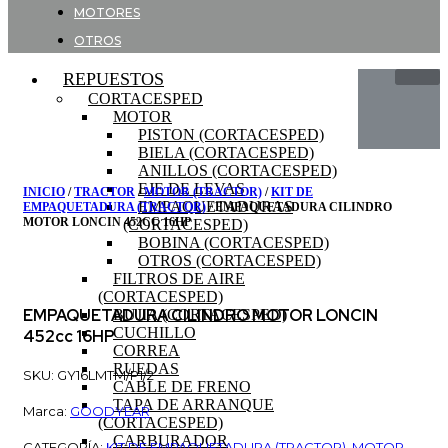
MOTORES
OTROS
REPUESTOS
CORTACESPED
MOTOR
PISTON (CORTACESPED)
BIELA (CORTACESPED)
ANILLOS (CORTACESPED)
EJE DE LEVAS
INICIO
/
TRACTOR
/
MOTOR (TRACTOR)
/
KIT DE
EMPAQUETADURAS
EMPAQUETADURA (TRACTOR)
/ EMPAQUETADURA CILINDRO
MOTOR LONCIN 452CC 16HP
(CORTACESPED)
BOBINA (CORTACESPED)
OTROS (CORTACESPED)
FILTROS DE AIRE
(CORTACESPED)
EMPAQUETADURA CILINDRO MOTOR LONCIN
BUJIA (CORTACESPED)
CUCHILLO
452cc 16HP
CORREA
RUEDAS
SKU: GY16LMTM/P1/2
CABLE DE FRENO
TAPA DE ARRANQUE
Marca:
GOODYEAR
(CORTACESPED)
CARBURADOR
CATEGORÍA:
KIT DE EMPAQUETADURA (TRACTOR)
,
MOTOR