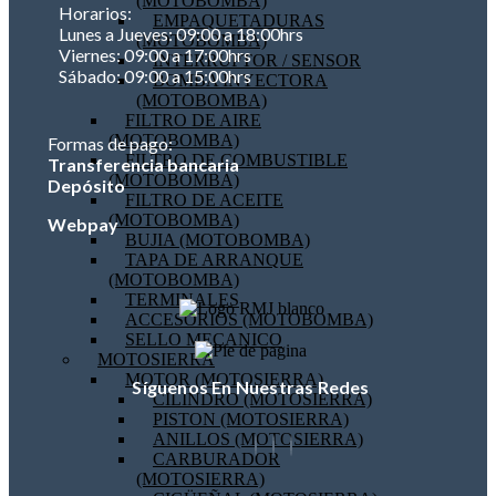
(MOTOBOMBA)
Horarios:
EMPAQUETADURAS
Lunes a Jueves: 09:00 a 18:00hrs
(MOTOBOMBA)
Viernes: 09:00 a 17:00hrs
INTERRUPTOR / SENSOR
Sábado: 09:00 a 15:00hrs
BOMBA INYECTORA
(MOTOBOMBA)
FILTRO DE AIRE
(MOTOBOMBA)
Formas de pago:
FILTRO DE COMBUSTIBLE
Transferencia bancaria
(MOTOBOMBA)
Depósito
FILTRO DE ACEITE
(MOTOBOMBA)
Webpay
BUJIA (MOTOBOMBA)
TAPA DE ARRANQUE
(MOTOBOMBA)
TERMINALES
ACCESORIOS (MOTOBOMBA)
SELLO MECANICO
MOTOSIERRA
MOTOR (MOTOSIERRA)
Síguenos En Nuestras Redes
CILINDRO (MOTOSIERRA)
PISTON (MOTOSIERRA)
ANILLOS (MOTOSIERRA)
CARBURADOR
(MOTOSIERRA)