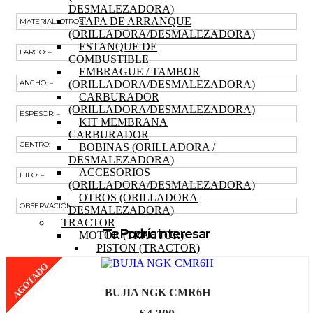
DESMALEZADORA)
TAPA DE ARRANQUE
MATERIAL: OTROS
(ORILLADORA/DESMALEZADORA)
ESTANQUE DE
LARGO: –
COMBUSTIBLE
EMBRAGUE / TAMBOR
(ORILLADORA/DESMALEZADORA)
ANCHO: –
CARBURADOR
(ORILLADORA/DESMALEZADORA)
ESPESOR: –
KIT MEMBRANA
CARBURADOR
CENTRO: –
BOBINAS (ORILLADORA /
DESMALEZADORA)
ACCESORIOS
HILO: –
(ORILLADORA/DESMALEZADORA)
OTROS (ORILLADORA
OBSERVACIÓN: –
DESMALEZADORA)
TRACTOR
Te Podría Interesar
MOTOR (TRACTOR)
PISTON (TRACTOR)
ANILLOS (TRACTOR)
AGOTADO
BIELA (TRACTOR)
MOTOR DE PARTIDA
BUJIA NGK CMR6H
(TRACTOR)
EJE DE LEVAS (TRACTOR)