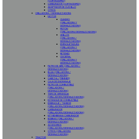
(CORTACESPED)
CARBURADOR (CORTACESPED)
ADAPTADOR DE CUCHILLO
OTROS
ORILLADORA / DESMALEZADORA
MOTOR
CILINDRO
(ORILLADORA Y
DESMALEZADORA)
PISTON
(ORILLADORA/DESMALEZADORA)
ANILLOS
(ORILLADORA /
DESMALEZADORA)
EMPAQUETADURA
(ORILLADORA Y
DESMALEZADORA)
RETENES
CIGÜEÑAL
(ORILLADORA Y
DESMALEZADORA)
FILTRO DE AIRE (ORILLADORA /
DESMALEZADORA)
BUJIA (ORILLADORA /
DESMALEZADORA)
CABEZAL (TRIMMER)
CAJA DE ENGRANAJE
FILTRO DE COMBUSTIBLE
(ORILLADORA /
DESMALEZADORA)
TAPA DE ARRANQUE
(ORILLADORA/DESMALEZADORA)
ESTANQUE DE COMBUSTIBLE
EMBRAGUE / TAMBOR
(ORILLADORA/DESMALEZADORA)
CARBURADOR
(ORILLADORA/DESMALEZADORA)
KIT MEMBRANA CARBURADOR
BOBINAS (ORILLADORA /
DESMALEZADORA)
ACCESORIOS
(ORILLADORA/DESMALEZADORA)
OTROS (ORILLADORA
DESMALEZADORA)
TRACTOR