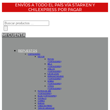
ENVÍOS A TODO EL PAÍS VÍA STARKEN Y
CHILEXPRESS POR PAGAR
Búsqueda
de
productos
MI CUENTA
REPUESTOS
CORTACESPED
MOTOR
PISTON
(CORTACESPED)
BIELA
(CORTACESPED)
ANILLOS
(CORTACESPED)
EJE DE LEVAS
EMPAQUETADURAS
(CORTACESPED)
BOBINA
(CORTACESPED)
OTROS
(CORTACESPED)
FILTROS DE AIRE
(CORTACESPED)
BUJIA (CORTACESPED)
CUCHILLO
CORREA
RUEDAS
CABLE DE FRENO
TAPA DE ARRANQUE