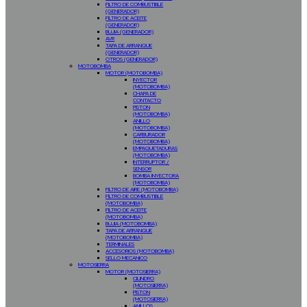
FILTRO DE COMBUSTIBLE
(GENERADOR)
FILTRO DE ACEITE
(GENERADOR)
BUJIA (GENERADOR)
AVR
TAPA DE ARRANQUE
(GENERADOR)
OTROS (GENERADOR)
MOTOBOMBA
MOTOR (MOTOBOMBA)
INYECTOR
(MOTOBOMBA)
CHAPA DE
CONTACTO
PISTON
(MOTOBOMBA)
ANILLO
(MOTOBOMBA)
CARBURADOR
(MOTOBOMBA)
EMPAQUETADURAS
(MOTOBOMBA)
INTERRUPTOR /
SENSOR
BOMBA INYECTORA
(MOTOBOMBA)
FILTRO DE AIRE (MOTOBOMBA)
FILTRO DE COMBUSTIBLE
(MOTOBOMBA)
FILTRO DE ACEITE
(MOTOBOMBA)
BUJIA (MOTOBOMBA)
TAPA DE ARRANQUE
(MOTOBOMBA)
TERMINALES
ACCESORIOS (MOTOBOMBA)
SELLO MECANICO
MOTOSIERRA
MOTOR (MOTOSIERRA)
CILINDRO
(MOTOSIERRA)
PISTON
(MOTOSIERRA)
ANILLOS