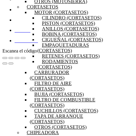
OTROS (MOTOSIERRA)
CORTASETOS
PRODUCTOS
MOTOR (CORTASETOS)
CILINDRO (CORTASETOS)
PREGUNTAS FRECUENTES
PISTON (CORTASETOS)
ANILLOS (CORTASETOS)
MI CUENTA
BOBINA (CORTASETOS)
CIGUEÑAL (CORTASETOS)
DISTRIBUIDORES
EMPAQUETADURAS
(CORTASETOS)
Escanea el código
RETENES (CORTASETOS)
RODAMIENTOS
(CORTASETOS)
CARBURADOR
(CORTASETOS)
FILTRO DE AIRE
(CORTASETOS)
BUJIA (CORTASETOS)
FILTRO DE COMBUSTIBLE
(CORTASETOS)
CUCHILLOS (CORTASETOS)
TAPA DE ARRANQUE
(CORTASETOS)
OTROS (CORTASETOS)
CHIPEADORA