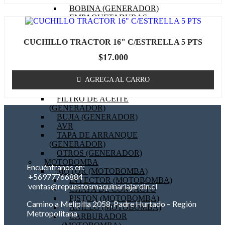
BOBINA (GENERADOR)
EMPAQUETADURAS
(GENERADOR)
BIELA (GENERADOR)
CUCHILLO TRACTOR 16" C/ESTRELLA 5 PTS
MOTOR DE PARTIDA
(GENERADOR)
$
17.000
FILTRO DE AIRE
(GENERADOR)
AGREGA AL CARRO
FILTRO DE COMBUSTIBLE
(GENERADOR)
FILTRO DE ACEITE
(GENERADOR)
BUJIA (GENERADOR)
AVR
TAPA DE ARRANQUE
(GENERADOR)
OTROS (GENERADOR)
MOTOBOMBA
Encuéntranos en:
MOTOR (MOTOBOMBA)
+56977766884
INYECTOR (MOTOBOMBA)
ventas@repuestosmaquinariajardin.cl
CHAPA DE CONTACTO
PISTON (MOTOBOMBA)
Camino a Melipilla 2058, Padre Hurtado – Región
ANILLO (MOTOBOMBA)
Metropolitana
CARBURADOR